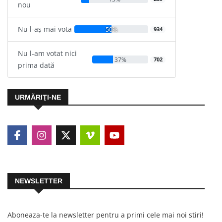
nou
Nu l-aș mai vota
50%
934
Nu l-am votat nici
37%
702
prima dată
URMĂRIŢI-NE
NEWSLETTER
Aboneaza-te la newsletter pentru a primi cele mai noi stiri!