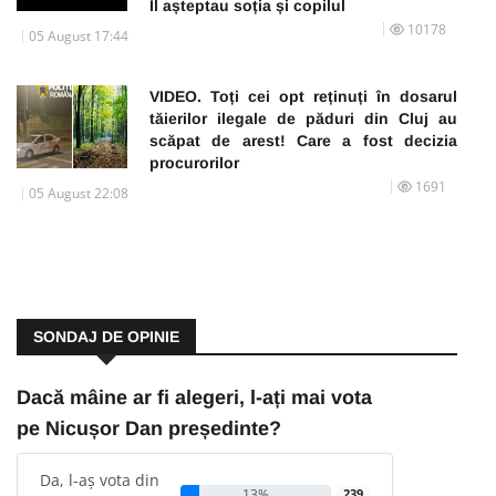
Îl așteptau soția și copilul
10178
05 August 17:44
VIDEO. Toți cei opt reținuți în dosarul
tăierilor ilegale de păduri din Cluj au
scăpat de arest! Care a fost decizia
procurorilor
1691
05 August 22:08
SONDAJ DE OPINIE
Dacă mâine ar fi alegeri, l-ați mai vota
pe Nicușor Dan președinte?
Da, l-aș vota din
13%
239