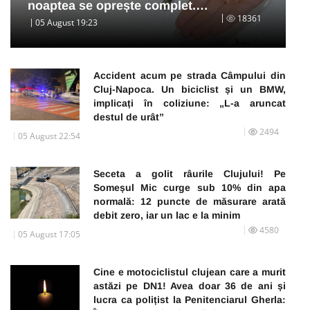
noaptea se oprește complet.…
18361
05 August 19:23
Accident acum pe strada Câmpului din
Cluj-Napoca. Un biciclist și un BMW,
implicați în coliziune: „L-a aruncat
destul de urât”
2494
05 August 22:54
Seceta a golit râurile Clujului! Pe
Someșul Mic curge sub 10% din apa
normală: 12 puncte de măsurare arată
debit zero, iar un lac e la minim
4580
05 August 17:05
Cine e motociclistul clujean care a murit
astăzi pe DN1! Avea doar 36 de ani și
lucra ca polițist la Penitenciarul Gherla: