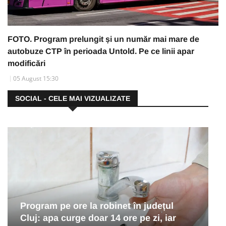
FOTO. Program prelungit și un număr mai mare de
autobuze CTP în perioada Untold. Pe ce linii apar
modificări
05 August 15:30
SOCIAL - CELE MAI VIZUALIZATE
Program pe ore la robinet în județul
Cluj: apa curge doar 14 ore pe zi, iar