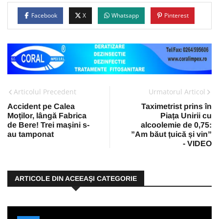
Facebook
X
Whatsapp
Pinterest
Articolul Precedent
Urmatorul Articol
Accident pe Calea
Taximetrist prins în
Moților, lângă Fabrica
Piața Unirii cu
de Bere! Trei mașini s-
alcoolemie de 0,75:
au tamponat
”Am băut țuică și vin”
- VIDEO
ARTICOLE DIN ACEEAŞI CATEGORIE