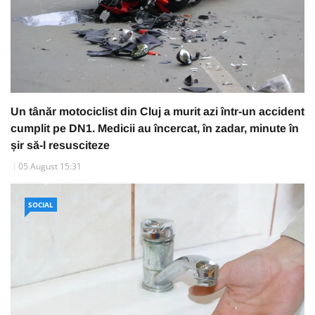
Un tânăr motociclist din Cluj a murit azi într-un accident
cumplit pe DN1. Medicii au încercat, în zadar, minute în
șir să-l resusciteze
05 August 15:31
SOCIAL