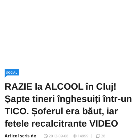
SOCIAL
RAZIE la ALCOOL în Cluj!
Șapte tineri înghesuiți într-un
TICO. Șoferul era băut, iar
fetele recalcitrante VIDEO
Articol scris de
2012-09-08
14999
28