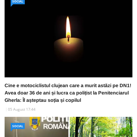
SOCIAL
Cine e motociclistul clujean care a murit astăzi pe DN1!
Avea doar 36 de ani și lucra ca polițist la Penitenciarul
Gherla: Îl așteptau soția și copilul
05 August 17:44
SOCIAL