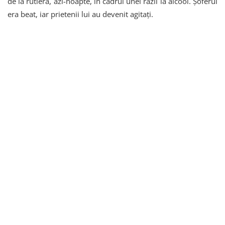
de la rutieră, azi-noapte, în cadrul unei razii la alcool. Șoferul
era beat, iar prietenii lui au devenit agitați.