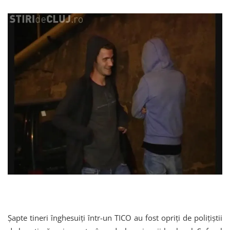
Șapte tineri înghesuiți într-un TICO au fost opriți de polițiștii