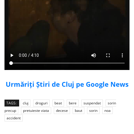
Urmăriți Știri de Cluj pe Google News
TAGS:
cluj
droguri
beat
bere
suspendat
sorin
precup
pretuieste viata
decese
baut
sorin
noa
accident