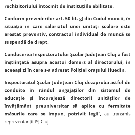
rechizitoriului întocmit de instituțiile abilitate.
Conform prevederilor art. 50 lit. g) din Codul muncii, în
situația în care salariatul unei unități școlare este
arestat preventiv, contractul individual de muncă se
suspendă de drept.
Conducerea Inspectoratului Școlar Județean Cluj a fost
înștiințată asupra acestui demers al directorului, în
aceeași zi în care s-a adresat Poliției orașului Huedin.
Inspectoratul Școlar Județean Cluj dezaprobă astfel de
conduite în rândul angajaților din sistemul de
educație și încurajează directorii unităților de
învățământ preuniversitar să aplice cu fermitate
măsurile care se impun, potrivit legii
”, au transmis
reprezentanții IȘJ Cluj.