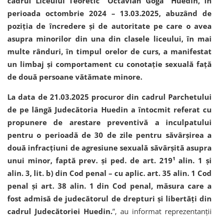
cadrul Liceului Teoretic “Octavian Goga” Huedin, în
perioada octombrie 2024 – 13.03.2025, abuzând de
poziția de încredere și de autoritate pe care o avea
asupra minorilor din una din clasele liceului, în mai
multe rânduri, în timpul orelor de curs, a manifestat
un limbaj și comportament cu conotație sexuală față
de două persoane vătămate minore.
La data de 21.03.2025 procuror din cadrul Parchetului
de pe lângă Judecătoria Huedin a întocmit referat cu
propunere de arestare preventivă a inculpatului
pentru o perioadă de 30 de zile pentru săvârșirea a
două infracțiuni de agresiune sexuală săvârșită asupra
unui minor, faptă prev. și ped. de art. 219¹ alin. 1 și
alin. 3, lit. b) din Cod penal – cu aplic. art. 35 alin. 1 Cod
penal și art. 38 alin. 1 din Cod penal, măsura care a
fost admisă de judecătorul de drepturi și libertăți din
cadrul Judecătoriei Huedin.
”, au informat reprezentanții