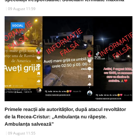
09 August 11:59
SOCIAL
Primele reacții ale autorităților, după atacul revoltător
de la Recea-Cristur: „Ambulanța nu răpește.
Ambulanța salvează”
09 August 11:55