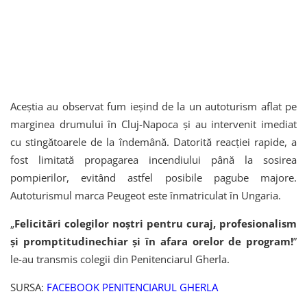
Aceștia au observat fum ieșind de la un autoturism aflat pe
marginea drumului în Cluj-Napoca și au intervenit imediat
cu stingătoarele de la îndemână. Datorită reacției rapide, a
fost limitată propagarea incendiului până la sosirea
pompierilor, evitând astfel posibile pagube majore.
Autoturismul marca Peugeot este înmatriculat în Ungaria.
„
Felicitări colegilor noștri pentru curaj, profesionalism
și promptitudinechiar și în afara orelor de program!
”
le-au transmis colegii din Penitenciarul Gherla.
SURSA:
FACEBOOK PENITENCIARUL GHERLA