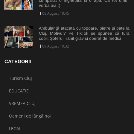
cumpărat o înghețată și o apă. Ca tot omul,
vorba aia :)
08 August 18:45
Ambulanţă atacată cu topoare, pietre şi bâte la
Cluj. Motivul? Pe TikTok se spunea că fură
copii. Șoferul, rănit grav și operat de medici
09 August 10:32
CATEGORII
Turism Cluj
EDUCAȚIE
VREMEA CLUJ
Oameni de lângă noi
LEGAL