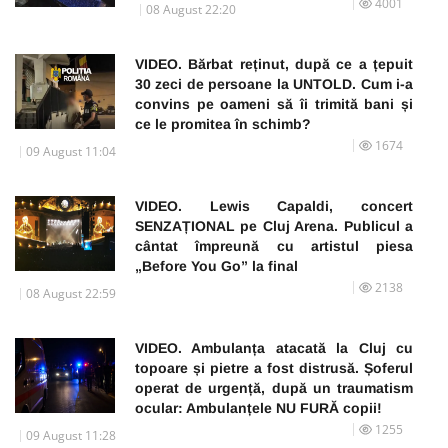
4001
08 August 22:20
VIDEO. Bărbat reținut, după ce a țepuit
30 zeci de persoane la UNTOLD. Cum i-a
convins pe oameni să îi trimită bani și
ce le promitea în schimb?
1674
09 August 11:04
VIDEO. Lewis Capaldi, concert
SENZAȚIONAL pe Cluj Arena. Publicul a
cântat împreună cu artistul piesa
„Before You Go” la final
2138
08 August 22:59
VIDEO. Ambulanța atacată la Cluj cu
topoare și pietre a fost distrusă. Șoferul
operat de urgență, după un traumatism
ocular: Ambulanțele NU FURĂ copii!
1255
09 August 11:28