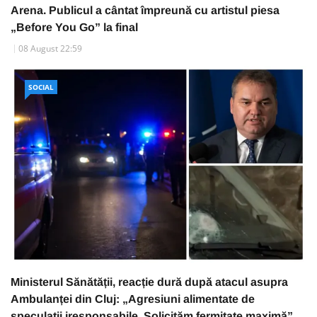
Arena. Publicul a cântat împreună cu artistul piesa
„Before You Go” la final
08 August 22:59
SOCIAL
Ministerul Sănătății, reacție dură după atacul asupra
Ambulanței din Cluj: „Agresiuni alimentate de
speculații iresponsabile. Solicităm fermitate maximă”