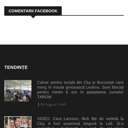
COMENTARII FACEBOOK
TENDINȚE
Calvar pentru turiștii din Cluj și București care
merg în insula grecească Lesbos. Sunt blocați
pentru minim 6 ore în așteptarea curselor
TAROM
08 August 14:49
VIDEO. Zara Larsson, fără fițe de vedetă la
Cluj: A fost surprinsă singură la Lidl. Și-a