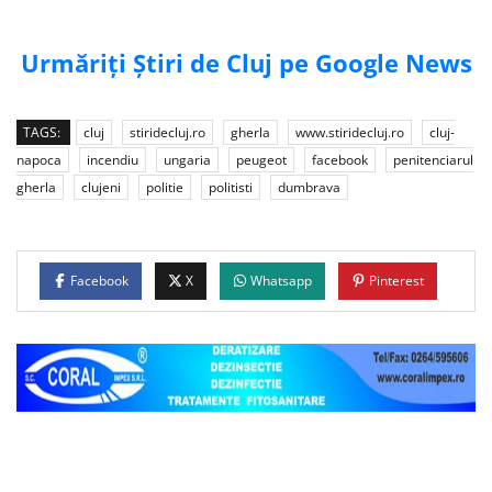
Urmăriți Știri de Cluj pe Google News
TAGS:
cluj
stiridecluj.ro
gherla
www.stiridecluj.ro
cluj-
napoca
incendiu
ungaria
peugeot
facebook
penitenciarul
gherla
clujeni
politie
politisti
dumbrava
Facebook
X
Whatsapp
Pinterest