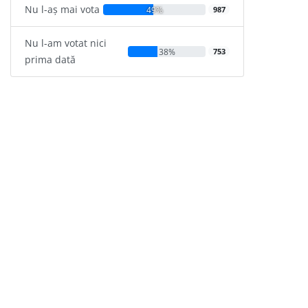
Nu l-aș mai vota
49%
987
Nu l-am votat nici
38%
753
prima dată