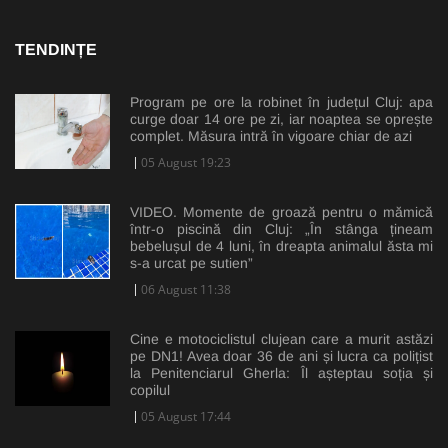
TENDINȚE
Program pe ore la robinet în județul Cluj: apa
curge doar 14 ore pe zi, iar noaptea se oprește
complet. Măsura intră în vigoare chiar de azi
05 August 19:23
VIDEO. Momente de groază pentru o mămică
într-o piscină din Cluj: „În stânga țineam
bebelușul de 4 luni, în dreapta animalul ăsta mi
s-a urcat pe sutien”
06 August 11:38
Cine e motociclistul clujean care a murit astăzi
pe DN1! Avea doar 36 de ani și lucra ca polițist
la Penitenciarul Gherla: Îl așteptau soția și
copilul
05 August 17:44