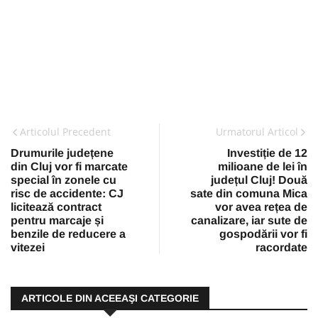
Articolul Precedent
Urmatorul Articol
Drumurile județene
Investiție de 12
din Cluj vor fi marcate
milioane de lei în
special în zonele cu
județul Cluj! Două
risc de accidente: CJ
sate din comuna Mica
licitează contract
vor avea rețea de
pentru marcaje și
canalizare, iar sute de
benzile de reducere a
gospodării vor fi
vitezei
racordate
ARTICOLE DIN ACEEAŞI CATEGORIE