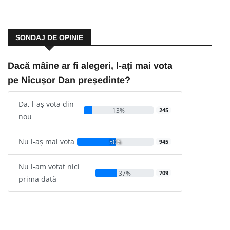
SONDAJ DE OPINIE
Dacă mâine ar fi alegeri, l-ați mai vota
pe Nicușor Dan președinte?
Da, l-aș vota din
13%
245
nou
Nu l-aș mai vota
50%
945
Nu l-am votat nici
37%
709
prima dată