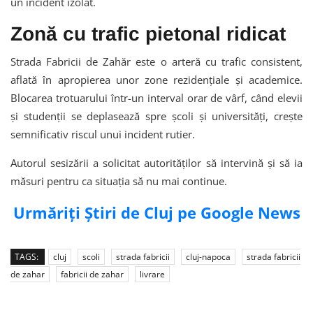
un incident izolat.
Zonă cu trafic pietonal ridicat
Strada Fabricii de Zahăr este o arteră cu trafic consistent,
aflată în apropierea unor zone rezidențiale și academice.
Blocarea trotuarului într-un interval orar de vârf, când elevii
și studenții se deplasează spre școli și universități, crește
semnificativ riscul unui incident rutier.
Autorul sesizării a solicitat autorităților să intervină și să ia
măsuri pentru ca situația să nu mai continue.
Urmăriți Știri de Cluj pe Google News
TAGS:
cluj
scoli
strada fabricii
cluj-napoca
strada fabricii
de zahar
fabricii de zahar
livrare