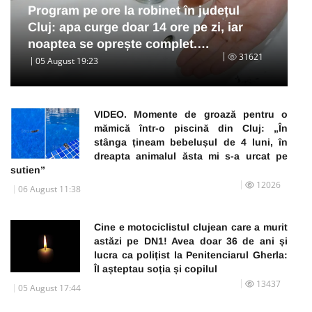
Program pe ore la robinet în județul
Cluj: apa curge doar 14 ore pe zi, iar
noaptea se oprește complet.…
31621
05 August 19:23
VIDEO. Momente de groază pentru o
mămică într-o piscină din Cluj: „În
stânga țineam bebelușul de 4 luni, în
dreapta animalul ăsta mi s-a urcat pe
sutien”
12026
06 August 11:38
Cine e motociclistul clujean care a murit
astăzi pe DN1! Avea doar 36 de ani și
lucra ca polițist la Penitenciarul Gherla:
Îl așteptau soția și copilul
13437
05 August 17:44