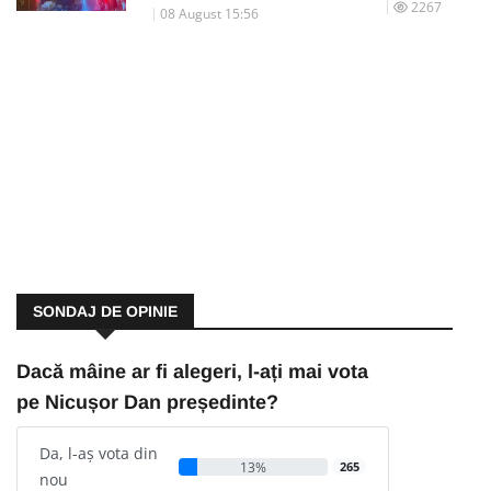
2267
08 August 15:56
SONDAJ DE OPINIE
Dacă mâine ar fi alegeri, l-ați mai vota
pe Nicușor Dan președinte?
Da, l-aș vota din
13%
265
nou