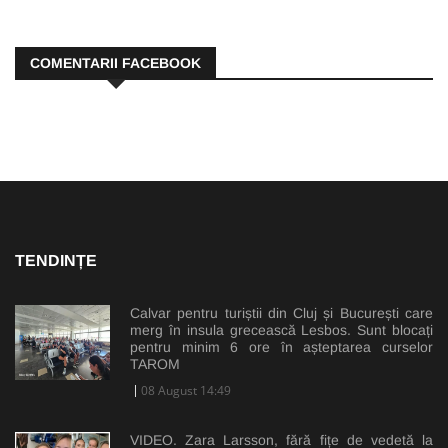
COMENTARII FACEBOOK
TENDINȚE
Calvar pentru turiștii din Cluj și București care
merg în insula grecească Lesbos. Sunt blocați
pentru minim 6 ore în așteptarea curselor
TAROM
08 August 14:49
VIDEO. Zara Larsson, fără fițe de vedetă la