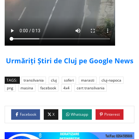
Urmăriți Știri de Cluj pe Google News
TAGS:
transilvania
cluj
soferi
marasti
cluj-napoca
png
masina
facebook
4x4
cert transilvania
Facebook
X
Whatsapp
Pinterest