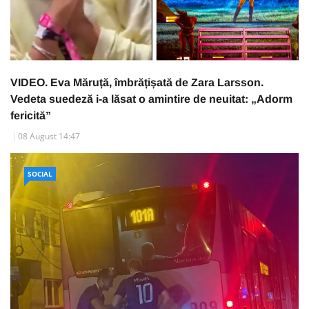
VIDEO. Eva Măruță, îmbrățișată de Zara Larsson.
Vedeta suedeză i-a lăsat o amintire de neuitat: „Adorm
fericită”
08 August 14:47
SOCIAL