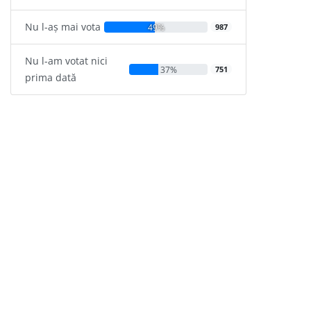
Nu l-aș mai vota
49%
987
Nu l-am votat nici
37%
751
prima dată