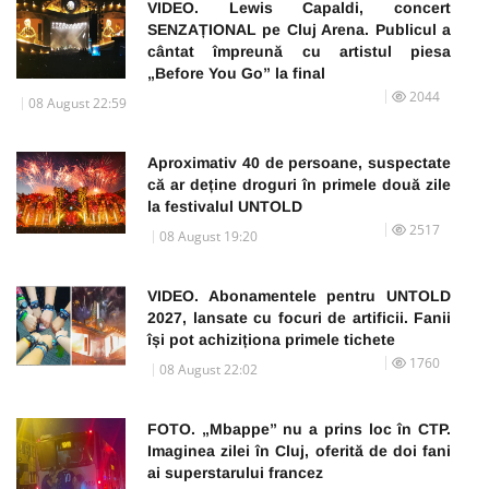
VIDEO. Lewis Capaldi, concert
SENZAȚIONAL pe Cluj Arena. Publicul a
cântat împreună cu artistul piesa
„Before You Go” la final
2044
08 August 22:59
Aproximativ 40 de persoane, suspectate
că ar deține droguri în primele două zile
la festivalul UNTOLD
2517
08 August 19:20
VIDEO. Abonamentele pentru UNTOLD
2027, lansate cu focuri de artificii. Fanii
își pot achiziționa primele tichete
1760
08 August 22:02
FOTO. „Mbappe” nu a prins loc în CTP.
Imaginea zilei în Cluj, oferită de doi fani
ai superstarului francez