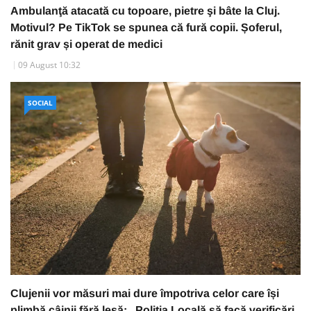
Ambulanţă atacată cu topoare, pietre şi bâte la Cluj.
Motivul? Pe TikTok se spunea că fură copii. Șoferul,
rănit grav și operat de medici
09 August 10:32
SOCIAL
Clujenii vor măsuri mai dure împotriva celor care își
plimbă câinii fără lesă: „Poliția Locală să facă verificări