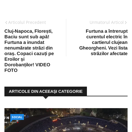
Articolul Precedent
Urmatorul Articol
Cluj-Napoca, Florești,
Furtuna a întrerupt
Baciu sunt sub apă!
curentul electric în
Furtuna a inundat
cartierul clujean
nenumărate străzi din
Gheorgheni. Vezi lista
oraș. Copaci cazuți pe
străzilor afectate
Eroilor și
Dorobanților! VIDEO
FOTO
ARTICOLE DIN ACEEAŞI CATEGORIE
SOCIAL