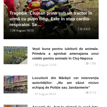
Tragedie: Clujean prins sub un tractor în
urmă cu puțin timp. Este în stop cardio-
respirator. Se…
6322
08 August 14:15
Vești bune pentru iubitorii de animale.
Primăria a aprobat amenajarea unui
cimitir pentru animale în Cluj-Napoca
1786
08 August 12:00
Locuitorii din Mărăști cer intervenția
autorităților: „Nu am văzut niciun
echipaj de Poliție sau Jandarmerie”
9110
07 August 09:41
Acuzații de „furt la cântar” la casă într-