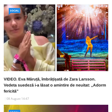
SOCIAL
VIDEO. Eva Măruță, îmbrățișată de Zara Larsson.
Vedeta suedeză i-a lăsat o amintire de neuitat: „Adorm
fericită”
08 August 14:47