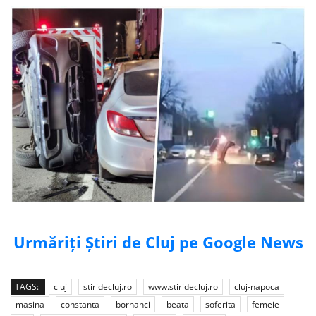
Urmăriți Știri de Cluj pe Google News
TAGS:
cluj
stiridecluj.ro
www.stiridecluj.ro
cluj-napoca
masina
constanta
borhanci
beata
soferita
femeie