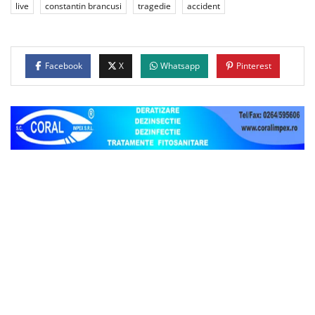
live
constantin brancusi
tragedie
accident
Facebook
X
Whatsapp
Pinterest