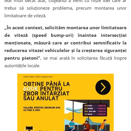
Mai mult decât atât, clujeanul a venit cu niște idei care ar
trebui să soluționeze problema, precum montarea unor
limitatoare de viteză.
,,În acest context, solicităm montarea unor limitatoare
de viteză (speed bump-uri) înaintea intersecției
menționate, măsură care ar contribui semnificativ la
reducerea vitezei vehiculelor și la creșterea siguranței
pentru pietoni”
, se mai arată în solicitarea făcută înspre
autoritățile locale.