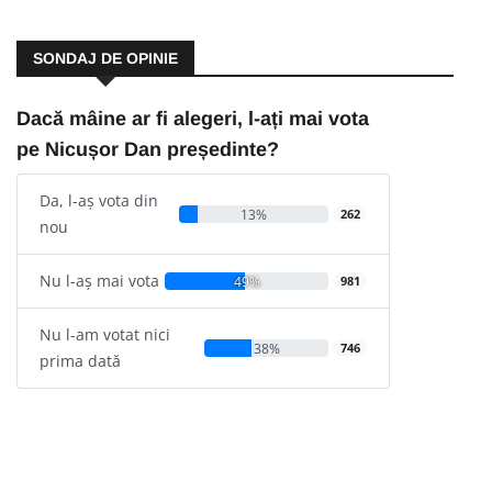
SONDAJ DE OPINIE
Dacă mâine ar fi alegeri, l-ați mai vota
pe Nicușor Dan președinte?
Da, l-aș vota din
13%
262
nou
Nu l-aș mai vota
49%
981
Nu l-am votat nici
38%
746
prima dată