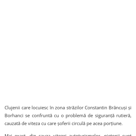
Clujenii care locuiesc în zona străzilor Constantin Brâncuși și
Borhanci se confruntă cu o problemă de siguranță rutieră,
cauzată de viteza cu care șoferii circulă pe acea porțiune.
Mai exact, din cauza vitezei autoturismelor, pietonii sunt