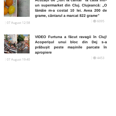
un supermarket din Cluj. Clujeancă: „O
lămâie m-a costat 10 lei. Avea 200 de
grame, cântarul a marcat 822 grame”
6095
07 August 12:58
VIDEO Furtuna a făcut ravagii în Cluj!
Acoperișul unui bloc din Dej s-a
prăbușit peste mașinile parcate în
apropiere
4453
07 August 19:40