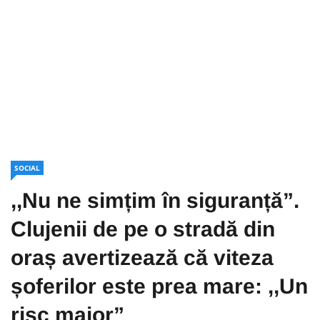
SOCIAL
,,Nu ne simțim în siguranță”.
Clujenii de pe o stradă din
oraș avertizează că viteza
șoferilor este prea mare: ,,Un
risc major”