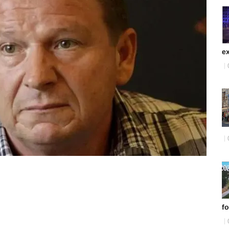
ex
fo