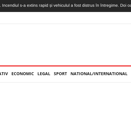
rești. Pasagera din taxiul implicat în impactul cu o mașină a fost rănită
ATIV
ECONOMIC
LEGAL
SPORT
NATIONAL/INTERNATIONAL