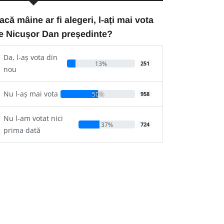
acă mâine ar fi alegeri, l-ați mai vota
e Nicușor Dan președinte?
Da, l-aș vota din
13%
251
nou
Nu l-aș mai vota
50%
958
Nu l-am votat nici
37%
724
prima dată