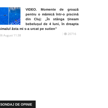
VIDEO. Momente de groază
pentru o mămică într-o piscină
din Cluj: „În stânga țineam
bebelușul de 4 luni, în dreapta
imalul ăsta mi s-a urcat pe sutien”
20716
06 August 11:38
SONDAJ DE OPINIE