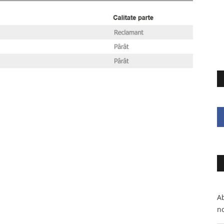
Ab
no