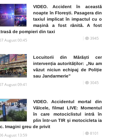
VIDEO. Accident în această
noapte în Florești. Pasagera din
taxiul implicat în impactul cu o
mașină a fost rănită. A fost
trasă de pompieri din taxi
3945
07 August 00:45
Locuitorii din Mărăști cer
intervenția autorităților: „Nu am
văzut niciun echipaj de Poliție
sau Jandarmerie”
3045
07 August 09:41
VIDEO. Accidentul mortal din
Vâlcele, filmat LIVE: Momentul
în care motociclistul intră în
plin într-un TIR și motocicleta ia
c. Imagini greu de privit
8101
06 August 13:59