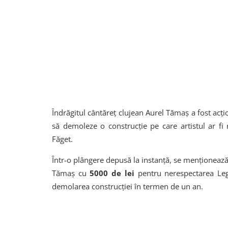
Îndrăgitul cântăreț clujean Aurel Tămaș a fost acți
să demoleze o construcție pe care artistul ar fi 
Făget.
Într-o plângere depusă la instanță, se menționează
Tămaș cu
5000 de lei
pentru nerespectarea Legi
demolarea construcției în termen de un an.