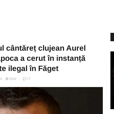
ul cântăreț clujean Aurel
poca a cerut în instanță
e ilegal în Făget
24
5032
17