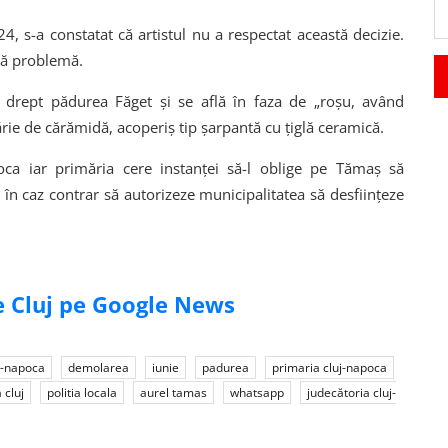
24, s-a constatat că artistul nu a respectat această decizie.
stă problemă.
 drept pădurea Făget și se află în faza de „roșu, având
ie de cărămidă, acoperiș tip șarpantă cu țiglă ceramică.
oca iar primăria cere instanței să-l oblige pe Tămaș să
în caz contrar să autorizeze municipalitatea să desființeze
de Cluj pe Google News
j-napoca
demolarea
iunie
padurea
primaria cluj-napoca
 cluj
politia locala
aurel tamas
whatsapp
judecătoria cluj-