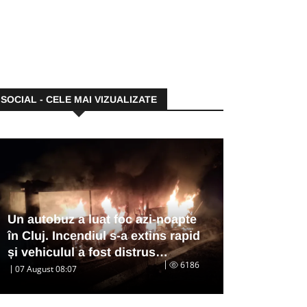
SOCIAL - CELE MAI VIZUALIZATE
Un autobuz a luat foc azi-noapte
în Cluj. Incendiul s-a extins rapid
și vehiculul a fost distrus…
6186
07 August 08:07