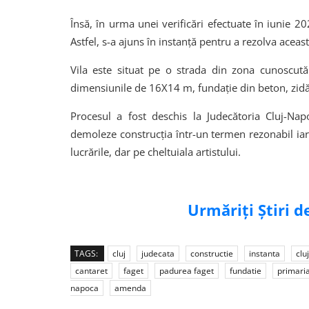
Însă, în urma unei verificări efectuate în iunie 20
Astfel, s-a ajuns în instanță pentru a rezolva acea
Vila este situat pe o strada din zona cunoscută
dimensiunile de 16X14 m, fundație din beton, zidăr
Procesul a fost deschis la Judecătoria Cluj-Nap
demoleze construcția într-un termen rezonabil iar 
lucrările, dar pe cheltuiala artistului.
Urmăriți Știri 
TAGS:
cluj
judecata
constructie
instanta
clu
cantaret
faget
padurea faget
fundatie
primaria
napoca
amenda