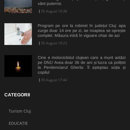
vânt puternic
05 August 10:38
Program pe ore la robinet în județul Cluj: apa
curge doar 14 ore pe zi, iar noaptea se oprește
complet. Măsura intră în vigoare chiar de azi
05 August 19:23
Cine e motociclistul clujean care a murit astăzi
pe DN1! Avea doar 36 de ani și lucra ca polițist
la Penitenciarul Gherla: Îl așteptau soția și
copilul
05 August 17:44
CATEGORII
Turism Cluj
EDUCAȚIE