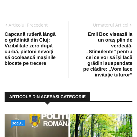
Articolul Precedent
Urmatorul Articol
Capcană rutieră lângă
Emil Boc visează la
o grădiniță din Cluj:
un oraș plin de
Vizibilitate zero după
verdeață.
curbă, pietoni nevoiți
„Stimulente” pentru
să ocolească mașinile
cei ce vor să își facă
blocate pe trecere
grădini suspendate
pe clădire: „Vom face
invitație tuturor”
ARTICOLE DIN ACEEAŞI CATEGORIE
SOCIAL