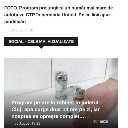
FOTO. Program prelungit și un număr mai mare de
autobuze CTP în perioada Untold. Pe ce linii apar
modificări
05 August 15:30
SOCIAL - CELE MAI VIZUALIZATE
Program pe ore la robinet în județul
Cluj: apa curge doar 14 ore pe zi, iar
noaptea se oprește complet.…
16620
05 August 19:23