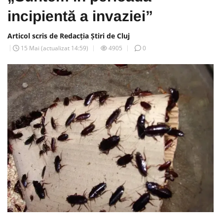
incipientă a invaziei”
Articol scris de Redacția Știri de Cluj
15 Mai
(actualizat
14:59
)
4905
0