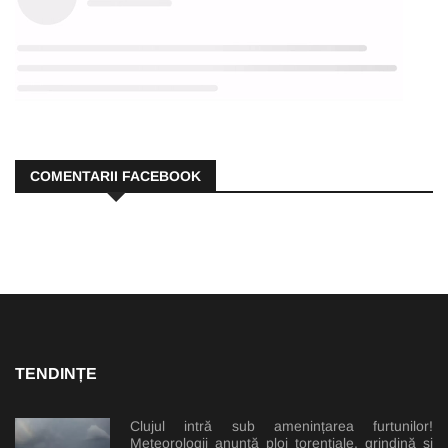
COMENTARII FACEBOOK
TENDINȚE
Clujul intră sub amenințarea furtunilor!
Meteorologii anunță ploi torențiale, grindină și