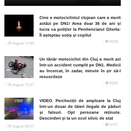
Cine e motociclistul clujean care a murit
astăzi pe DN1! Avea doar 36 de ani și
lucra ca polițist la Penitenciarul Gherla:
Îl așteptau soția și copilul
9520
05 August 17:44
Un tânăr motociclist din Cluj a murit azi
într-un accident cumplit pe DN1. Medicii
au încercat, în zadar, minute în șir să-l
resusciteze
8326
05 August 15:31
VIDEO. Percheziții de amploare la Cluj
într-un dosar de tăieri ilegale de păduri
și falsuri. Opt persoane reținute.
Descinderi și la un ocol silvic de stat
4161
05 August 09:37