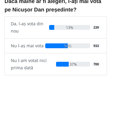
Dacă mâine ar fi alegeri, l-ați mai vota
pe Nicușor Dan președinte?
Da, l-aș vota din
13%
239
nou
Nu l-aș mai vota
50%
933
Nu l-am votat nici
37%
700
prima dată