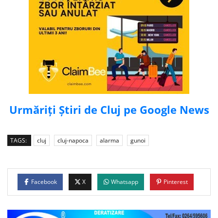
Urmăriți Știri de Cluj pe Google News
TAGS:
cluj
cluj-napoca
alarma
gunoi
Facebook
X
Whatsapp
Pinterest