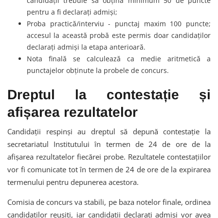
candidații trebuie să obțină minimum 50 de puncte
pentru a fi declarați admiși;
Proba practică/interviu - punctaj maxim 100 puncte;
accesul la această probă este permis doar candidaților
declarați admiși la etapa anterioară.
Nota finală se calculează ca medie aritmetică a
punctajelor obținute la probele de concurs.
Dreptul la contestație și
afișarea rezultatelor
Candidații respinși au dreptul să depună contestație la
secretariatul Institutului în termen de 24 de ore de la
afișarea rezultatelor fiecărei probe. Rezultatele contestațiilor
vor fi comunicate tot în termen de 24 de ore de la expirarea
termenului pentru depunerea acestora.
Comisia de concurs va stabili, pe baza notelor finale, ordinea
candidaților reușiți, iar candidații declarați admiși vor avea