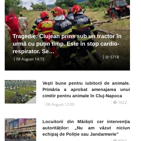
Tragedie: Clujean prins sub un tractor în
urmă cu puțin timp. Este în stop cardio-
respirator. Se…
5718
08 August 14:15
Vești bune pentru iubitorii de animale.
Primăria a aprobat amenajarea unui
cimitir pentru animale în Cluj-Napoca
1622
08 August 12:00
Locuitorii din Mărăști cer intervenția
autorităților: „Nu am văzut niciun
echipaj de Poliție sau Jandarmerie”
8964