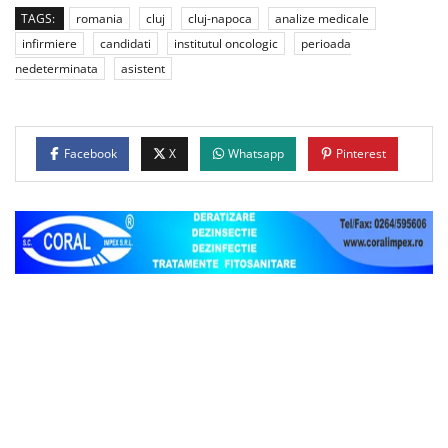
TAGS:
romania
cluj
cluj-napoca
analize medicale
infirmiere
candidati
institutul oncologic
perioada
nedeterminata
asistent
Facebook
X
Whatsapp
Pinterest