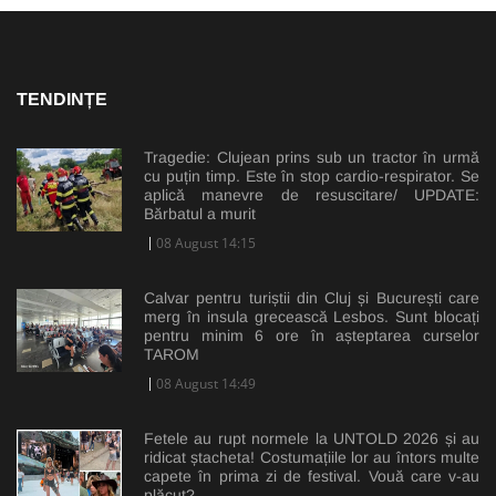
TENDINȚE
Tragedie: Clujean prins sub un tractor în urmă
cu puțin timp. Este în stop cardio-respirator. Se
aplică manevre de resuscitare/ UPDATE:
Bărbatul a murit
08 August 14:15
Calvar pentru turiștii din Cluj și București care
merg în insula grecească Lesbos. Sunt blocați
pentru minim 6 ore în așteptarea curselor
TAROM
08 August 14:49
Fetele au rupt normele la UNTOLD 2026 și au
ridicat ștacheta! Costumațiile lor au întors multe
capete în prima zi de festival. Vouă care v-au
plăcut?