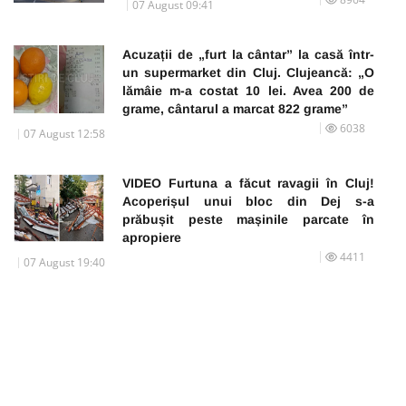
07 August 09:41
Acuzații de „furt la cântar” la casă într-
un supermarket din Cluj. Clujeancă: „O
lămâie m-a costat 10 lei. Avea 200 de
grame, cântarul a marcat 822 grame”
6038
07 August 12:58
VIDEO Furtuna a făcut ravagii în Cluj!
Acoperișul unui bloc din Dej s-a
prăbușit peste mașinile parcate în
apropiere
4411
07 August 19:40