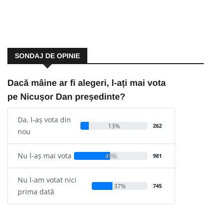
SONDAJ DE OPINIE
Dacă mâine ar fi alegeri, l-ați mai vota
pe Nicușor Dan președinte?
Da, l-aș vota din
13%
262
nou
Nu l-aș mai vota
49%
981
Nu l-am votat nici
37%
745
prima dată