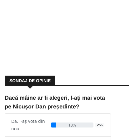
SONDAJ DE OPINIE
Dacă mâine ar fi alegeri, l-ați mai vota
pe Nicușor Dan președinte?
Da, l-aș vota din
13%
256
nou