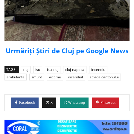
Urmăriți Știri de Cluj pe Google News
TAGS:
cluj
isu
isu cluj
cluj-napoca
incendiu
ambulanta
smurd
victime
incendiul
strada cantonului
Facebook
X
Whatsapp
Pinterest