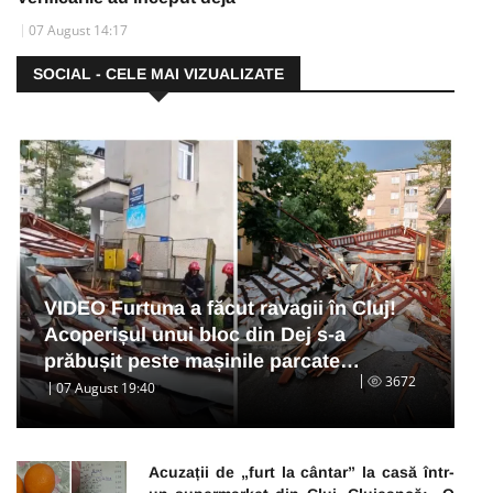
07 August 14:17
SOCIAL - CELE MAI VIZUALIZATE
VIDEO Furtuna a făcut ravagii în Cluj!
Acoperișul unui bloc din Dej s-a
prăbușit peste mașinile parcate…
3672
07 August 19:40
Acuzații de „furt la cântar” la casă într-