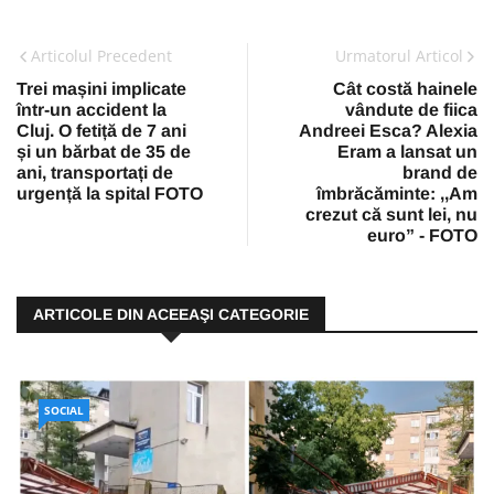
Articolul Precedent
Urmatorul Articol
Trei mașini implicate
Cât costă hainele
într-un accident la
vândute de fiica
Cluj. O fetiță de 7 ani
Andreei Esca? Alexia
și un bărbat de 35 de
Eram a lansat un
ani, transportați de
brand de
urgență la spital FOTO
îmbrăcăminte: ,,Am
crezut că sunt lei, nu
euro” - FOTO
ARTICOLE DIN ACEEAŞI CATEGORIE
SOCIAL