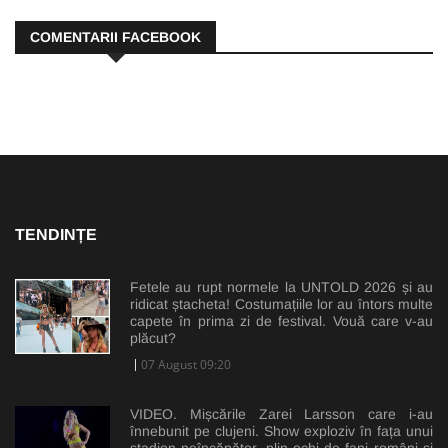
COMENTARII FACEBOOK
TENDINȚE
Fetele au rupt normele la UNTOLD 2026 și au
ridicat ștacheta! Costumațiile lor au întors multe
capete în prima zi de festival. Vouă care v-au
plăcut?
07 August 09:20
VIDEO. Mișcările Zarei Larsson care i-au
înnebunit pe clujeni. Show exploziv în fața unui