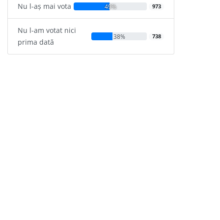
Nu l-aș mai vota
49%
973
Nu l-am votat nici
38%
738
prima dată