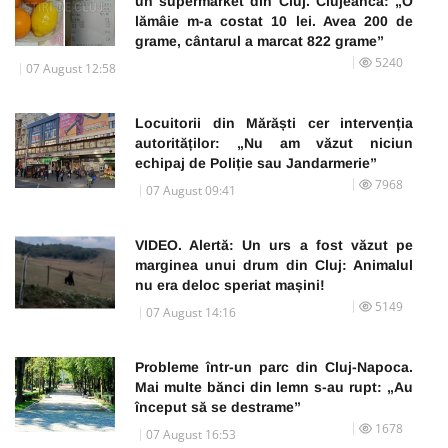
un supermarket din Cluj. Clujeancă: „O
lămâie m-a costat 10 lei. Avea 200 de
grame, cântarul a marcat 822 grame”
5240
07 August 12:58
Locuitorii din Mărăști cer intervenția
autorităților: „Nu am văzut niciun
echipaj de Poliție sau Jandarmerie”
7968
07 August 09:41
VIDEO. Alertă: Un urs a fost văzut pe
marginea unui drum din Cluj: Animalul
nu era deloc speriat mașini!
5149
07 August 14:16
Probleme într-un parc din Cluj-Napoca.
Mai multe bănci din lemn s-au rupt: „Au
început să se destrame”
1678
07 August 16:53