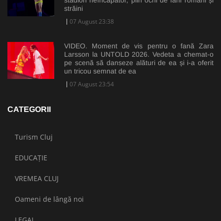
stadion neîncăpător, plin ochi de fani români și
străini
07 August 23:38
VIDEO. Moment de vis pentru o fană Zara
Larsson la UNTOLD 2026. Vedeta a chemat-o
pe scenă să danseze alături de ea și i-a oferit
un tricou semnat de ea
07 August 23:54
CATEGORII
Turism Cluj
EDUCAȚIE
VREMEA CLUJ
Oameni de lângă noi
LEGAL