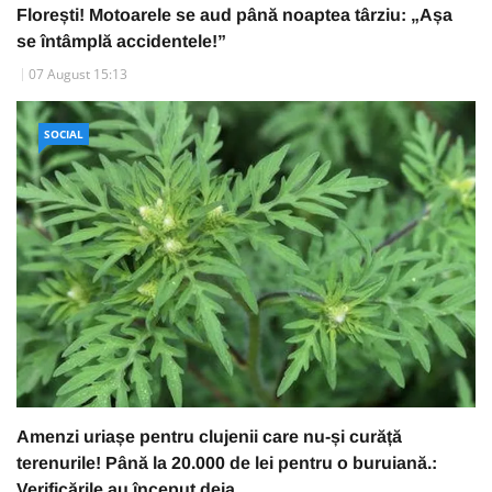
Florești! Motoarele se aud până noaptea târziu: „Așa
se întâmplă accidentele!”
07 August 15:13
SOCIAL
Amenzi uriașe pentru clujenii care nu-și curăță
terenurile! Până la 20.000 de lei pentru o buruiană.:
Verificările au început deja