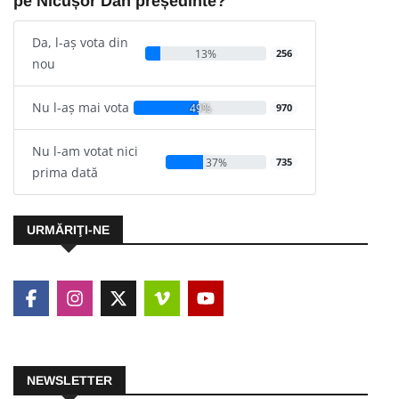
pe Nicușor Dan președinte?
Da, l-aș vota din
13%
256
nou
Nu l-aș mai vota
49%
970
Nu l-am votat nici
37%
735
prima dată
URMĂRIŢI-NE
NEWSLETTER