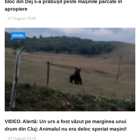
bloc din Dej s-a prăbușit peste mașinile parcate în
apropiere
07 August 19:40
SOCIAL
VIDEO. Alertă: Un urs a fost văzut pe marginea unui
drum din Cluj: Animalul nu era deloc speriat mașini!
07 August 14:16