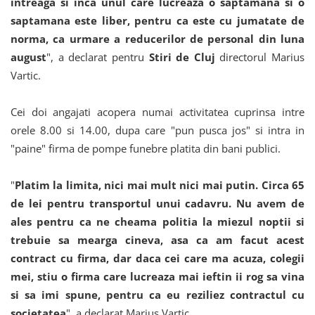
intreaga si inca unul care lucreaza o saptamana si o
saptamana este liber, pentru ca este cu jumatate de
norma, ca urmare a reducerilor de personal din luna
august
", a declarat pentru
Stiri de Cluj
directorul Marius
Vartic.
Cei doi angajati acopera numai activitatea cuprinsa intre
orele 8.00 si 14.00, dupa care "pun pusca jos" si intra in
"paine" firma de pompe funebre platita din bani publici.
"
Platim la limita, nici mai mult nici mai putin. Circa 65
de lei pentru transportul unui cadavru. Nu avem de
ales pentru ca ne cheama politia la miezul noptii si
trebuie sa mearga cineva, asa ca am facut acest
contract cu firma, dar daca cei care ma acuza, colegii
mei, stiu o firma care lucreaza mai ieftin ii rog sa vina
si sa imi spune, pentru ca eu reziliez contractul cu
societatea
", a declarat Marius Vartic.