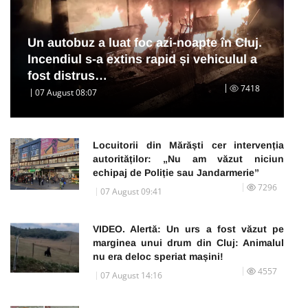
Un autobuz a luat foc azi-noapte în Cluj.
Incendiul s-a extins rapid și vehiculul a
fost distrus…
7418
07 August 08:07
Locuitorii din Mărăști cer intervenția
autorităților: „Nu am văzut niciun
echipaj de Poliție sau Jandarmerie”
7296
07 August 09:41
VIDEO. Alertă: Un urs a fost văzut pe
marginea unui drum din Cluj: Animalul
nu era deloc speriat mașini!
4557
07 August 14:16