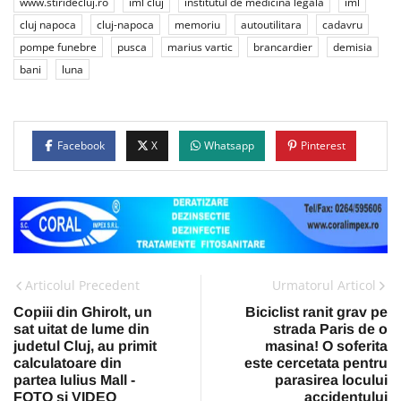
www.stiridecluj.ro
iml cluj
institutul de medicina legala
iml
cluj napoca
cluj-napoca
memoriu
autoutilitara
cadavru
pompe funebre
pusca
marius vartic
brancardier
demisia
bani
luna
Facebook
X
Whatsapp
Pinterest
Articolul Precedent
Urmatorul Articol
Copiii din Ghirolt, un
Biciclist ranit grav pe
sat uitat de lume din
strada Paris de o
judetul Cluj, au primit
masina! O soferita
calculatoare din
este cercetata pentru
partea Iulius Mall -
parasirea locului
FOTO si VIDEO
accidentului