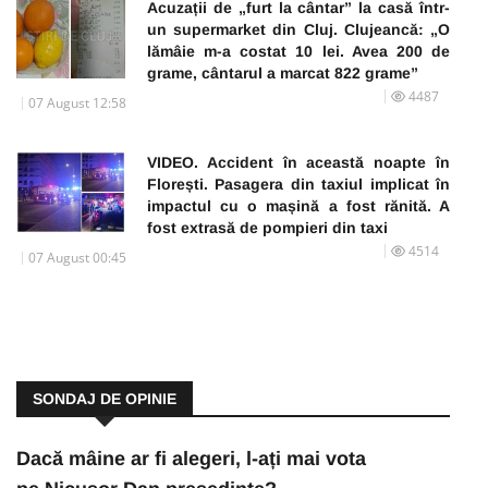
Acuzații de „furt la cântar” la casă într-
un supermarket din Cluj. Clujeancă: „O
lămâie m-a costat 10 lei. Avea 200 de
grame, cântarul a marcat 822 grame”
4487
07 August 12:58
VIDEO. Accident în această noapte în
Florești. Pasagera din taxiul implicat în
impactul cu o mașină a fost rănită. A
fost extrasă de pompieri din taxi
4514
07 August 00:45
SONDAJ DE OPINIE
Dacă mâine ar fi alegeri, l-ați mai vota