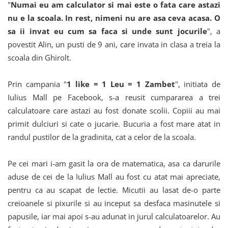
"
Numai eu am calculator si mai este o fata care astazi
nu e la scoala. In rest, nimeni nu are asa ceva acasa. O
sa ii invat eu cum sa faca si unde sunt jocurile
", a
povestit Alin, un pusti de 9 ani, care invata in clasa a treia la
scoala din Ghirolt.
Prin campania "
1 like = 1 Leu = 1 Zambet
", initiata de
Iulius Mall pe Facebook, s-a reusit cumpararea a trei
calculatoare care astazi au fost donate scolii. Copiii au mai
primit dulciuri si cate o jucarie. Bucuria a fost mare atat in
randul pustilor de la gradinita, cat a celor de la scoala.
Pe cei mari i-am gasit la ora de matematica, asa ca darurile
aduse de cei de la Iulius Mall au fost cu atat mai apreciate,
pentru ca au scapat de lectie. Micutii au lasat de-o parte
creioanele si pixurile si au inceput sa desfaca masinutele si
papusile, iar mai apoi s-au adunat in jurul calculatoarelor. Au