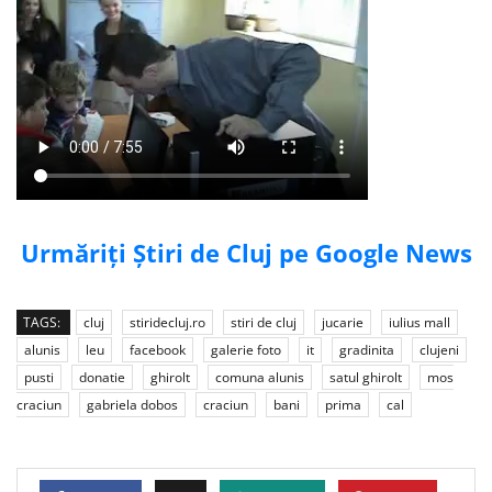
Urmăriți Știri de Cluj pe Google News
TAGS:
cluj
stiridecluj.ro
stiri de cluj
jucarie
iulius mall
alunis
leu
facebook
galerie foto
it
gradinita
clujeni
pusti
donatie
ghirolt
comuna alunis
satul ghirolt
mos
craciun
gabriela dobos
craciun
bani
prima
cal