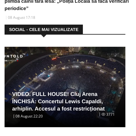
plimbă câinii fără lesă: „Poliția Locală să facă verificări
periodice”
08 August 17:18
SOCIAL - CELE MAI VIZUALIZATE
VIDEO. FULL HOUSE! Cluj Arena
ÎNCHISĂ: Concertul Lewis Capaldi,
arhiplin. Accesul a fost restricționat
3771
08 August 22:20