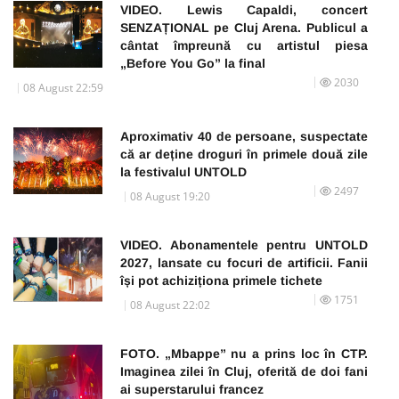
VIDEO. Lewis Capaldi, concert
SENZAȚIONAL pe Cluj Arena. Publicul a
cântat împreună cu artistul piesa
„Before You Go” la final
2030
08 August 22:59
Aproximativ 40 de persoane, suspectate
că ar deține droguri în primele două zile
la festivalul UNTOLD
2497
08 August 19:20
VIDEO. Abonamentele pentru UNTOLD
2027, lansate cu focuri de artificii. Fanii
își pot achiziționa primele tichete
1751
08 August 22:02
FOTO. „Mbappe” nu a prins loc în CTP.
Imaginea zilei în Cluj, oferită de doi fani
ai superstarului francez