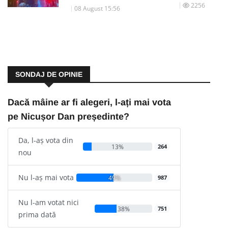
2256
08 August 15:56
SONDAJ DE OPINIE
Dacă mâine ar fi alegeri, l-ați mai vota
pe Nicușor Dan președinte?
Da, l-aș vota din
13%
264
nou
Nu l-aș mai vota
49%
987
Nu l-am votat nici
38%
751
prima dată