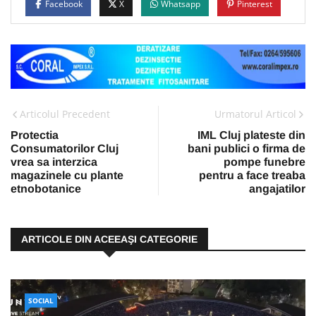
Facebook
X
Whatsapp
Pinterest
Articolul Precedent
Urmatorul Articol
Protectia
IML Cluj plateste din
Consumatorilor Cluj
bani publici o firma de
vrea sa interzica
pompe funebre
magazinele cu plante
pentru a face treaba
etnobotanice
angajatilor
ARTICOLE DIN ACEEAŞI CATEGORIE
SOCIAL