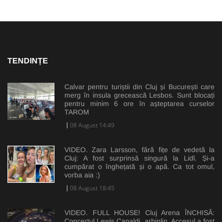
TENDINȚE
Calvar pentru turiștii din Cluj și București care
merg în insula grecească Lesbos. Sunt blocați
pentru minim 6 ore în așteptarea curselor
TAROM
08 August 14:49
VIDEO. Zara Larsson, fără fițe de vedetă la
Cluj: A fost surprinsă singură la Lidl. Și-a
cumpărat o înghețată și o apă. Ca tot omul,
vorba aia :)
08 August 18:45
VIDEO. FULL HOUSE! Cluj Arena ÎNCHISĂ:
Concertul Lewis Capaldi, arhiplin. Accesul a fost