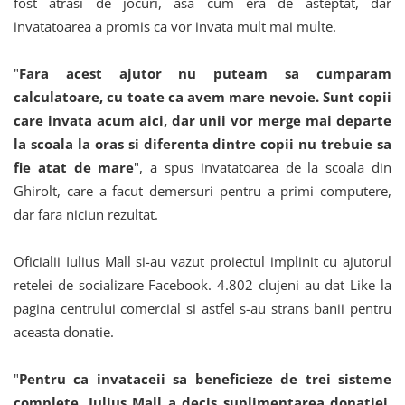
fost atrasi de jocuri, asa cum era de asteptat, dar
invatatoarea a promis ca vor invata mult mai multe.
"
Fara acest ajutor nu puteam sa cumparam
calculatoare, cu toate ca avem mare nevoie. Sunt copii
care invata acum aici, dar unii vor merge mai departe
la scoala la oras si diferenta dintre copii nu trebuie sa
fie atat de mare
", a spus invatatoarea de la scoala din
Ghirolt, care a facut demersuri pentru a primi computere,
dar fara niciun rezultat.
Oficialii Iulius Mall si-au vazut proiectul implinit cu ajutorul
retelei de socializare Facebook. 4.802 clujeni au dat Like la
pagina centrului comercial si astfel s-au strans banii pentru
aceasta donatie.
"
Pentru ca invataceii sa beneficieze de trei sisteme
complete, Iulius Mall a decis suplimentarea donatiei,