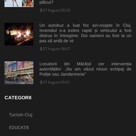
plăcut?
07 August 09:20
Un autobuz a luat foc azi-noapte în Cluj.
Incendiul s-a extins rapid și vehiculul a fost
distrus în întregime. Doi oameni au fost la un
pas să ardă de vii
07 August 08:07
Locuitorii din Mărăști cer intervenția
autorităților: „Nu am văzut niciun echipaj de
Poliție sau Jandarmerie”
07 August 09:41
CATEGORII
Turism Cluj
EDUCAȚIE