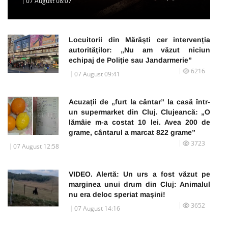
07 August 08:07
Locuitorii din Mărăști cer intervenția
autorităților: „Nu am văzut niciun
echipaj de Poliție sau Jandarmerie”
6216
07 August 09:41
Acuzații de „furt la cântar” la casă într-
un supermarket din Cluj. Clujeancă: „O
lămâie m-a costat 10 lei. Avea 200 de
grame, cântarul a marcat 822 grame”
3723
07 August 12:58
VIDEO. Alertă: Un urs a fost văzut pe
marginea unui drum din Cluj: Animalul
nu era deloc speriat mașini!
3652
07 August 14:16