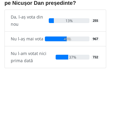
pe Nicușor Dan președinte?
Da, l-aș vota din
13%
255
nou
Nu l-aș mai vota
49%
967
Nu l-am votat nici
37%
732
prima dată