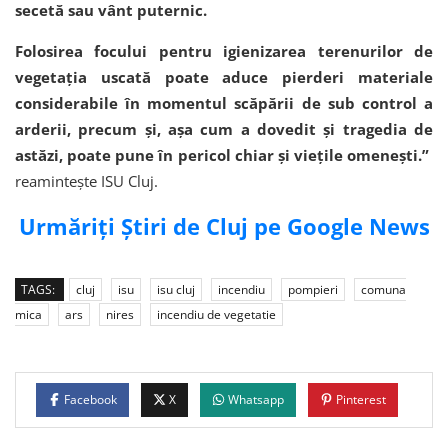
secetă sau vânt puternic.
Folosirea focului pentru igienizarea terenurilor de
vegetația uscată poate aduce pierderi materiale
considerabile în momentul scăpării de sub control a
arderii, precum și, așa cum a dovedit și tragedia de
astăzi, poate pune în pericol chiar și viețile omenești.”
reamintește ISU Cluj.
Urmăriți Știri de Cluj pe Google News
TAGS:
cluj
isu
isu cluj
incendiu
pompieri
comuna
mica
ars
nires
incendiu de vegetatie
Facebook
X
Whatsapp
Pinterest