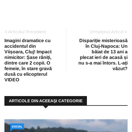
Articolul Precedent
Urmatorul Articol
Imagini dramatice cu
Dispariție misterioasă
accidentul din
în Cluj-Napoca: Un
Viișoara, Cluj! Impact
băiat de 13 ani a
nimicitor: Șase răniți,
plecat ieri de acasă și
dintre care 2 copii. O
nu s-a mai întors. L-ați
femeie, în stare gravă
văzut?
dusă cu elicopterul
VIDEO
ARTICOLE DIN ACEEAŞI CATEGORIE
SOCIAL