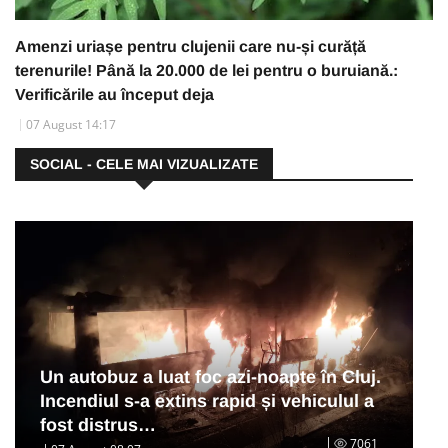
Amenzi uriașe pentru clujenii care nu-și curăță
terenurile! Până la 20.000 de lei pentru o buruiană.:
Verificările au început deja
07 August 14:17
SOCIAL - CELE MAI VIZUALIZATE
Un autobuz a luat foc azi-noapte în Cluj.
Incendiul s-a extins rapid și vehiculul a
fost distrus…
7061