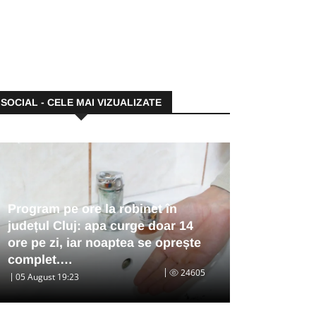
SOCIAL - CELE MAI VIZUALIZATE
Program pe ore la robinet în
județul Cluj: apa curge doar 14
ore pe zi, iar noaptea se oprește
complet.…
24605
05 August 19:23