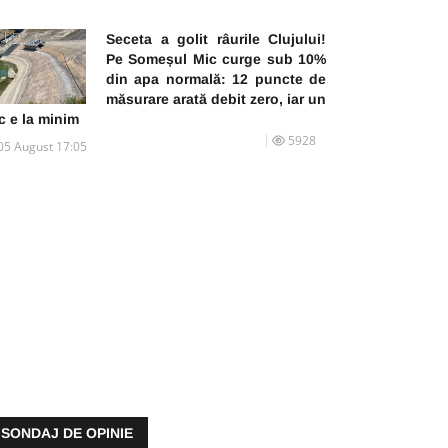
Seceta a golit râurile Clujului!
Pe Someșul Mic curge sub 10%
din apa normală: 12 puncte de
măsurare arată debit zero, iar un
c e la minim
5928
05 August 17:05
SONDAJ DE OPINIE