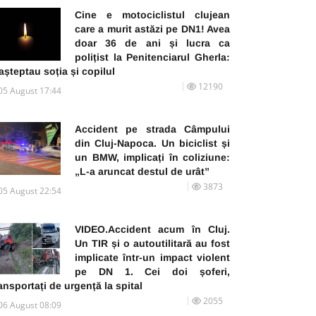
Cine e motociclistul clujean
care a murit astăzi pe DN1! Avea
doar 36 de ani și lucra ca
polițist la Penitenciarul Gherla:
 așteptau soția și copilul
12190
05 August 17:44
Accident pe strada Câmpului
din Cluj-Napoca. Un biciclist și
un BMW, implicați în coliziune:
„L-a aruncat destul de urât”
3873
05 August 22:54
VIDEO.Accident acum în Cluj.
Un TIR și o autoutilitară au fost
implicate într-un impact violent
pe DN 1. Cei doi șoferi,
ansportați de urgență la spital
2055
06 August 08:09