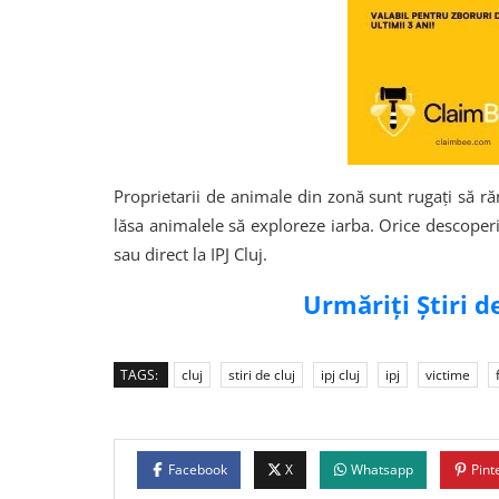
Proprietarii de animale din zonă sunt rugați să rămâ
lăsa animalele să exploreze iarba. Orice descope
sau direct la IPJ Cluj.
Urmăriți Știri 
TAGS:
cluj
stiri de cluj
ipj cluj
ipj
victime
Facebook
X
Whatsapp
Pint