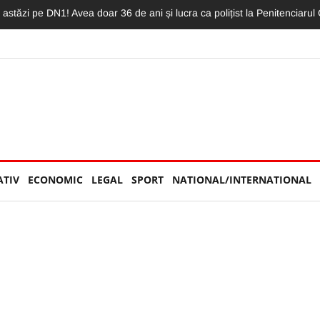
oca. Un biciclist și un BMW, implicați în coliziune: „L-a aruncat destul
ATIV
ECONOMIC
LEGAL
SPORT
NATIONAL/INTERNATIONAL