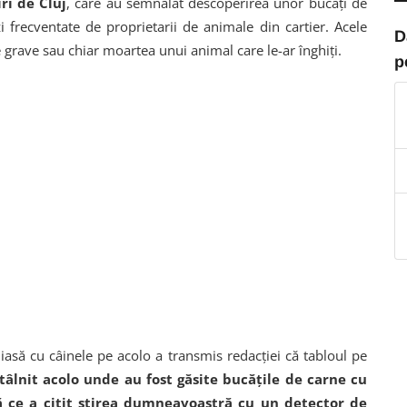
ri de Cluj
, care au semnalat descoperirea unor bucăți de
zi frecventate de proprietarii de animale din cartier. Acele
D
grave sau chiar moartea unui animal care le-ar înghiți.
p
 iasă cu câinele pe acolo a transmis redacției că tabloul pe
âlnit acolo unde au fost găsite bucățile de carne cu
 ce a citit știrea dumneavoastră cu un detector de