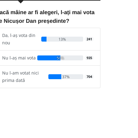
acă mâine ar fi alegeri, l-ați mai vota
e Nicușor Dan președinte?
Da, l-aș vota din
13%
241
nou
Nu l-aș mai vota
50%
935
Nu l-am votat nici
37%
704
prima dată