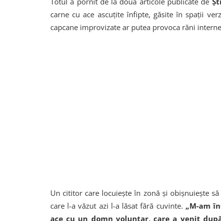
Totul a pornit de la două articole publicate de
Ști
carne cu ace ascuțite înfipte, găsite în spații ver
capcane improvizate ar putea provoca răni interne 
Un cititor care locuiește în zonă și obișnuiește să
care l-a văzut azi l-a lăsat fără cuvinte.
„M-am înt
ace cu un domn voluntar, care a venit după