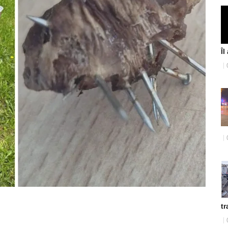
Îl
tr