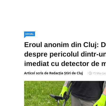
SOCIAL
Eroul anonim din Cluj: Du
despre pericolul dintr-u
imediat cu detector de 
Articol scris de Redacția Știri de Cluj
15 Mai
(a