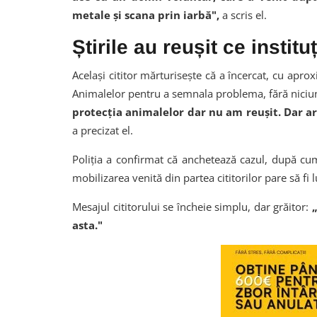
metale și scana prin iarbă",
a scris el.
Știrile au reușit ce institu
Același cititor mărturisește că a încercat, cu apr
Animalelor pentru a semnala problema, fără niciun
protecția animalelor dar nu am reușit. Dar ar
a precizat el.
Poliția a confirmat că anchetează cazul, după cu
mobilizarea venită din partea cititorilor pare să fi
Mesajul cititorului se încheie simplu, dar grăitor:
„
asta."