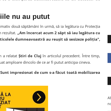
țiile nu au putut
oximativ două săptămâni în urmă, să ia legătura cu Protecția
 rezultat.
„Am încercat acum 2 săpt să iau legătura cu
ticolele dumneavoastră au reușit să sesizeze poliția",
m a relatat
Știri de Cluj
în articolul precedent. Între timp,
 luat amploare dincolo de ce ar fi putut anticipa cineva.
Sunt impresionat de cum s-a făcut toată mobilizarea
Ab
no