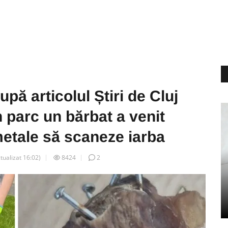
pă articolul Știri de Cluj
n parc un bărbat a venit
metale să scaneze iarba
ctualizat
16:02
)
8424
2