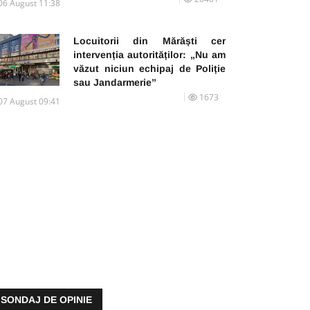
06 August 11:38
Locuitorii din Mărăști cer
intervenția autorităților: „Nu am
văzut niciun echipaj de Poliție
sau Jandarmerie”
1673
07 August 09:41
SONDAJ DE OPINIE