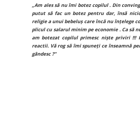
„Am ales să nu îmi botez copilul . Din convinge
putut să fac un botez pentru dar, însă nici
religie a unui bebeluș care încă nu înțelege c
plicul cu salarul minim pe economie . Ca să nu
am botezat copilul primesc niște priviri !!!
reactii. Vă rog să îmi spuneți ce înseamnă pen
gândesc ?”