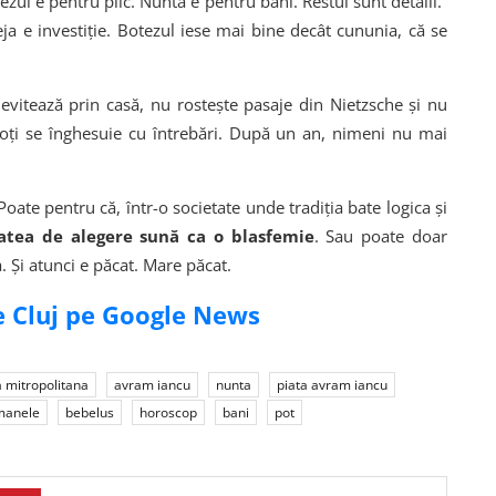
zul e pentru plic. Nunta e pentru bani. Restul sunt detalii.”
eja e investiție. Botezul iese mai bine decât cununia, că se
 levitează prin casă, nu rostește pasaje din Nietzsche și nu
 toți se înghesuie cu întrebări. După un an, nimeni nu mai
oate pentru că, într-o societate unde tradiția bate logica și
tatea de alegere sună ca o blasfemie
. Sau poate doar
. Și atunci e păcat. Mare păcat.
de Cluj pe Google News
a mitropolitana
avram iancu
nunta
piata avram iancu
manele
bebelus
horoscop
bani
pot