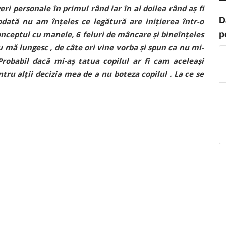
ri personale în primul rând iar în al doilea rând aș fi
D
odată nu am înțeles ce legătură are inițierea într-o
p
onceptul cu manele, 6 feluri de mâncare și bineînțeles
 mă lungesc , de câte ori vine vorba și spun ca nu mi-
 Probabil dacă mi-aș tatua copilul ar fi cam aceleași
tru alții decizia mea de a nu boteza copilul . La ce se