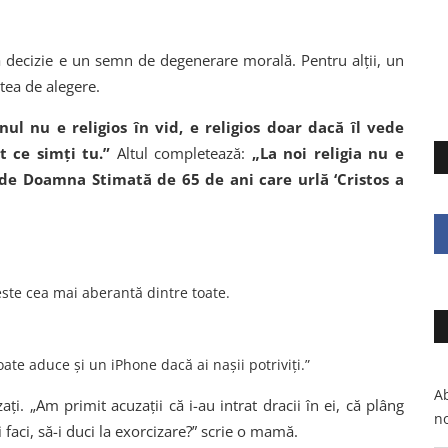
tă decizie e un semn de degenerare morală. Pentru alții, un
atea de alegere.
ul nu e religios în vid, e religios doar dacă îl vede
 ce simți tu.”
Altul completează:
„La noi religia nu e
 de Doamna Stimată de 65 de ani care urlă ‘Cristos a
este cea mai aberantă dintre toate.
oate aduce și un iPhone dacă ai nașii potriviți.”
Ab
ați. „Am primit acuzații că i-au intrat dracii în ei, că plâng
no
 faci, să-i duci la exorcizare?” scrie o mamă.