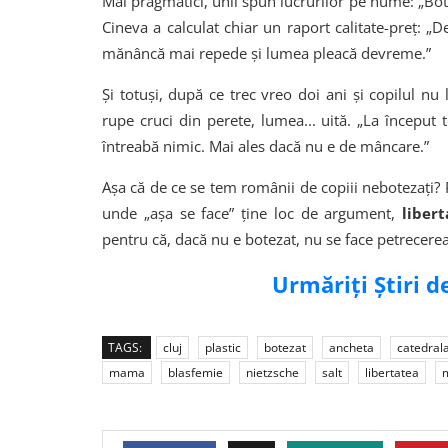
Mai pragmatici, unii spun lucrurilor pe nume: „Bote
Cineva a calculat chiar un raport calitate-preț: „D
mănâncă mai repede și lumea pleacă devreme.”
Și totuși, după ce trec vreo doi ani și copilul nu
rupe cruci din perete, lumea... uită. „La început
întreabă nimic. Mai ales dacă nu e de mâncare.”
Așa că de ce se tem românii de copiii nebotezați? P
unde „așa se face” ține loc de argument,
liber
pentru că, dacă nu e botezat, nu se face petrecerea
Urmăriți Știri 
TAGS:
cluj
plastic
botezat
ancheta
catedral
mama
blasfemie
nietzsche
salt
libertatea