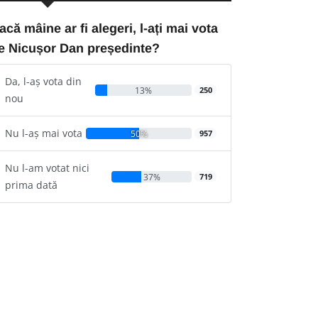
acă mâine ar fi alegeri, l-ați mai vota
e Nicușor Dan președinte?
Da, l-aș vota din
13%
250
nou
Nu l-aș mai vota
50%
957
Nu l-am votat nici
37%
719
prima dată