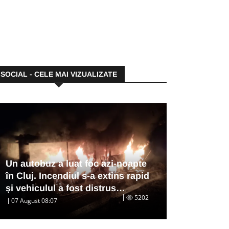
SOCIAL - CELE MAI VIZUALIZATE
Un autobuz a luat foc azi-noapte
în Cluj. Incendiul s-a extins rapid
și vehiculul a fost distrus…
5202
07 August 08:07