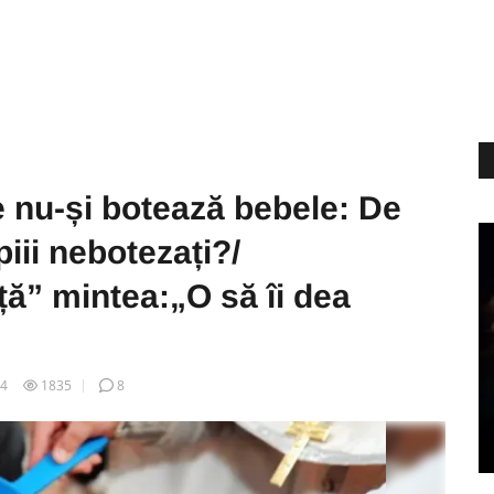
 nu-și botează bebele: De
iii nebotezați?/
ță” mintea:„O să îi dea
14
1835
8