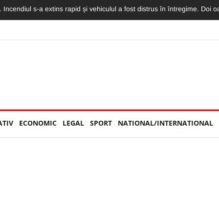
rești. Pasagera din taxiul implicat în impactul cu o mașină a fost rănită
ATIV
ECONOMIC
LEGAL
SPORT
NATIONAL/INTERNATIONAL