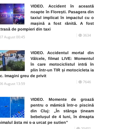
VIDEO. Accident în această
noapte în Florești. Pasagera din
taxiul implicat în impactul cu o
mașină a fost rănită. A fost
trasă de pompieri din taxi
3634
07 August 00:45
VIDEO. Accidentul mortal din
Vâlcele, filmat LIVE: Momentul
în care motociclistul intră în
plin într-un TIR și motocicleta ia
c. Imagini greu de privit
7646
06 August 13:59
VIDEO. Momente de groază
pentru o mămică într-o piscină
din Cluj: „În stânga țineam
bebelușul de 4 luni, în dreapta
imalul ăsta mi s-a urcat pe sutien”
20401