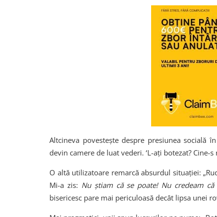
Altcineva povestește despre presiunea socială în
devin camere de luat vederi. ‘L-ați botezat? Cine-s 
O altă utilizatoare remarcă absurdul situației: „R
Mi-a zis:
Nu știam că se poate! Nu credeam că 
bisericesc pare mai periculoasă decât lipsa unei ro