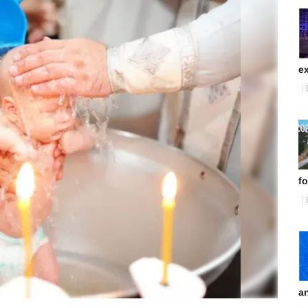
ex
fo
an