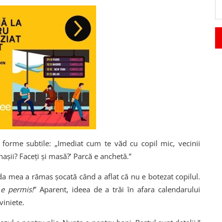
 forme subtile: „Imediat cum te văd cu copil mic, vecinii
nașii? Faceți și masă?’ Parcă e anchetă.”
uda mea a rămas șocată când a aflat că nu e botezat copilul.
e permis!
” Aparent, ideea de a trăi în afara calendarului
viniete.