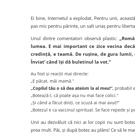
Ei bine, Internetul a explodat. Pentru unii, aceas
pas mic pentru părinte, un salt uriaș pentru libert
Unul dintre comentatori observă plastic:
„Român
lumea. E mai important ce zice vecina decât
credință, e teamă. De rușine, de gura lumii,
Înviat’ când își dă buletinul la vot.”
Au fost și reacții mai directe:
„E păcat, măi mamă.”
„Copilul tău o să dea ateism la al meu!”,
probabil 
„Botează-l, că poate așa nu mai face colici.”
„Și când a făcut dinți, ce scuză ai mai avut?”
„Botezul e ca vaccinul spiritual. Se face repede și p
Unii au dezvăluit că nici ai lor copii nu sunt botez
prea mult. Păi, și după botez au plâns! Ce să le mai