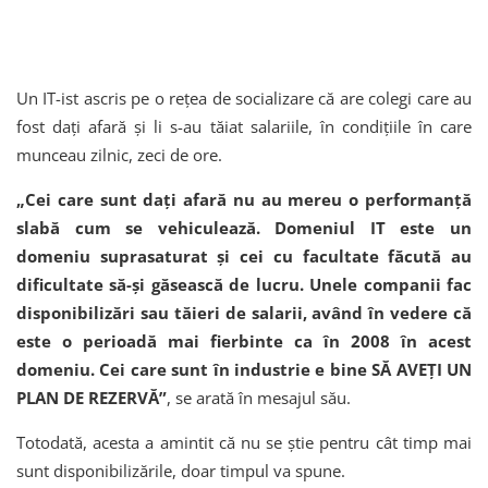
Un IT-ist ascris pe o rețea de socializare că are colegi care au
fost dați afară și li s-au tăiat salariile, în condițiile în care
munceau zilnic, zeci de ore.
„Cei care sunt dați afară nu au mereu o performanță
slabă cum se vehiculează. Domeniul IT este un
domeniu suprasaturat și cei cu facultate făcută au
dificultate să-și găsească de lucru. Unele companii fac
disponibilizări sau tăieri de salarii, având în vedere că
este o perioadă mai fierbinte ca în 2008 în acest
domeniu. Cei care sunt în industrie e bine SĂ AVEȚI UN
PLAN DE REZERVĂ”
, se arată în mesajul său.
Totodată, acesta a amintit că nu se știe pentru cât timp mai
sunt disponibilizările, doar timpul va spune.