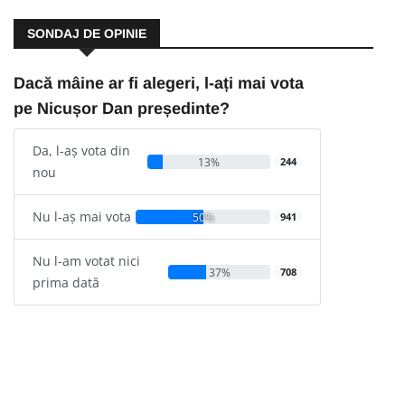
SONDAJ DE OPINIE
Dacă mâine ar fi alegeri, l-ați mai vota
pe Nicușor Dan președinte?
Da, l-aș vota din
13%
244
nou
Nu l-aș mai vota
50%
941
Nu l-am votat nici
37%
708
prima dată