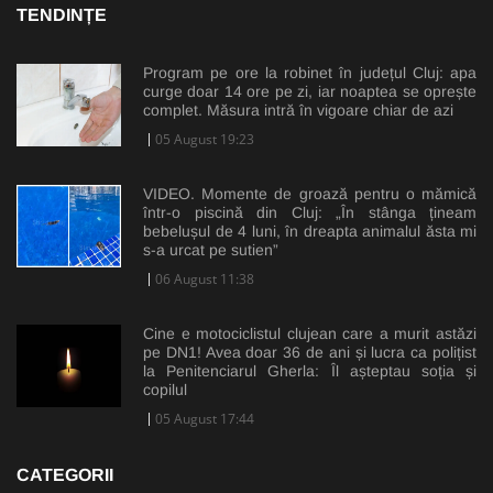
TENDINȚE
Program pe ore la robinet în județul Cluj: apa
curge doar 14 ore pe zi, iar noaptea se oprește
complet. Măsura intră în vigoare chiar de azi
05 August 19:23
VIDEO. Momente de groază pentru o mămică
într-o piscină din Cluj: „În stânga țineam
bebelușul de 4 luni, în dreapta animalul ăsta mi
s-a urcat pe sutien”
06 August 11:38
Cine e motociclistul clujean care a murit astăzi
pe DN1! Avea doar 36 de ani și lucra ca polițist
la Penitenciarul Gherla: Îl așteptau soția și
copilul
05 August 17:44
CATEGORII