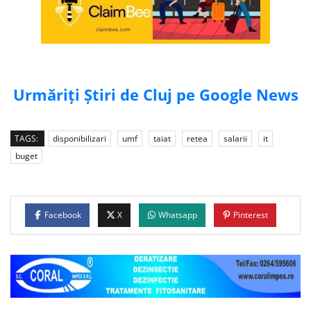
Urmăriți Știri de Cluj pe Google News
TAGS:
disponibilizari
umf
taiat
retea
salarii
it
buget
Facebook
X
Whatsapp
Pinterest