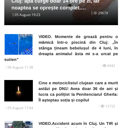
Cluj: apa curge doar 14 ore pe zi, iar
noaptea se oprește complet.…
29679
05 August 19:23
VIDEO. Momente de groază pentru o
mămică într-o piscină din Cluj: „În
stânga țineam bebelușul de 4 luni, în
dreapta animalul ăsta mi s-a urcat pe
sutien”
6442
06 August 11:38
Cine e motociclistul clujean care a murit
astăzi pe DN1! Avea doar 36 de ani și
lucra ca polițist la Penitenciarul Gherla:
Îl așteptau soția și copilul
13152
05 August 17:44
VIDEO.Accident acum în Cluj. Un TIR și