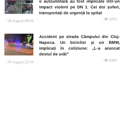
o autoutilitară au fost implicate într-un
impact violent pe DN 1. Cei doi șoferi,
transportați de urgență la spital
3203
06 August 08:09
Accident pe strada Câmpului din Cluj-
Napoca. Un biciclist și un BMW,
implicați în coliziune: „L-a aruncat
destul de urât”
4360
05 August 22:54