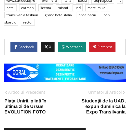
www.stiridecluj.ro
premiera
italia
baciu
cluj-napoca
it
hotel
carmen
licenta
miami
uad
matei miko
transilvania fashion
grand hotel italia
anca baciu
ioan
sbarciu
rector
Facebook
X
Whatsapp
Pinterest
Articolul Precedent
Urmatorul Articol
Piaţa Unirii, plină în
Studenţii de la UAD,
ultima zi de Ursus
expun duminică la
EVOLUTION FOTO
Expo Transilvania