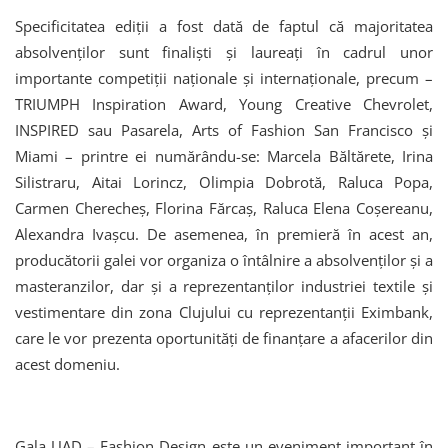
Specificitatea ediţii a fost dată de faptul că majoritatea
absolvenţilor sunt finalişti şi laureaţi în cadrul unor
importante competiţii naţionale şi internaţionale, precum –
TRIUMPH Inspiration Award, Young Creative Chevrolet,
INSPIRED sau Pasarela, Arts of Fashion San Francisco şi
Miami – printre ei numărându-se: Marcela Băltărete, Irina
Silistraru, Aitai Lorincz, Olimpia Dobrotă, Raluca Popa,
Carmen Cherecheş, Florina Fărcaş, Raluca Elena Coşereanu,
Alexandra Ivaşcu. De asemenea, în premieră în acest an,
producătorii galei vor organiza o întâlnire a absolvenţilor şi a
masteranzilor, dar şi a reprezentanţilor industriei textile şi
vestimentare din zona Clujului cu reprezentanţii Eximbank,
care le vor prezenta oportunităţi de finanţare a afacerilor din
acest domeniu.
Gala UAD – Fashion Design este un eveniment important în