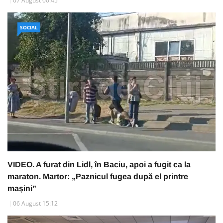
07 August 00:45
SOCIAL
VIDEO. A furat din Lidl, în Baciu, apoi a fugit ca la
maraton. Martor: „Paznicul fugea după el printre
mașini”
06 August 15:12