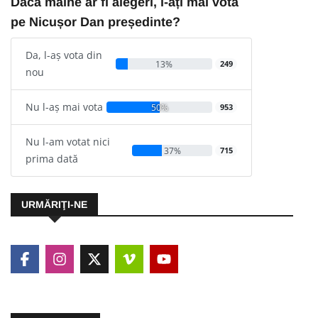
Dacă mâine ar fi alegeri, l-ați mai vota
pe Nicușor Dan președinte?
Da, l-aș vota din
13%
249
nou
Nu l-aș mai vota
50%
953
Nu l-am votat nici
37%
715
prima dată
URMĂRIŢI-NE