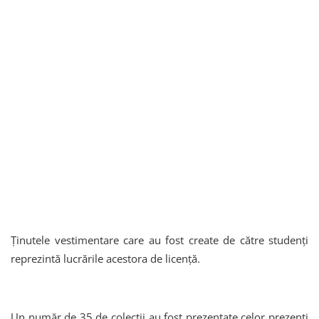
Ţinutele vestimentare care au fost create de către studenţi
reprezintă lucrările acestora de licenţă.
Un număr de 35 de colecţii au fost prezentate celor prezenţi