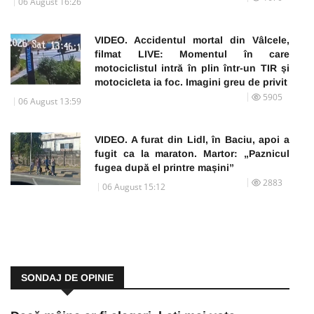
06 August 16:26
VIDEO. Accidentul mortal din Vâlcele,
filmat LIVE: Momentul în care
motociclistul intră în plin într-un TIR și
motocicleta ia foc. Imagini greu de privit
5905
06 August 13:59
VIDEO. A furat din Lidl, în Baciu, apoi a
fugit ca la maraton. Martor: „Paznicul
fugea după el printre mașini”
2883
06 August 15:12
SONDAJ DE OPINIE