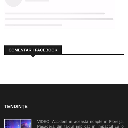
COMENTARII FACEBOOK
TENDINȚE
VIDEO. Accident în această noapte în Florești.
Pasagera din taxiul implicat în impactul cu o