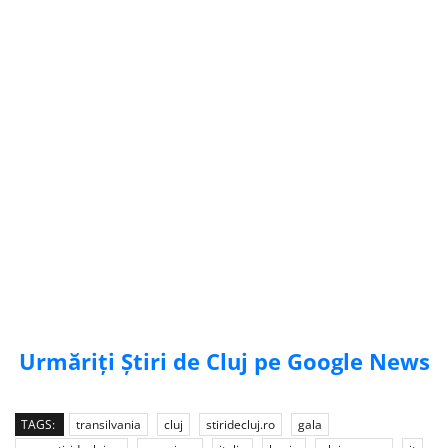
Urmăriți Știri de Cluj pe Google News
TAGS:
transilvania
cluj
stiridecluj.ro
gala