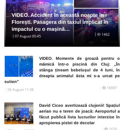
VIDEO. Accident în această noapte în
Florești. Pasagera din taxiul implicat în
impactul cu o mașină…
1462
07 August 00:45
VIDEO. Momente de groază pentru o
mămică într-o piscină din Cluj: „În
stânga țineam bebelușul de 4 luni, în
dreapta animalul ăsta mi s-a urcat pe
sutien”
18987
06 August 11:38
David Ciceo avertizează clujenii! Spațiul
aerian nu e teren de joacă: Aeroportul a
făcut publică lista lucrurilor interzise în
apropierea pistei de decolar
1670