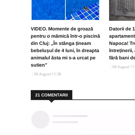
VIDEO. Momente de groază
Datorii de 1
pentru o mămică într-o piscină
apartament
din Cluj: „În stânga țineam
Napoca! Tre
bebelușul de 4 luni, în dreapta
întreținerii
animalul ăsta mi s-a urcat pe
fără bani de
sutien”
06 August 11
06 August 11:38
21
COMENTARII