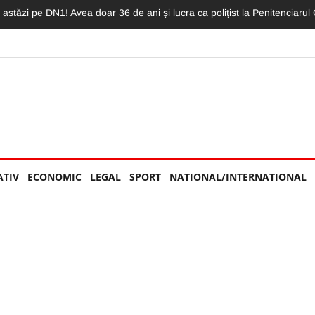
autoutilitară au fost implicate într-un impact violent pe DN 1. Cei doi ș
ATIV
ECONOMIC
LEGAL
SPORT
NATIONAL/INTERNATIONAL