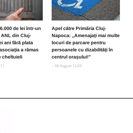
6.000 de lei într-un
Apel către Primăria Cluj-
P
 ANL din Cluj-
Napoca: „Amenajați mai multe
s
i ani fără plata
locuri de parcare pentru
m
, asociația a rămas
persoanele cu dizabilități în
să
 cheltuieli
centrul orașului!”
d
:11
06 August 12:43