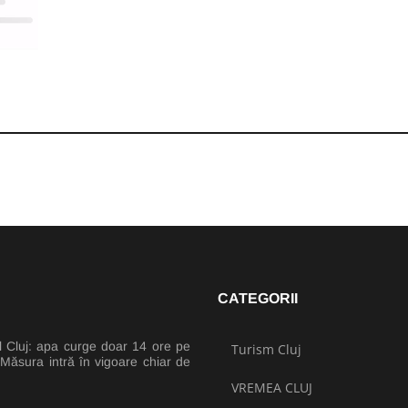
CATEGORII
l Cluj: apa curge doar 14 ore pe
Turism Cluj
 Măsura intră în vigoare chiar de
VREMEA CLUJ