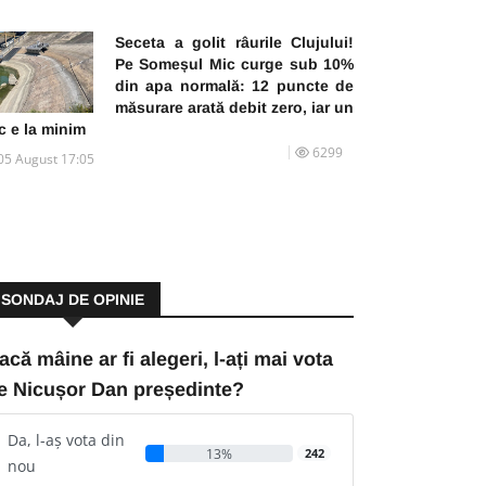
Seceta a golit râurile Clujului!
Pe Someșul Mic curge sub 10%
din apa normală: 12 puncte de
măsurare arată debit zero, iar un
c e la minim
6299
05 August 17:05
SONDAJ DE OPINIE
acă mâine ar fi alegeri, l-ați mai vota
e Nicușor Dan președinte?
Da, l-aș vota din
13%
242
nou