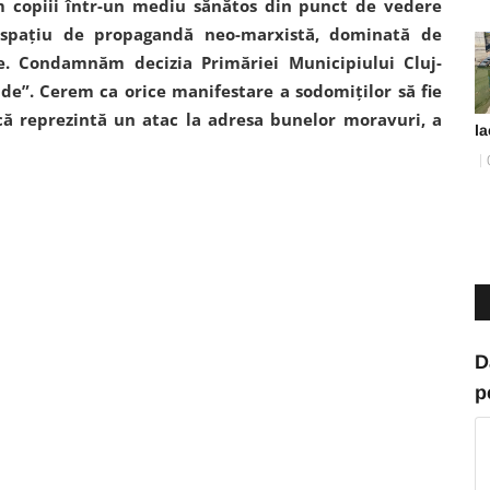
 copiii într-un mediu sănătos din punct de vedere
spațiu de propagandă neo-marxistă, dominată de
le. Condamnăm decizia Primăriei Municipiului Cluj-
ide”. Cerem ca orice manifestare a sodomiților să fie
că reprezintă un atac la adresa bunelor moravuri, a
la
D
p