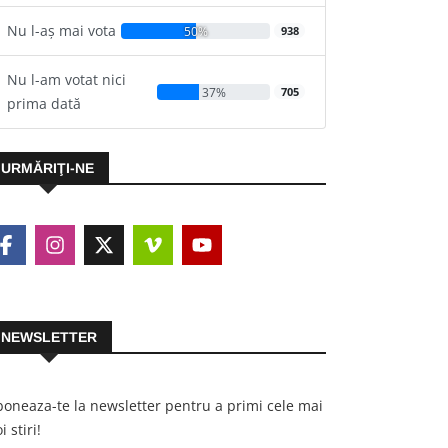
Nu l-aș mai vota
50%
938
Nu l-am votat nici
37%
705
prima dată
URMĂRIŢI-NE
NEWSLETTER
oneaza-te la newsletter pentru a primi cele mai
i stiri!