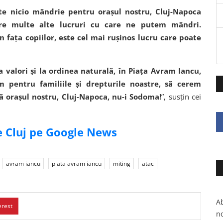
te nicio mândrie pentru orașul nostru, Cluj-Napoca
are multe alte lucruri cu care ne putem mândri.
 fața copiilor, este cel mai rușinos lucru care poate
a valori și la ordinea naturală, în Piața Avram Iancu,
m pentru familiile și drepturile noastre, să cerem
ă orașul nostru, Cluj-Napoca, nu-i Sodoma!
”, susțin cei
de Cluj pe Google News
avram iancu
piata avram iancu
miting
atac
Ab
erest
no