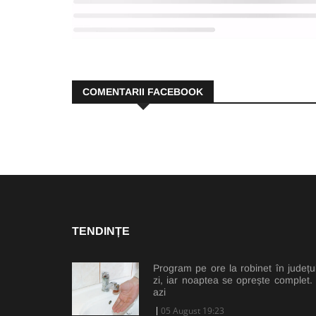
COMENTARII FACEBOOK
TENDINȚE
Program pe ore la robinet în județu
zi, iar noaptea se oprește complet.
azi
05 August 19:23