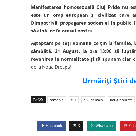
Manifestarea homosexuală Cluj Pride nu es
este un oraș european și civilizat care 
Dimpotrivă, propagarea sodomiei în public, în
să aibă loc în orașul nostru.
Așteptăm pe toți Românii ce țin la familie, l
sâmbătă, 21 August, la ora 13:00 să luptă
revenirea la normalitate și să spunem clar c
de la Noua Dreaptă.
Urmăriți Știri 
TAGS:
romania
cluj
cluj-napoca
noua dreapta
Facebook
X
Whatsapp
Pint