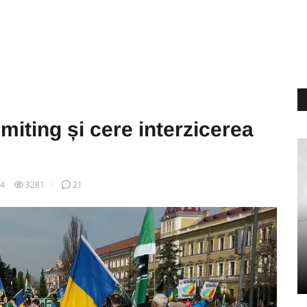
miting și cere interzicerea
14
3281
21