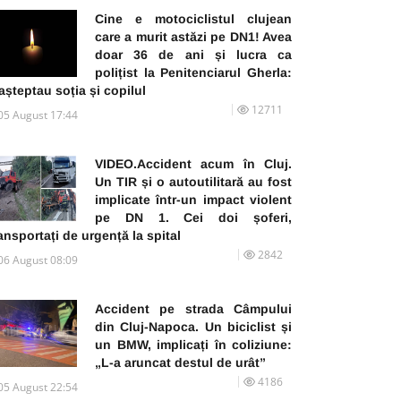
Cine e motociclistul clujean
care a murit astăzi pe DN1! Avea
doar 36 de ani și lucra ca
polițist la Penitenciarul Gherla:
 așteptau soția și copilul
12711
05 August 17:44
VIDEO.Accident acum în Cluj.
Un TIR și o autoutilitară au fost
implicate într-un impact violent
pe DN 1. Cei doi șoferi,
ansportați de urgență la spital
2842
06 August 08:09
Accident pe strada Câmpului
din Cluj-Napoca. Un biciclist și
un BMW, implicați în coliziune:
„L-a aruncat destul de urât”
4186
05 August 22:54