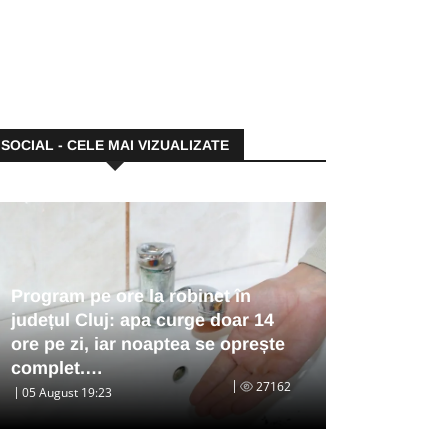
SOCIAL - CELE MAI VIZUALIZATE
Program pe ore la robinet în
județul Cluj: apa curge doar 14
ore pe zi, iar noaptea se oprește
complet.…
27162
05 August 19:23