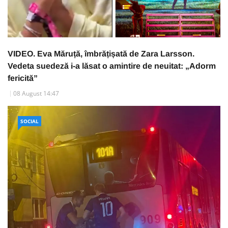
VIDEO. Eva Măruță, îmbrățișată de Zara Larsson.
Vedeta suedeză i-a lăsat o amintire de neuitat: „Adorm
fericită”
08 August 14:47
SOCIAL