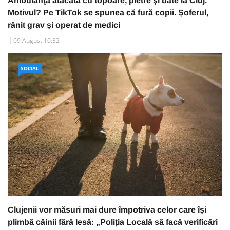
Ambulanţă atacată cu topoare, pietre şi bâte la Cluj.
Motivul? Pe TikTok se spunea că fură copii. Șoferul,
rănit grav și operat de medici
09 August 10:32
SOCIAL
Clujenii vor măsuri mai dure împotriva celor care își
plimbă câinii fără lesă: „Poliția Locală să facă verificări