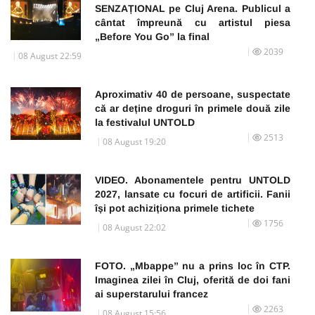
SENZAȚIONAL pe Cluj Arena. Publicul a
cântat împreună cu artistul piesa
„Before You Go” la final
2039
08 August 22:59
Aproximativ 40 de persoane, suspectate
că ar deține droguri în primele două zile
la festivalul UNTOLD
2513
08 August 19:20
VIDEO. Abonamentele pentru UNTOLD
2027, lansate cu focuri de artificii. Fanii
își pot achiziționa primele tichete
1756
08 August 22:02
FOTO. „Mbappe” nu a prins loc în CTP.
Imaginea zilei în Cluj, oferită de doi fani
ai superstarului francez
2263
08 August 15:56