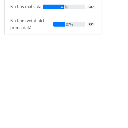
Nu l-aș mai vota
49%
987
Nu l-am votat nici
37%
751
prima dată