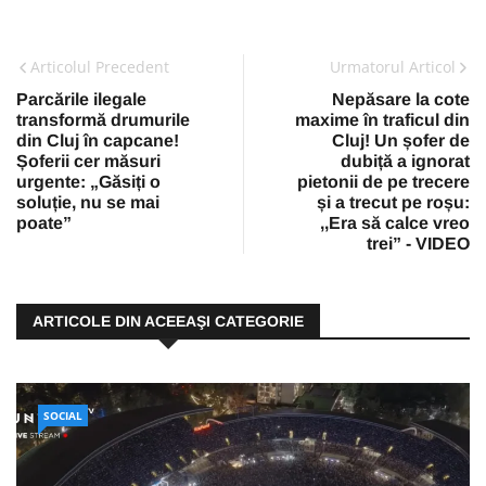
Articolul Precedent
Urmatorul Articol
Parcările ilegale
Nepăsare la cote
transformă drumurile
maxime în traficul din
din Cluj în capcane!
Cluj! Un șofer de
Șoferii cer măsuri
dubiță a ignorat
urgente: „Găsiți o
pietonii de pe trecere
soluție, nu se mai
și a trecut pe roșu:
poate”
,,Era să calce vreo
trei” - VIDEO
ARTICOLE DIN ACEEAŞI CATEGORIE
SOCIAL