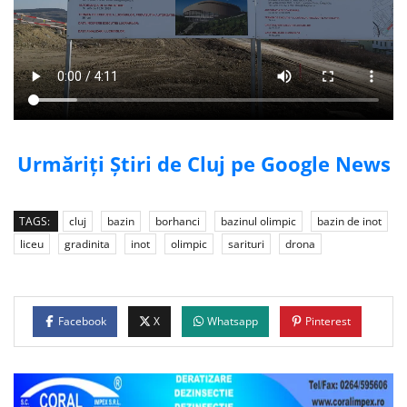
Urmăriți Știri de Cluj pe Google News
TAGS:
cluj
bazin
borhanci
bazinul olimpic
bazin de inot
liceu
gradinita
inot
olimpic
sarituri
drona
Facebook
X
Whatsapp
Pinterest