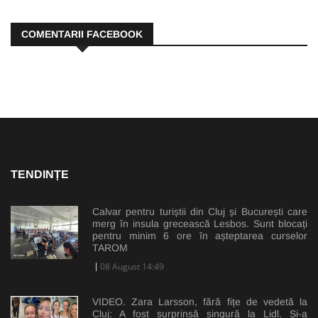
COMENTARII FACEBOOK
TENDINȚE
Calvar pentru turiștii din Cluj și București care
merg în insula grecească Lesbos. Sunt blocați
pentru minim 6 ore în așteptarea curselor
TAROM
08 August 14:49
VIDEO. Zara Larsson, fără fițe de vedetă la
Cluj: A fost surprinsă singură la Lidl. Și-a