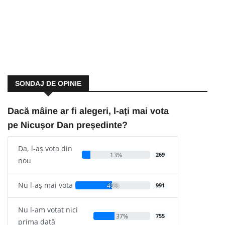
SONDAJ DE OPINIE
Dacă mâine ar fi alegeri, l-ați mai vota
pe Nicușor Dan președinte?
Da, l-aș vota din
13%
269
nou
Nu l-aș mai vota
49%
991
Nu l-am votat nici
37%
755
prima dată