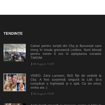
TENDINȚE
Calvar pentru turiștii din Cluj și București care
merg în insula grecească Lesbos. Sunt blocați
pentru minim 6 ore în așteptarea curselor
TAROM
08 August 14:49
VIDEO. Zara Larsson, fără fițe de vedetă la
Cluj: A fost surprinsă singură la Lidl. Și-a
cumpărat o înghețată și o apă. Ca tot omul,
vorba aia :)
08 August 18:45