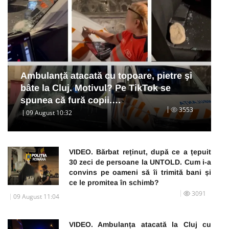
Ambulanţă atacată cu topoare, pietre şi
bâte la Cluj. Motivul? Pe TikTok se
spunea că fură copii.…
3553
09 August 10:32
VIDEO. Bărbat reținut, după ce a țepuit
30 zeci de persoane la UNTOLD. Cum i-a
convins pe oameni să îi trimită bani și
ce le promitea în schimb?
3091
09 August 11:04
VIDEO. Ambulanța atacată la Cluj cu