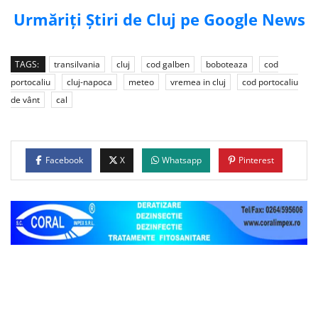
Urmăriți Știri de Cluj pe Google News
TAGS:
transilvania
cluj
cod galben
boboteaza
cod
portocaliu
cluj-napoca
meteo
vremea in cluj
cod portocaliu
de vânt
cal
Facebook
X
Whatsapp
Pinterest