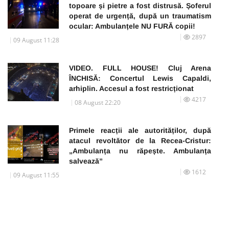
topoare și pietre a fost distrusă. Șoferul
operat de urgență, după un traumatism
ocular: Ambulanțele NU FURĂ copii!
2897
09 August 11:28
VIDEO. FULL HOUSE! Cluj Arena
ÎNCHISĂ: Concertul Lewis Capaldi,
arhiplin. Accesul a fost restricționat
4217
08 August 22:20
Primele reacții ale autorităților, după
atacul revoltător de la Recea-Cristur:
„Ambulanța nu răpește. Ambulanța
salvează”
1612
09 August 11:55