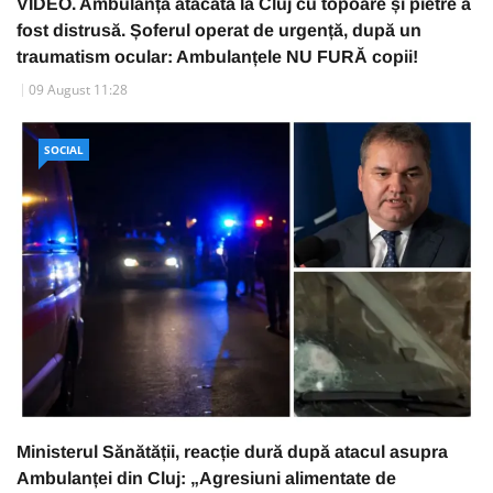
VIDEO. Ambulanța atacată la Cluj cu topoare și pietre a
fost distrusă. Șoferul operat de urgență, după un
traumatism ocular: Ambulanțele NU FURĂ copii!
09 August 11:28
SOCIAL
Ministerul Sănătății, reacție dură după atacul asupra
Ambulanței din Cluj: „Agresiuni alimentate de