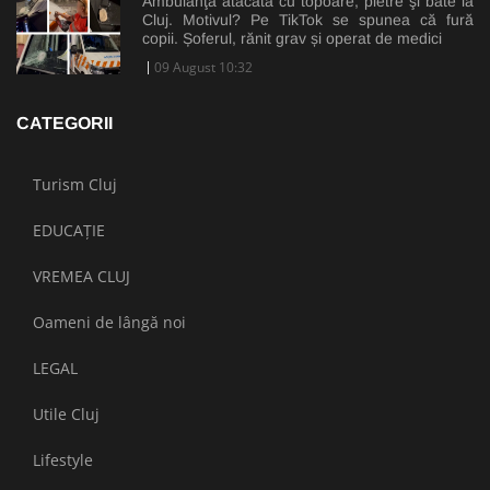
Ambulanţă atacată cu topoare, pietre şi bâte la
Cluj. Motivul? Pe TikTok se spunea că fură
copii. Șoferul, rănit grav și operat de medici
09 August 10:32
CATEGORII
Turism Cluj
EDUCAȚIE
VREMEA CLUJ
Oameni de lângă noi
LEGAL
Utile Cluj
Lifestyle