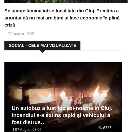
Se stinge lumina într-o localitate din Cluj. Primăria a
anunțat că nu mai are bani și face economie în plină
criză
07 August 13:35
SOCIAL - CELE MAI VIZUALIZATE
Un autobuz a luat foc azi-noapte în Cluj.
Incendiul s-a extins rapid și vehiculul a
fost distrus…
6325
07 August 08:07