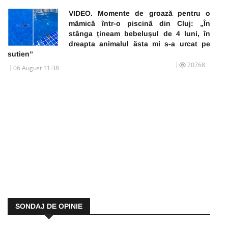
VIDEO. Momente de groază pentru o
mămică într-o piscină din Cluj: „În
stânga țineam bebelușul de 4 luni, în
dreapta animalul ăsta mi s-a urcat pe
sutien”
20768
06 August 11:38
SONDAJ DE OPINIE