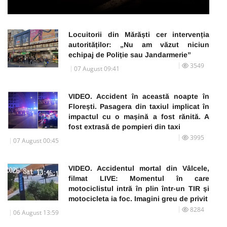
Locuitorii din Mărăști cer intervenția
autorităților: „Nu am văzut niciun
echipaj de Poliție sau Jandarmerie”
3549
07 August 09:41
VIDEO. Accident în această noapte în
Florești. Pasagera din taxiul implicat în
impactul cu o mașină a fost rănită. A
fost extrasă de pompieri din taxi
3995
07 August 00:45
VIDEO. Accidentul mortal din Vâlcele,
filmat LIVE: Momentul în care
motociclistul intră în plin într-un TIR și
motocicleta ia foc. Imagini greu de privit
8284
06 August 13:59