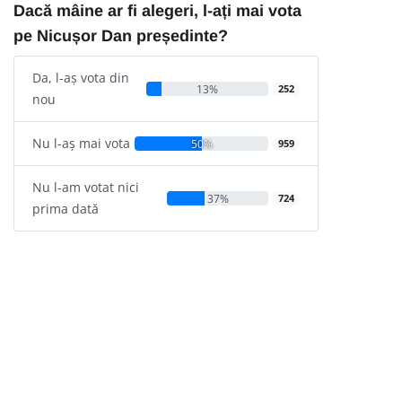
Dacă mâine ar fi alegeri, l-ați mai vota
pe Nicușor Dan președinte?
Da, l-aș vota din
13%
252
nou
Nu l-aș mai vota
50%
959
Nu l-am votat nici
37%
724
prima dată