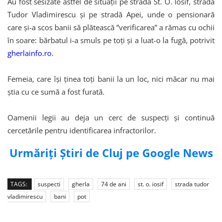
Au fost sesizate astfel de situaţii pe strada St. O. Iosif, strada
Tudor Vladimirescu şi pe stradă Apei, unde o pensionară
care şi-a scos banii să plătească ”verificarea” a rămas cu ochii
în soare: bărbatul i-a smuls pe toţi şi a luat-o la fugă, potrivit
gherlainfo.ro
.
Femeia, care îşi ţinea toţi banii la un loc, nici măcar nu mai
ştia cu ce sumă a fost furată.
Oamenii legii au deja un cerc de suspecți și continuă
cercetările pentru identificarea infractorilor.
Urmăriți Știri de Cluj pe Google News
TAGS:
suspecti
gherla
74 de ani
st. o. iosif
strada tudor
vladimirescu
bani
pot