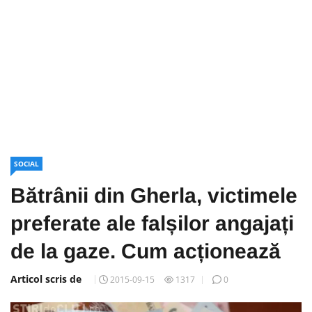
SOCIAL
Bătrânii din Gherla, victimele
preferate ale falșilor angajați
de la gaze. Cum acționează
Articol scris de
2015-09-15
1317
0