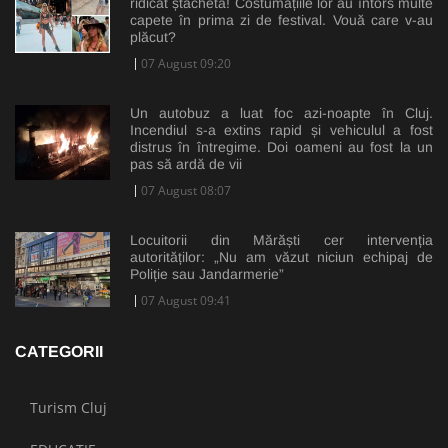
ridicat ștacheta! Costumațiile lor au întors multe
capete în prima zi de festival. Vouă care v-au
plăcut?
07 August 09:20
Un autobuz a luat foc azi-noapte în Cluj.
Incendiul s-a extins rapid și vehiculul a fost
distrus în întregime. Doi oameni au fost la un
pas să ardă de vii
07 August 08:07
Locuitorii din Mărăști cer intervenția
autorităților: „Nu am văzut niciun echipaj de
Poliție sau Jandarmerie”
07 August 09:41
CATEGORII
Turism Cluj