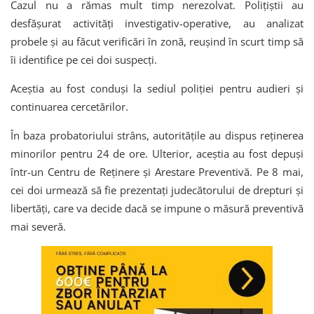
Cazul nu a rămas mult timp nerezolvat. Polițiștii au
desfășurat activități investigativ-operative, au analizat
probele și au făcut verificări în zonă, reușind în scurt timp să
îi identifice pe cei doi suspecți.
Aceștia au fost conduși la sediul poliției pentru audieri și
continuarea cercetărilor.
În baza probatoriului strâns, autoritățile au dispus reținerea
minorilor pentru 24 de ore. Ulterior, aceștia au fost depuși
într-un Centru de Reținere și Arestare Preventivă. Pe 8 mai,
cei doi urmează să fie prezentați judecătorului de drepturi și
libertăți, care va decide dacă se impune o măsură preventivă
mai severă.