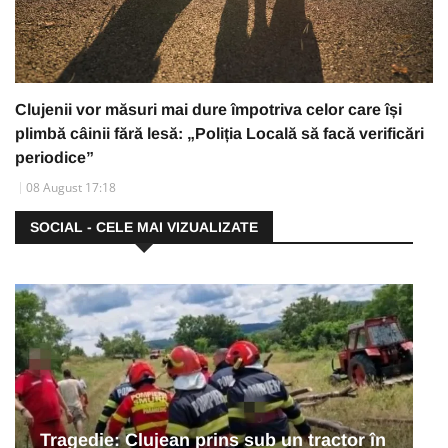
Clujenii vor măsuri mai dure împotriva celor care își
plimbă câinii fără lesă: „Poliția Locală să facă verificări
periodice”
08 August 17:18
SOCIAL - CELE MAI VIZUALIZATE
Tragedie: Clujean prins sub un tractor în