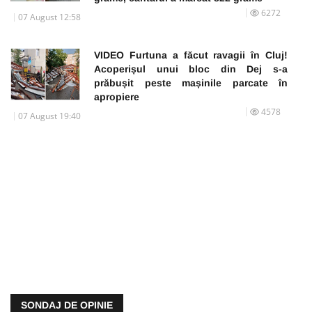
6272
07 August 12:58
VIDEO Furtuna a făcut ravagii în Cluj!
Acoperișul unui bloc din Dej s-a
prăbușit peste mașinile parcate în
apropiere
4578
07 August 19:40
SONDAJ DE OPINIE