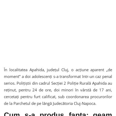
În localitatea Apahida, județul Cluj, o acțiune aparent „de
moment” a doi adolescenți s-a transformat într-un caz penal
serios. Polițiștii din cadrul Secției 2 Poliție Rurală Apahida au
reținut, pentru 24 de ore, doi minori în vârstă de 17 ani,
cercetați pentru furt calificat, sub coordonarea procurorilor
de la Parchetul de pe lângă Judecătoria Cluj-Napoca.
Cum s-a produs fapta: geam