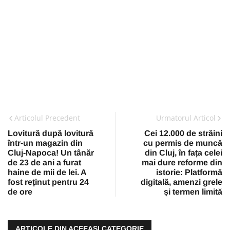
Articolul Precedent
Urmatorul Articol
Lovitură după lovitură
Cei 12.000 de străini
într-un magazin din
cu permis de muncă
Cluj-Napoca! Un tânăr
din Cluj, în fața celei
de 23 de ani a furat
mai dure reforme din
haine de mii de lei. A
istorie: Platformă
fost reținut pentru 24
digitală, amenzi grele
de ore
și termen limită
ARTICOLE DIN ACEEAŞI CATEGORIE