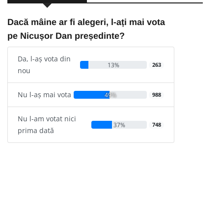
Dacă mâine ar fi alegeri, l-ați mai vota
pe Nicușor Dan președinte?
Da, l-aș vota din
13%
263
nou
Nu l-aș mai vota
49%
988
Nu l-am votat nici
37%
748
prima dată