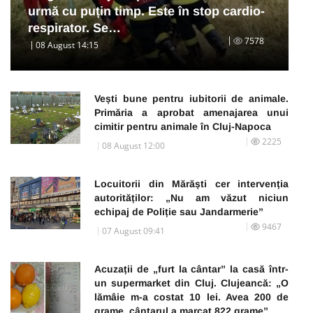
urmă cu puțin timp. Este în stop cardio-
respirator. Se…
7578
08 August 14:15
Vești bune pentru iubitorii de animale.
Primăria a aprobat amenajarea unui
cimitir pentru animale în Cluj-Napoca
2225
08 August 12:00
Locuitorii din Mărăști cer intervenția
autorităților: „Nu am văzut niciun
echipaj de Poliție sau Jandarmerie”
9467
07 August 09:41
Acuzații de „furt la cântar” la casă într-
un supermarket din Cluj. Clujeancă: „O
lămâie m-a costat 10 lei. Avea 200 de
grame, cântarul a marcat 822 grame”