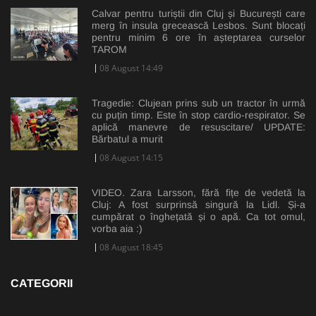
Calvar pentru turiștii din Cluj și București care
merg în insula grecească Lesbos. Sunt blocați
pentru minim 6 ore în așteptarea curselor
TAROM
08 August 14:49
Tragedie: Clujean prins sub un tractor în urmă
cu puțin timp. Este în stop cardio-respirator. Se
aplică manevre de resuscitare/ UPDATE:
Bărbatul a murit
08 August 14:15
VIDEO. Zara Larsson, fără fițe de vedetă la
Cluj: A fost surprinsă singură la Lidl. Și-a
cumpărat o înghețată și o apă. Ca tot omul,
vorba aia :)
08 August 18:45
CATEGORII