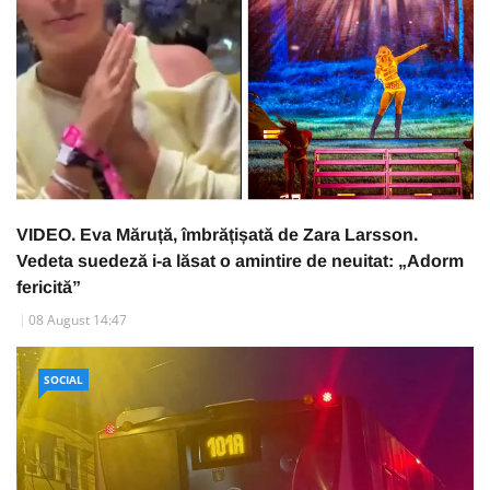
VIDEO. Eva Măruță, îmbrățișată de Zara Larsson.
Vedeta suedeză i-a lăsat o amintire de neuitat: „Adorm
fericită”
08 August 14:47
SOCIAL