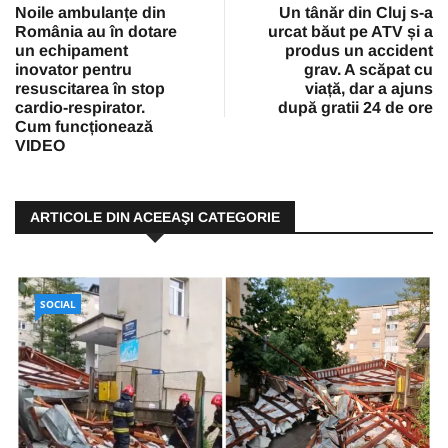
Noile ambulanțe din
Un tânăr din Cluj s-a
România au în dotare
urcat băut pe ATV și a
un echipament
produs un accident
inovator pentru
grav. A scăpat cu
resuscitarea în stop
viață, dar a ajuns
cardio-respirator.
după gratii 24 de ore
Cum funcționează
VIDEO
ARTICOLE DIN ACEEAŞI CATEGORIE
SOCIAL