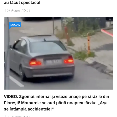
au făcut spectacol
07 August 15:58
SOCIAL
VIDEO. Zgomot infernal și viteze uriașe pe străzile din
Florești! Motoarele se aud până noaptea târziu: „Așa
se întâmplă accidentele!”
07 August 15:13