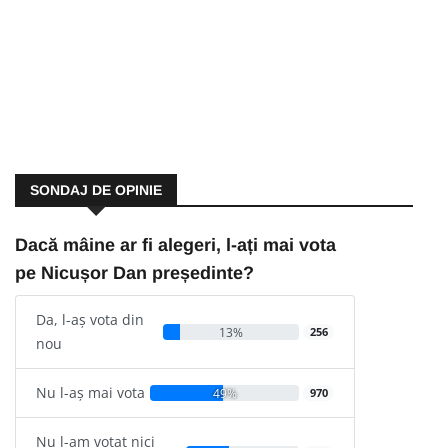
SONDAJ DE OPINIE
Dacă mâine ar fi alegeri, l-ați mai vota
pe Nicușor Dan președinte?
Da, l-aș vota din
13%
256
nou
Nu l-aș mai vota
49%
970
Nu l-am votat nici