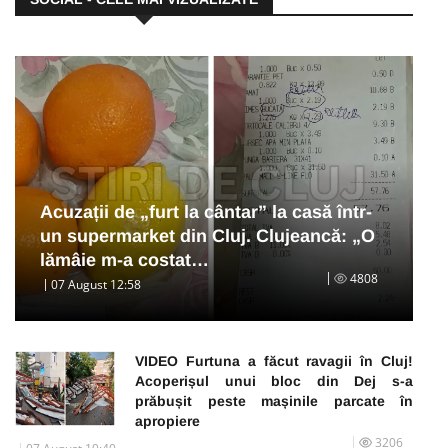
Acuzații de „furt la cântar” la casă într-
un supermarket din Cluj. Clujeancă: „O
lămâie m-a costat…
4808
07 August 12:58
VIDEO Furtuna a făcut ravagii în Cluj!
Acoperișul unui bloc din Dej s-a
prăbușit peste mașinile parcate în
apropiere
3206