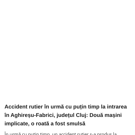
Accident rutier în urmă cu puțin timp la intrarea
în Aghireșu-Fabrici, județul Cluj: Două mașini
implicate, o roată a fost smulsă
În urmă cu puțin timp, un accident rutier s-a produs la