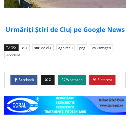
Urmăriți Știri de Cluj pe Google News
TAGS:
cluj
stiri de cluj
aghiresu
png
volkswagen
accident
Facebook
X
Whatsapp
Pinterest