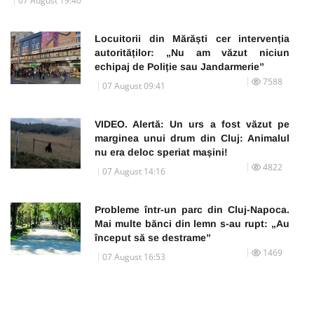
07 August 19:40
Locuitorii din Mărăști cer intervenția
autorităților: „Nu am văzut niciun
echipaj de Poliție sau Jandarmerie”
7588
07 August 09:41
VIDEO. Alertă: Un urs a fost văzut pe
marginea unui drum din Cluj: Animalul
nu era deloc speriat mașini!
4822
07 August 14:16
Probleme într-un parc din Cluj-Napoca.
Mai multe bănci din lemn s-au rupt: „Au
început să se destrame”
1469
07 August 16:53