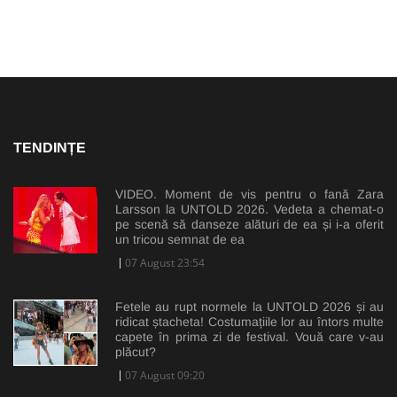
TENDINȚE
VIDEO. Moment de vis pentru o fană Zara
Larsson la UNTOLD 2026. Vedeta a chemat-o
pe scenă să danseze alături de ea și i-a oferit
un tricou semnat de ea
07 August 23:54
Fetele au rupt normele la UNTOLD 2026 și au
ridicat ștacheta! Costumațiile lor au întors multe
capete în prima zi de festival. Vouă care v-au
plăcut?
07 August 09:20