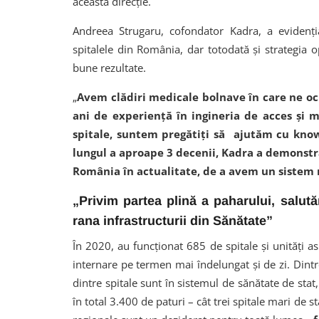
această direcție.
Andreea Strugaru, cofondator Kadra, a evidenți
spitalele din România, dar totodată și strategia 
bune rezultate.
„
Avem clădiri medicale bolnave în care ne o
ani de experiență în ingineria de acces și mi
spitale, suntem pregătiți să ajutăm cu know
lungul a aproape 3 decenii, Kadra a demonstrat
România în actualitate, de a avem un sistem
„Privim partea plină a paharului, salut
rana infrastructurii din Sănătate”
În 2020, au funcționat 685 de spitale și unități a
internare pe termen mai îndelungat și de zi. Dintr
dintre spitale sunt în sistemul de sănătate de stat,
în total 3.400 de paturi – cât trei spitale mari de s