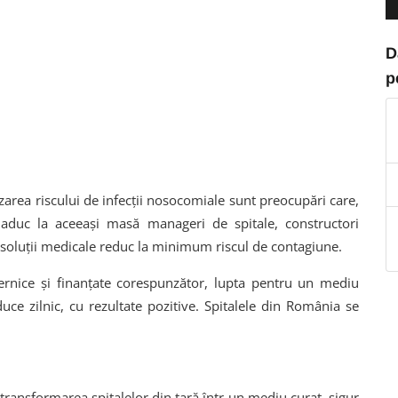
D
p
izarea riscului de infecții nosocomiale sunt preocupări care,
 aduc la aceeași masă manageri de spitale, constructori
te soluții medicale reduc la minimum riscul de contagiune.
ternice și finanțate corespunzător, lupta pentru un mediu
duce zilnic, cu rezultate pozitive. Spitalele din România se
transformarea spitalelor din țară într-un mediu curat, sigur