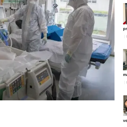
pr
m
ve