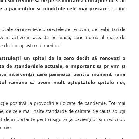
ocusul trebuie să fie pe reabilitarea unităților de stat
 a pacienților și condițiile cele mai precare
”, spune
locale să urgenteze proiectele de renovări, de reabilitări de
evenit active în această perioadă, când numărul mare de
pe de blocaj sistemul medical.
truiești un spital de la zero decât să renovezi o
rte de standardele actuale, e important să privim și
este intervenții care pansează pentru moment rana
ratul rămâne să avem mult așteptatele spitale noi,
cție pozitivă la provocările ridicate de pandemie. Tot mai
 de cele mai înalte standarde de calitate. Se caută soluții
ât de importante pentru siguranța pacienților și medicilor.
ndemie.