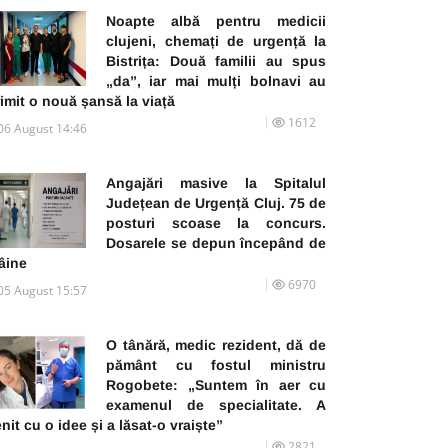
Noapte albă pentru medicii
clujeni, chemați de urgență la
Bistrița: Două familii au spus
„da”, iar mai mulți bolnavi au
imit o nouă șansă la viață
1612
06 August 14:46
Angajări masive la Spitalul
Județean de Urgență Cluj. 75 de
posturi scoase la concurs.
Dosarele se depun începând de
âine
6970
05 August 15:57
O tânără, medic rezident, dă de
pământ cu fostul ministru
Rogobete: „Suntem în aer cu
examenul de specialitate. A
nit cu o idee și a lăsat-o vraiște”
2821