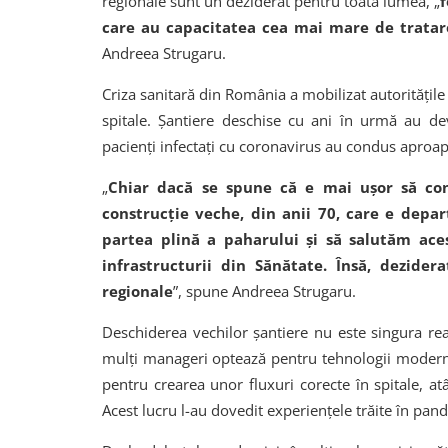
regionale sunt un deziderat pentru toată lumea, „
f
care au capacitatea cea mai mare de tratare
Andreea Strugaru.
Criza sanitară din România a mobilizat autoritățile 
spitale. Șantiere deschise cu ani în urmă au d
pacienți infectați cu coronavirus au condus aproa
„
Chiar dacă se spune că e mai ușor să cons
construcție veche, din anii 70, care e depa
partea plină a paharului și să salutăm ac
infrastructurii din Sănătate. Însă, dezide
regionale
”, spune Andreea Strugaru.
Deschiderea vechilor șantiere nu este singura rea
mulți manageri optează pentru tehnologii moderne,
pentru crearea unor fluxuri corecte în spitale, at
Acest lucru l-au dovedit experiențele trăite în pa