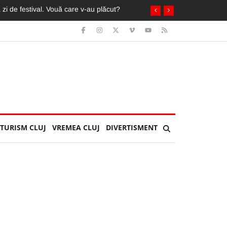
in ochi de fani români și străini
TURISM CLUJ
VREMEA CLUJ
DIVERTISMENT