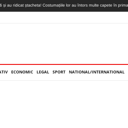
 înnebunit pe clujeni. Show exploziv în fața unui stadion neîncăpător, pl
ATIV
ECONOMIC
LEGAL
SPORT
NATIONAL/INTERNATIONAL