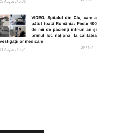
05 August 15:06
VIDEO. Spitalul din Cluj care a
bătut toată România: Peste 400
de mii de pacienți într-un an și
primul loc național la calitatea
vestigațiilor medicale
3141
04 August 14:51