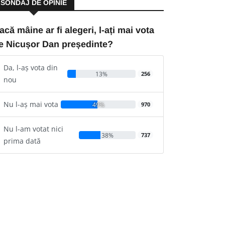
SONDAJ DE OPINIE
acă mâine ar fi alegeri, l-ați mai vota
e Nicușor Dan președinte?
Da, l-aș vota din
13%
256
nou
Nu l-aș mai vota
49%
970
Nu l-am votat nici
38%
737
prima dată