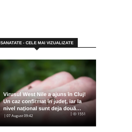
SANATATE - CELE MAI VIZUALIZATE
Virusul West Nile a ajuns în Cluj!
Un caz confirmat în județ, iar la
nivel național sunt deja două…
1551
07 August 09:42