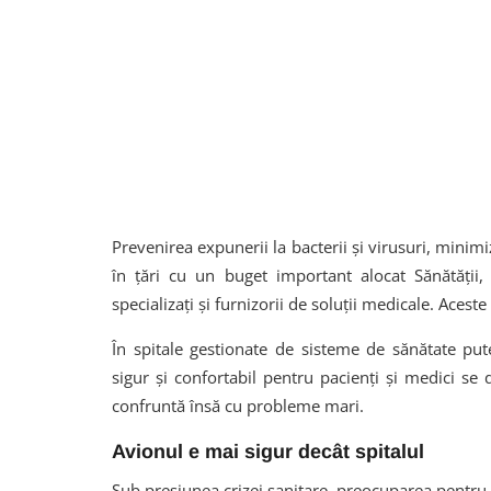
Prevenirea expunerii la bacterii și virusuri, minim
în țări cu un buget important alocat Sănătății,
specializați și furnizorii de soluții medicale. Aces
În spitale gestionate de sisteme de sănătate pu
sigur și confortabil pentru pacienți și medici se 
confruntă însă cu probleme mari.
Avionul e mai sigur decât spitalul
Sub presiunea crizei sanitare, preocuparea pentru 