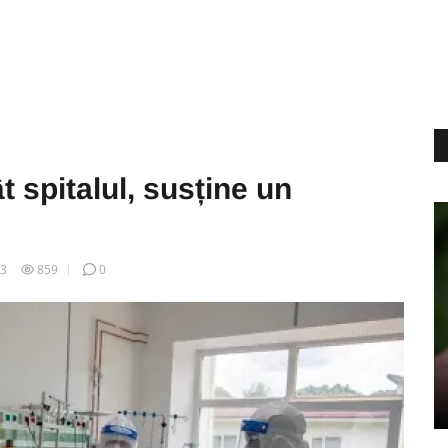
t spitalul, susține un
13
859
0