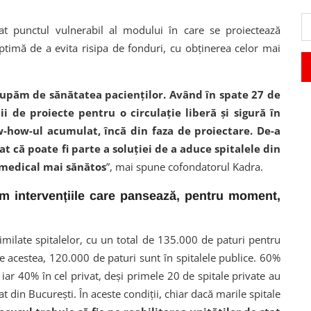
at punctul vulnerabil al modului în care se proiectează
optimă de a evita risipa de fonduri, cu obținerea celor mai
cupăm de sănătatea pacienților. Având în spate 27 de
i de proiecte pentru o circulație liberă și sigură în
-how-ul acumulat, încă din faza de proiectare. De-a
 că poate fi parte a soluției de a aduce spitalele din
 medical mai sănătos
”, mai spune cofondatorul Kadra.
ăm intervențiile care pansează, pentru moment,
similate spitalelor, cu un total de 135.000 de paturi pentru
e acestea, 120.000 de paturi sunt în spitalele publice. 60%
 iar 40% în cel privat, deși primele 20 de spitale private au
tat din Bucureşti. În aceste condiții, chiar dacă marile spitale