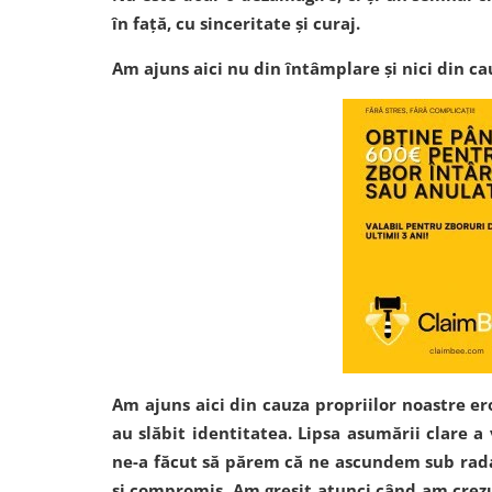
în față, cu sinceritate și curaj.
Am ajuns aici nu din întâmplare și nici din ca
Am ajuns aici din cauza propriilor noastre eror
au slăbit identitatea. Lipsa asumării clare a 
ne-a făcut să părem că ne ascundem sub radar
și compromis. Am greșit atunci când am crezut