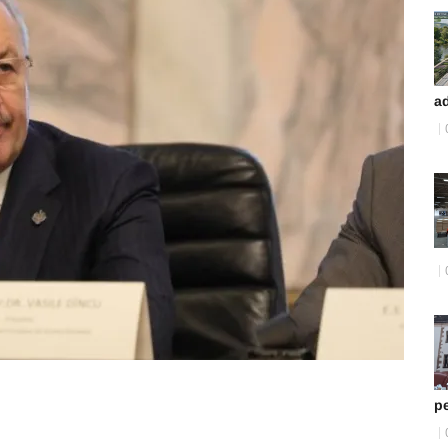
ad
pe