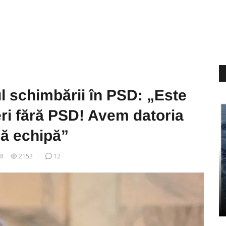
l schimbării în PSD: „Este
ri fără PSD! Avem datoria
uă echipă”
18
2153
12