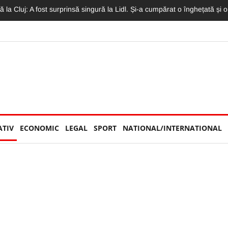
 Concertul Lewis Capaldi, arhiplin. Accesul a fost restricționat
ATIV
ECONOMIC
LEGAL
SPORT
NATIONAL/INTERNATIONAL