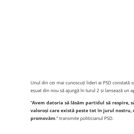
Unul din cei mai cunoscuți lideri ai PSD constată sit
eșuat din nou să ajungă în turul 2 și lansează un a
”
Avem datoria să lăsăm partidul să respire, 
valoroși care există peste tot în jurul nostru,
promovăm
.” transmite politicianul PSD.