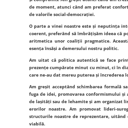
de moment, atunci când am preferat confortul
de valorile social-democrației.
O parte a vinei noastre este și neputința int
coerent, preferând să îmbrățișăm ideea că pol
aritmetica unor coaliții pragmatice. Aceas
esența însăși a demersului nostru politic.
Am uitat că politica autentică se face prin
prezențe cumpărate minut cu minut, ci în dial
care ne-au dat mereu puterea și încrederea l
Am greșit acceptând schimbarea formală sau
fuga de idei, promovarea conformismului și 
de lașități sau de lehamite și am organizat l
erorilor noastre. Am promovat lideri-suro
structurile noastre de reprezentare, uitând
viabilă.