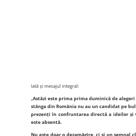
Iată și mesajul integral:
„
Astăzi este prima prima duminică de alegeri 
stânga din România nu au un candidat pe bul
prezenți în confruntarea directă a ideilor și
este absentă.
Nu este doar o dezamăgire, ci și un semnal cl