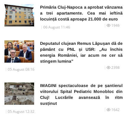
Primăria Cluj-Napoca a aprobat vânzarea
a trei apartamente. Cea mai ieftină
locuință costă aproape 21.000 de euro
1946
06 August 11:46
Deputatul clujean Remus Lăpușan dă de
pământ cu PNL și USR: „Au închis
energia României, iar acum ne cer să
stingem lumina”
2398
05 August 08:16
IMAGINI spectaculoase de pe șantierul
viitorului Spital Pediatric Monobloc din
Cluj! Lucrările avansează în ritm
susținut
1642
05 August 12:32