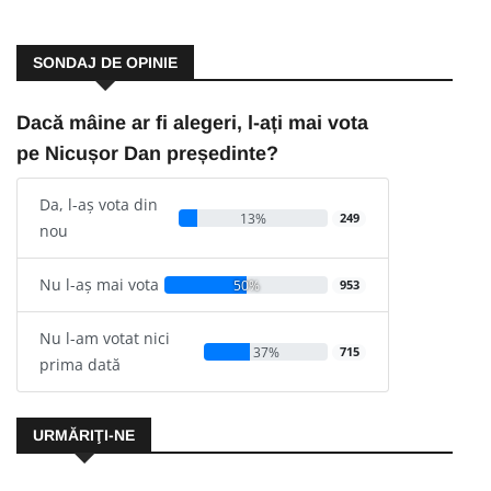
SONDAJ DE OPINIE
Dacă mâine ar fi alegeri, l-ați mai vota
pe Nicușor Dan președinte?
Da, l-aș vota din
13%
249
nou
Nu l-aș mai vota
50%
953
Nu l-am votat nici
37%
715
prima dată
URMĂRIŢI-NE