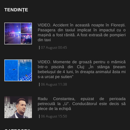
TENDINȚE
VIDEO. Accident în această noapte în Florești.
Pasagera din taxiul implicat în impactul cu o
mașină a fost rănită. A fost extrasă de pompieri
din taxi
07 August 00:45
VIDEO. Momente de groază pentru o mămică
într-o piscină din Cluj: „În stânga țineam
bebelușul de 4 luni, în dreapta animalul ăsta mi
s-a urcat pe sutien”
06 August 11:38
Radu Constantea, epuizat de perioada
petrecută la „U”. Conducătorul este decis să
plece de la echipă
06 August 15:50