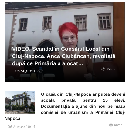
VIDEO. Scandal în Consiliul Local din
Cluj-Napoca. Anca Ciubăncan, revoltată
după ce Primăria a alocat…
2935
06 August 13:29
O casă din Cluj-Napoca ar putea deveni
școală privată pentru 15 elevi.
Documentația a ajuns din nou pe masa
comisiei de urbanism a Primăriei Cluj-
Napoca
4655
06 August 10:14