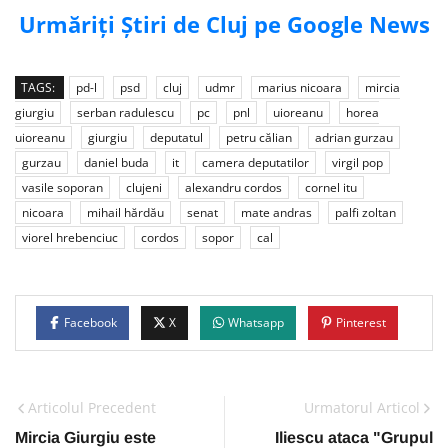
Urmăriți Știri de Cluj pe Google News
TAGS:
pd-l
psd
cluj
udmr
marius nicoara
mircia
giurgiu
serban radulescu
pc
pnl
uioreanu
horea
uioreanu
giurgiu
deputatul
petru călian
adrian gurzau
gurzau
daniel buda
it
camera deputatilor
virgil pop
vasile soporan
clujeni
alexandru cordos
cornel itu
nicoara
mihail hărdău
senat
mate andras
palfi zoltan
viorel hrebenciuc
cordos
sopor
cal
Facebook
X
Whatsapp
Pinterest
Articolul Precedent
Urmatorul Articol
Mircia Giurgiu este
Iliescu ataca "Grupul