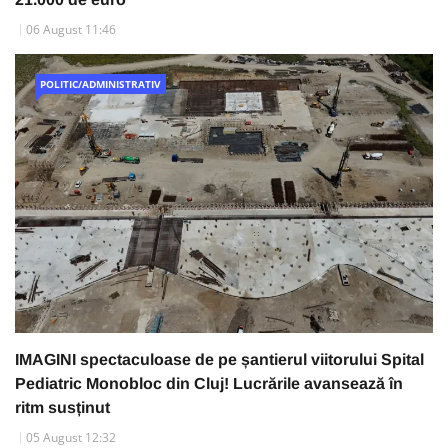
06 August 11:46
POLITIC/ADMINISTRATIV
IMAGINI spectaculoase de pe șantierul viitorului Spital
Pediatric Monobloc din Cluj! Lucrările avansează în
ritm susținut
05 August 12:32