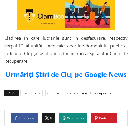
Clădirea în care lucrările sunt în desfășurare, respectiv
corpul C1 al unității medicale, aparține domeniului public al
județului Cluj și se află în administrarea Spitalului Clinic de
Recuperare.
Urmăriți Știri de Cluj pe Google News
TAGS:
tise
cluj
alin tise
spitalul clinic de recuperare
Facebook
X
Whatsapp
Pinterest