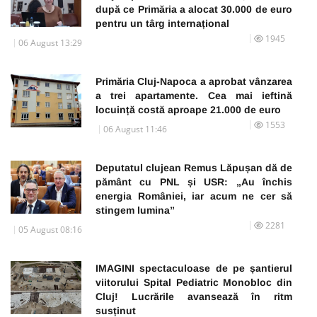
după ce Primăria a alocat 30.000 de euro
pentru un târg internațional
1945
06 August 13:29
Primăria Cluj-Napoca a aprobat vânzarea
a trei apartamente. Cea mai ieftină
locuință costă aproape 21.000 de euro
1553
06 August 11:46
Deputatul clujean Remus Lăpușan dă de
pământ cu PNL și USR: „Au închis
energia României, iar acum ne cer să
stingem lumina”
2281
05 August 08:16
IMAGINI spectaculoase de pe șantierul
viitorului Spital Pediatric Monobloc din
Cluj! Lucrările avansează în ritm
susținut