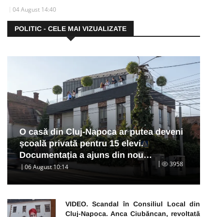
04 August 14:40
POLITIC - CELE MAI VIZUALIZATE
O casă din Cluj-Napoca ar putea deveni
școală privată pentru 15 elevi.
Documentația a ajuns din nou…
3958
06 August 10:14
VIDEO. Scandal în Consiliul Local din
Cluj-Napoca. Anca Ciubăncan, revoltată