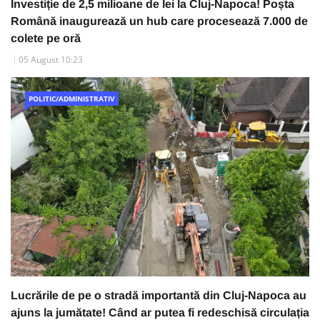
Investiție de 2,5 milioane de lei la Cluj-Napoca! Poșta
Română inaugurează un hub care procesează 7.000 de
colete pe oră
05 August 10:23
POLITIC/ADMINISTRATIV
Lucrările de pe o stradă importantă din Cluj-Napoca au
ajuns la jumătate! Când ar putea fi redeschisă circulația