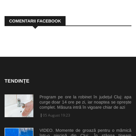
COMENTARII FACEBOOK
TENDINȚE
Program pe ore la robinet în județul Cluj: apa
curge doar 14 ore pe zi, iar noaptea se oprește
complet. Măsura intră în vigoare chiar de azi
05 August 19:23
VIDEO. Momente de groază pentru o mămică
într-o piscină din Cluj: „În stânga țineam