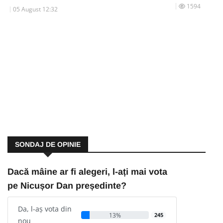
1594
05 August 12:32
SONDAJ DE OPINIE
Dacă mâine ar fi alegeri, l-ați mai vota
pe Nicușor Dan președinte?
Da, l-aș vota din
13%
245
nou