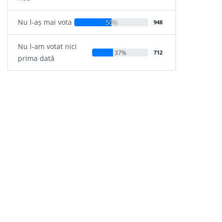
Nu l-aș mai vota
50%
948
Nu l-am votat nici
37%
712
prima dată