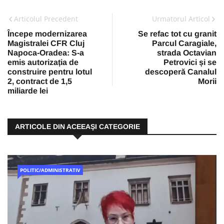
Articolul Precedent
Urmatorul Articol
Începe modernizarea
Se refac tot cu granit
Magistralei CFR Cluj
Parcul Caragiale,
Napoca-Oradea: S-a
strada Octavian
emis autorizația de
Petrovici și se
construire pentru lotul
descoperă Canalul
2, contract de 1,5
Morii
miliarde lei
ARTICOLE DIN ACEEAŞI CATEGORIE
POLITIC/ADMINISTRATIV