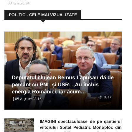
30 Iulie 20:34
POLITIC - CELE MAI VIZUALIZATE
Deputatul clujean Remus Lăpușan dă de
pământ cu PNL și USR: „Au închis
energia României, iar acum…
1617
05 August 08:16
IMAGINI spectaculoase de pe șantierul
viitorului Spital Pediatric Monobloc din