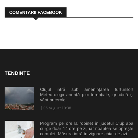
COMENTARII FACEBOOK
TENDINȚE
Clujul intră sub amenințarea furtunilor!
Meteorologii anunță ploi torențiale, grindină și
vânt puternic
05 August 10:38
Program pe ore la robinet în județul Cluj: apa
curge doar 14 ore pe zi, iar noaptea se oprește
complet. Măsura intră în vigoare chiar de azi