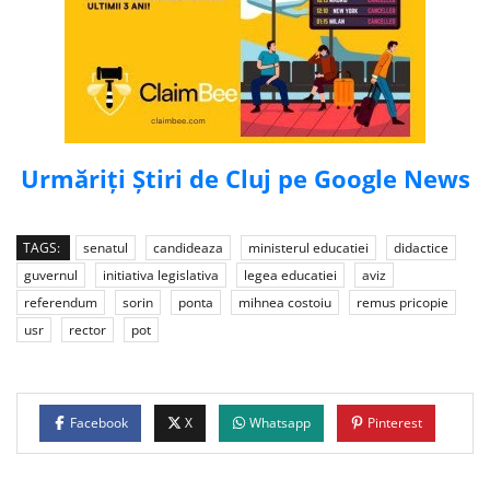
Urmăriți Știri de Cluj pe Google News
TAGS:
senatul
candideaza
ministerul educatiei
didactice
guvernul
initiativa legislativa
legea educatiei
aviz
referendum
sorin
ponta
mihnea costoiu
remus pricopie
usr
rector
pot
Facebook
X
Whatsapp
Pinterest