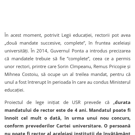
În acest moment, potrivit Legii educației, rectorii pot avea
„două mandate succesive, complete”, în fruntea aceleiași
universități. În 2014, Guvernul Ponta a introdus precizarea
că mandatele trebuie să fie ”complete”, ceea ce a permis
unor rectori, printre care Sorin Cîmpeanu, Remus Pricopie și
Mihnea Costoiu, să ocupe un al treilea mandat, pentru că
unul a fost întrerupt în perioada în care au condus Ministerul
educației.
Proiectul de lege inițiat de USR prevede că „
durata
mandatului de rector este de 4 ani. Mandatul poate fi
înnoit cel mult o dată, în urma unui nou concurs,
conform prevederilor Cartei universitare. O persoană
nu poate fi rector al aceleiași instituții de învățământ