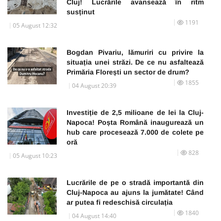
Cluj! Lucrările avansează în ritm
susținut
1191
05 August 12:32
Bogdan Pivariu, lămuriri cu privire la
situația unei străzi. De ce nu asfaltează
Primăria Florești un sector de drum?
1855
04 August 20:39
Investiție de 2,5 milioane de lei la Cluj-
Napoca! Poșta Română inaugurează un
hub care procesează 7.000 de colete pe
oră
828
05 August 10:23
Lucrările de pe o stradă importantă din
Cluj-Napoca au ajuns la jumătate! Când
ar putea fi redeschisă circulația
1840
04 August 14:40