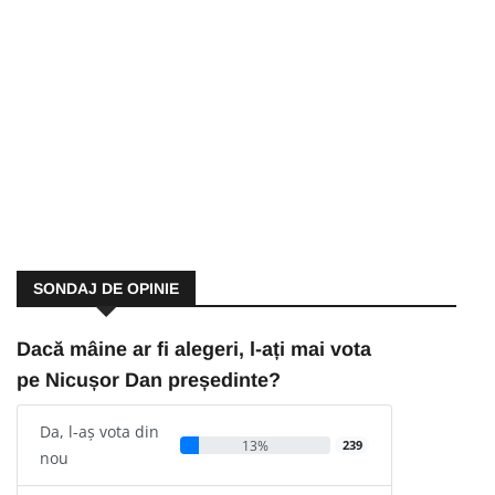
SONDAJ DE OPINIE
Dacă mâine ar fi alegeri, l-ați mai vota
pe Nicușor Dan președinte?
Da, l-aș vota din
13%
239
nou