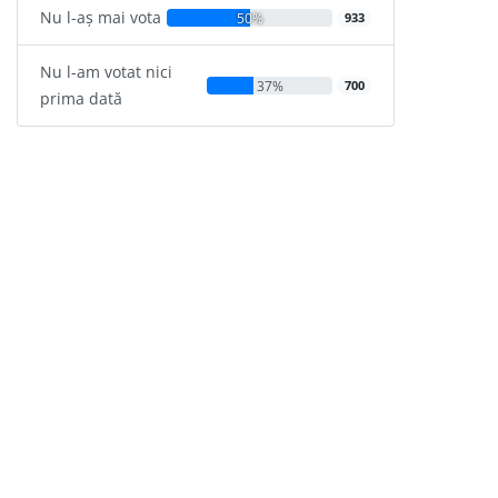
Nu l-aș mai vota
50%
933
Nu l-am votat nici
37%
700
prima dată