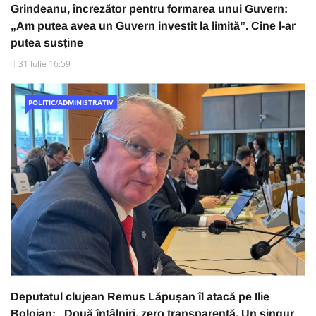
Grindeanu, încrezător pentru formarea unui Guvern:
„Am putea avea un Guvern investit la limită”. Cine l-ar
putea susține
31 Iulie 16:59
POLITIC/ADMINISTRATIV
Deputatul clujean Remus Lăpușan îl atacă pe Ilie
Bolojan: „Două întâlniri, zero transparență. Un singur