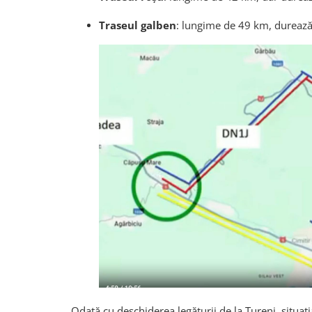
Traseul galben
: lungime de 49 km, dureaz
Odată cu deschiderea legăturii de la Tureni, situaț