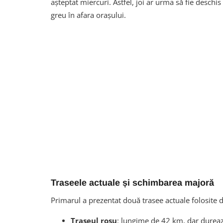
așteptat miercuri. Astfel, joi ar urma să fie deschis
greu în afara orașului.
Traseele actuale și schimbarea majoră
Primarul a prezentat două trasee actuale folosite d
Traseul roșu
: lungime de 42 km, dar durea