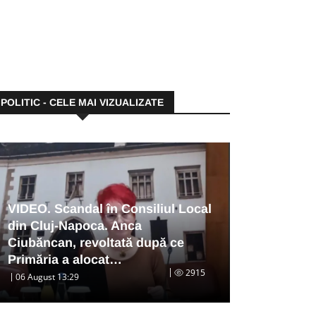
POLITIC - CELE MAI VIZUALIZATE
VIDEO. Scandal în Consiliul Local
din Cluj-Napoca. Anca
Ciubăncan, revoltată după ce
Primăria a alocat…
2915
06 August 13:29