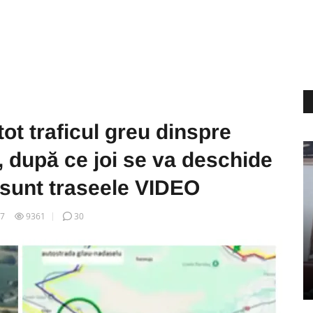
ot traficul greu dinspre
, după ce joi se va deschide
 sunt traseele VIDEO
07
9361
30