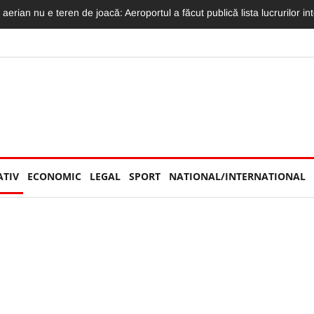
 aerian nu e teren de joacă: Aeroportul a făcut publică lista lucrurilor in
ATIV
ECONOMIC
LEGAL
SPORT
NATIONAL/INTERNATIONAL