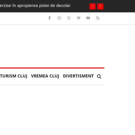
terzise în apropierea pistei de decolar
TURISM CLUJ
VREMEA CLUJ
DIVERTISMENT