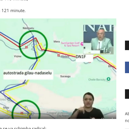
ă 121 minute.
Ab
no
ia se va schimba radical: