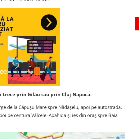
 trece prin Gilău sau prin Cluj-Napoca.
ge de la Căpușu Mare spre Nădășelu, apoi pe autostradă,
oi pe centura Vâlcele–Apahida și ies din oraș spre Baia