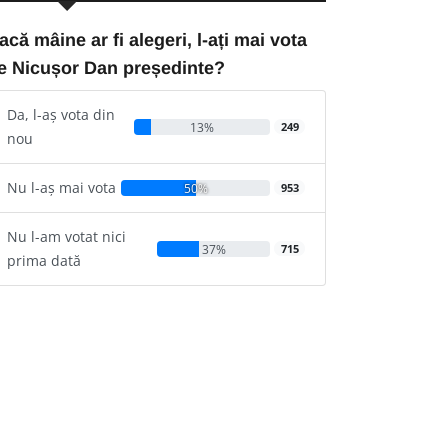
acă mâine ar fi alegeri, l-ați mai vota
e Nicușor Dan președinte?
Da, l-aș vota din
13%
249
nou
Nu l-aș mai vota
50%
953
Nu l-am votat nici
37%
715
prima dată