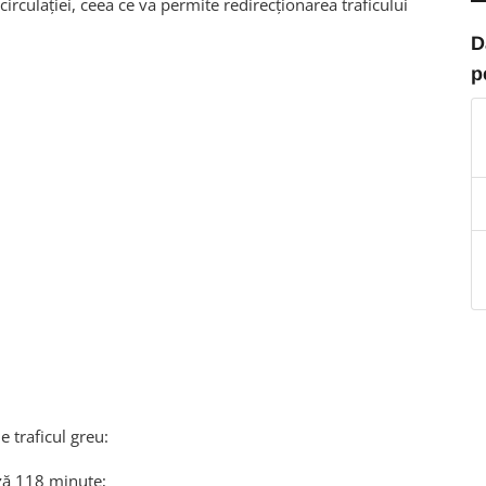
 circulației, ceea ce va permite redirecționarea traficului
D
p
e traficul greu:
ză 118 minute;