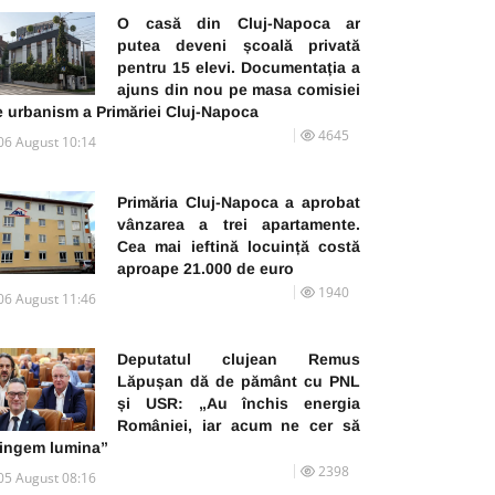
O casă din Cluj-Napoca ar
putea deveni școală privată
pentru 15 elevi. Documentația a
ajuns din nou pe masa comisiei
e urbanism a Primăriei Cluj-Napoca
4645
06 August 10:14
Primăria Cluj-Napoca a aprobat
vânzarea a trei apartamente.
Cea mai ieftină locuință costă
aproape 21.000 de euro
1940
06 August 11:46
Deputatul clujean Remus
Lăpușan dă de pământ cu PNL
și USR: „Au închis energia
României, iar acum ne cer să
tingem lumina”
2398
05 August 08:16