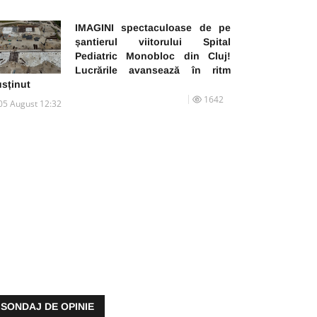
IMAGINI spectaculoase de pe
șantierul viitorului Spital
Pediatric Monobloc din Cluj!
Lucrările avansează în ritm
usținut
1642
05 August 12:32
SONDAJ DE OPINIE