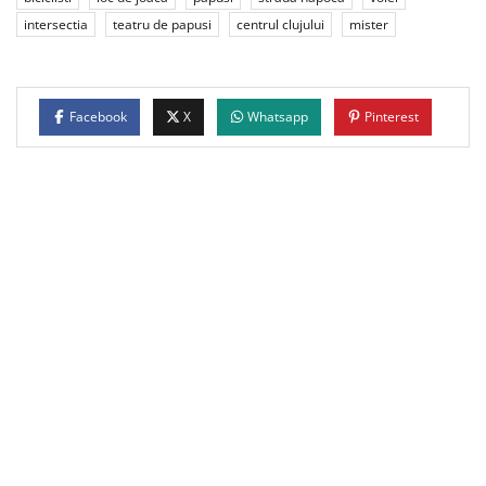
intersectia
teatru de papusi
centrul clujului
mister
Facebook
X
Whatsapp
Pinterest