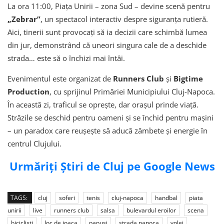
La ora 11:00, Piața Unirii – zona Sud – devine scenă pentru
„Zebrar”
, un spectacol interactiv despre siguranța rutieră.
Aici, tinerii sunt provocați să ia decizii care schimbă lumea
din jur, demonstrând că uneori singura cale de a deschide
strada… este să o închizi mai întâi.
Evenimentul este organizat de
Runners Club
și
Bigtime
Production
, cu sprijinul Primăriei Municipiului Cluj-Napoca.
În această zi, traficul se oprește, dar orașul prinde viață.
Străzile se deschid pentru oameni și se închid pentru mașini
– un paradox care reușește să aducă zâmbete și energie în
centrul Clujului.
Urmăriți Știri de Cluj pe Google News
TAGS:
cluj
soferi
tenis
cluj-napoca
handbal
piata
unirii
live
runners club
salsa
bulevardul eroilor
scena
biciclisti
loc de joaca
papusi
strada napoca
volei