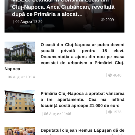
Cluj-Napoca. Anca Ciubăncan, revoltată
după ce Primăria a alocat…
2909
06 August 13:29
O casă din Cluj-Napoca ar putea deveni
școală privată pentru 15 elevi.
Documentația a ajuns din nou pe masa
comisiei de urbanism a Primăriei Cluj-
Napoca
4640
06 August 10:14
Primăria Cluj-Napoca a aprobat vânzarea
a trei apartamente. Cea mai ieftină
locuință costă aproape 21.000 de euro
1938
06 August 11:46
Deputatul clujean Remus Lăpușan dă de