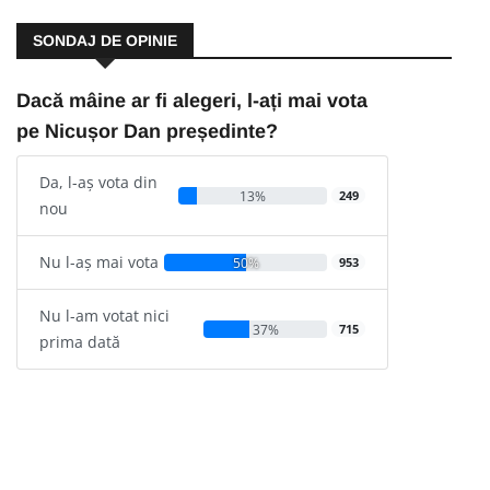
SONDAJ DE OPINIE
Dacă mâine ar fi alegeri, l-ați mai vota
pe Nicușor Dan președinte?
Da, l-aș vota din
13%
249
nou
Nu l-aș mai vota
50%
953
Nu l-am votat nici
37%
715
prima dată