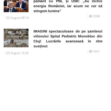
pământ cu PNL și USR: „Au închis
energia României, iar acum ne cer să
stingem lumina”
2398
05 August 08:16
IMAGINI spectaculoase de pe șantierul
viitorului Spital Pediatric Monobloc din
Cluj! Lucrările avansează în ritm
susținut
1641
05 August 12:32