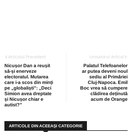
Articolul Precedent
Urmatorul Articol
Nicușor Dan a reușit
Palatul Telefoanelor
să-și enerveze
ar putea deveni noul
electoratul. Mutarea
sediu al Primăriei
care i-a scos din minți
Cluj-Napoca. Emil
pe „globaliști”: „Deci
Boc vrea să cumpere
Simion avea dreptate
clădirea deținută
și Nicușor chiar e
acum de Orange
autist?”
ARTICOLE DIN ACEEAŞI CATEGORIE