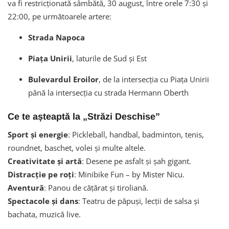
va fi restricționată sâmbătă, 30 august, între orele 7:30 și
22:00, pe următoarele artere:
Strada Napoca
Piața Unirii
, laturile de Sud și Est
Bulevardul Eroilor
, de la intersecția cu Piața Unirii
până la intersecția cu strada Hermann Oberth
Ce te așteaptă la „Străzi Deschise”
Sport și energie
: Pickleball, handbal, badminton, tenis,
roundnet, baschet, volei și multe altele.
Creativitate și artă
: Desene pe asfalt și șah gigant.
Distracție pe roți
: Minibike Fun – by Mister Nicu.
Aventură
: Panou de cățărat și tiroliană.
Spectacole și dans
: Teatru de păpuși, lecții de salsa și
bachata, muzică live.