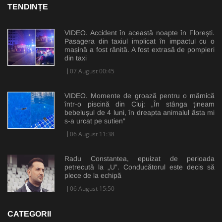
TENDINȚE
VIDEO. Accident în această noapte în Florești.
Pasagera din taxiul implicat în impactul cu o
mașină a fost rănită. A fost extrasă de pompieri
din taxi
07 August 00:45
VIDEO. Momente de groază pentru o mămică
într-o piscină din Cluj: „În stânga țineam
bebelușul de 4 luni, în dreapta animalul ăsta mi
s-a urcat pe sutien”
06 August 11:38
Radu Constantea, epuizat de perioada
petrecută la „U”. Conducătorul este decis să
plece de la echipă
06 August 15:50
CATEGORII