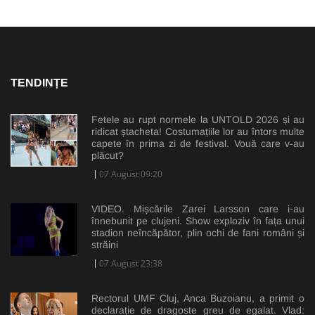
TENDINȚE
Fetele au rupt normele la UNTOLD 2026 și au
ridicat ștacheta! Costumațiile lor au întors multe
capete în prima zi de festival. Vouă care v-au
plăcut?
07 August 09:20
VIDEO. Mișcările Zarei Larsson care i-au
înnebunit pe clujeni. Show exploziv în fața unui
stadion neîncăpător, plin ochi de fani români și
străini
07 August 23:38
Rectorul UMF Cluj, Anca Buzoianu, a primit o
declarație de dragoste greu de egalat. Vlad: