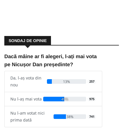
SONDAJ DE OPINIE
Dacă mâine ar fi alegeri, l-ați mai vota
pe Nicușor Dan președinte?
Da, l-aș vota din
13%
257
nou
Nu l-aș mai vota
49%
975
Nu l-am votat nici
38%
741
prima dată