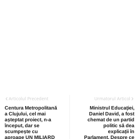
Articolul Precedent
Urmatorul Articol
Centura Metropolitană
Ministrul Educaţiei,
a Clujului, cel mai
Daniel David, a fost
așteptat proiect, n-a
chemat de un partid
început, dar se
politic să dea
scumpește cu
explicații în
aproape UN MILIARD
Parlament. Despre ce