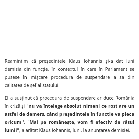
Reamintim că președintele Klaus Iohannis şi-a dat luni
demisia din funcţie, în contextul în care în Parlament se
pusese în mişcare procedura de suspendare a sa din
calitatea de şef al statului.
El a susţinut că procedura de suspendare ar duce România
în criză şi '
'nu va înţelege absolut nimeni ce rost are un
astfel de demers, când preşedintele în funcţie va pleca
oricum''
. ''
Mai pe româneşte, vom fi efectiv de râsul
lumii"
, a arătat Klaus Iohannis, luni, la anunţarea demisiei.