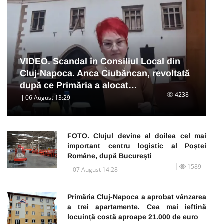
VIDEO. Scandal în Consiliul Local din
Cluj-Napoca. Anca Ciubăncan, revoltată
după ce Primăria a alocat…
4238
06 August 13:29
FOTO. Clujul devine al doilea cel mai
important centru logistic al Poștei
Române, după București
1589
07 August 14:28
Primăria Cluj-Napoca a aprobat vânzarea
a trei apartamente. Cea mai ieftină
locuință costă aproape 21.000 de euro