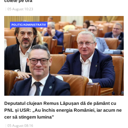
colete pe oră
05 August 10:23
POLITIC/ADMINISTRATIV
Deputatul clujean Remus Lăpușan dă de pământ cu
PNL și USR: „Au închis energia României, iar acum ne
cer să stingem lumina”
05 August 08:16