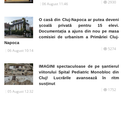
2930
06 August 11:46
O casă din Cluj-Napoca ar putea deveni
școală privată pentru 15 elevi.
Documentația a ajuns din nou pe masa
comisiei de urbanism a Primăriei Cluj-
Napoca
5274
06 August 10:14
IMAGINI spectaculoase de pe șantierul
viitorului Spital Pediatric Monobloc din
Cluj! Lucrările avansează în ritm
susținut
1752
05 August 12:32