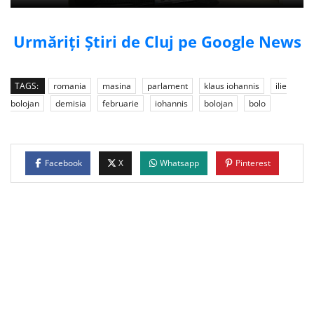
Urmăriți Știri de Cluj pe Google News
TAGS:
romania
masina
parlament
klaus iohannis
ilie
bolojan
demisia
februarie
iohannis
bolojan
bolo
Facebook
X
Whatsapp
Pinterest