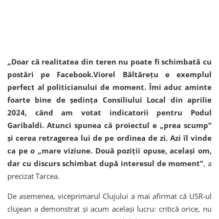
„Doar că realitatea din teren nu poate fi schimbată cu
postări pe Facebook.Viorel Băltărețu e exemplul
perfect al politicianului de moment. Îmi aduc aminte
foarte bine de ședința Consiliului Local din aprilie
2024, când am votat indicatorii pentru Podul
Garibaldi. Atunci spunea că proiectul e „prea scump”
și cerea retragerea lui de pe ordinea de zi. Azi îl vinde
ca pe o „mare viziune. Două poziții opuse, același om,
dar cu discurs schimbat după interesul de moment”
, a
precizat Tarcea.
De asemenea, viceprimarul Clujului a mai afirmat că USR-ul
clujean a demonstrat și acum același lucru: critică orice, nu