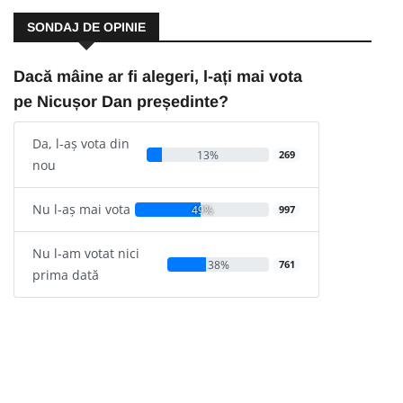
SONDAJ DE OPINIE
Dacă mâine ar fi alegeri, l-ați mai vota
pe Nicușor Dan președinte?
Da, l-aș vota din
13%
269
nou
Nu l-aș mai vota
49%
997
Nu l-am votat nici
38%
761
prima dată