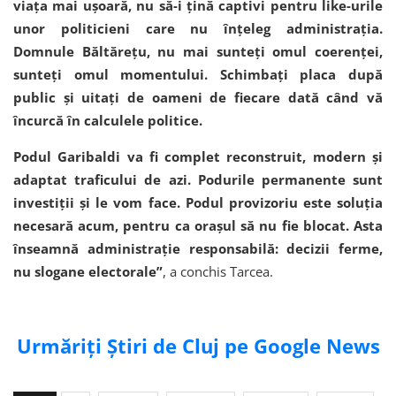
viața mai ușoară, nu să-i țină captivi pentru like-urile
unor politicieni care nu înțeleg administrația.
Domnule Băltărețu, nu mai sunteți omul coerenței,
sunteți omul momentului. Schimbați placa după
public și uitați de oameni de fiecare dată când vă
încurcă în calculele politice.
Podul Garibaldi va fi complet reconstruit, modern și
adaptat traficului de azi. Podurile permanente sunt
investiții și le vom face. Podul provizoriu este soluția
necesară acum, pentru ca orașul să nu fie blocat. Asta
înseamnă administrație responsabilă: decizii ferme,
nu slogane electorale”
, a conchis Tarcea.
Urmăriți Știri de Cluj pe Google News