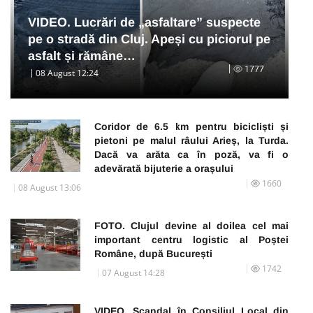
VIDEO. Lucrări de „asfaltare” suspecte
pe o stradă din Cluj. Apeși cu piciorul pe
asfalt și rămâne…
1777
08 August 12:24
Coridor de 6.5 km pentru bicicliști și
pietoni pe malul râului Arieș, la Turda.
Dacă va arăta ca în poză, va fi o
adevărată bijuterie a orașului
1660
08 August 13:06
FOTO. Clujul devine al doilea cel mai
important centru logistic al Poștei
Române, după București
1742
07 August 14:28
VIDEO. Scandal în Consiliul Local din