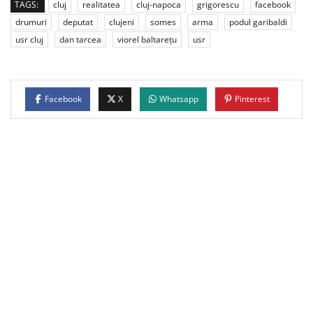
TAGS:
cluj
realitatea
cluj-napoca
grigorescu
facebook
drumuri
deputat
clujeni
somes
arma
podul garibaldi
usr cluj
dan tarcea
viorel baltarețu
usr
Facebook
X
Whatsapp
Pinterest