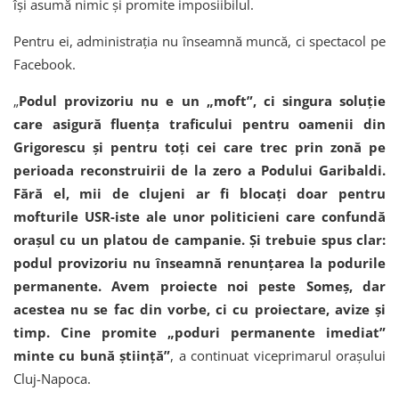
își asumă nimic și promite imposiibilul.
Pentru ei, administrația nu înseamnă muncă, ci spectacol pe
Facebook.
„
Podul provizoriu nu e un „moft”, ci singura soluție
care asigură fluența traficului pentru oamenii din
Grigorescu și pentru toți cei care trec prin zonă pe
perioada reconstruirii de la zero a Podului Garibaldi.
Fără el, mii de clujeni ar fi blocați doar pentru
mofturile USR-iste ale unor politicieni care confundă
orașul cu un platou de campanie. Și trebuie spus clar:
podul provizoriu nu înseamnă renunțarea la podurile
permanente. Avem proiecte noi peste Someș, dar
acestea nu se fac din vorbe, ci cu proiectare, avize și
timp. Cine promite „poduri permanente imediat”
minte cu bună știință”
, a continuat viceprimarul orașului
Cluj-Napoca.