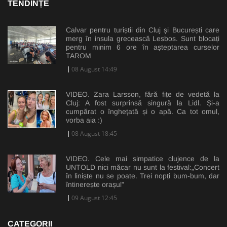
TENDINȚE
Calvar pentru turiștii din Cluj și București care
merg în insula grecească Lesbos. Sunt blocați
pentru minim 6 ore în așteptarea curselor
TAROM
08 August 14:49
VIDEO. Zara Larsson, fără fițe de vedetă la
Cluj: A fost surprinsă singură la Lidl. Și-a
cumpărat o înghețată și o apă. Ca tot omul,
vorba aia :)
08 August 18:45
VIDEO. Cele mai simpatice clujence de la
UNTOLD nici măcar nu sunt la festival:„Concert
în liniște nu se poate. Trei nopți bum-bum, dar
întinerește orașul”
09 August 12:45
CATEGORII