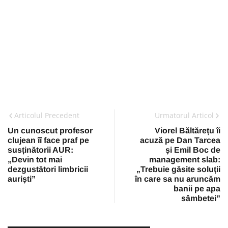
Articolul Precedent
Urmatorul Articol
Un cunoscut profesor
Viorel Băltărețu îi
clujean îî face praf pe
acuză pe Dan Tarcea
susținătorii AUR:
și Emil Boc de
„Devin tot mai
management slab:
dezgustători limbricii
„Trebuie găsite soluții
auriști”
în care sa nu aruncăm
banii pe apa
sâmbetei”