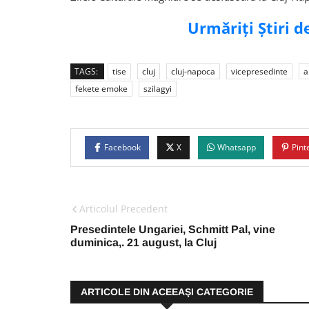
Urmăriți Știri 
TAGS:
tise
cluj
cluj-napoca
vicepresedinte
a
fekete emoke
szilagyi
Facebook
X
Whatsapp
Pint
Articolul Precedent
Presedintele Ungariei, Schmitt Pal, vine
duminica,. 21 august, la Cluj
ARTICOLE DIN ACEEAŞI CATEGORIE