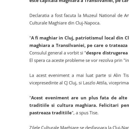
este capitala maghiara a Transilvaniei, pe car
Declaratia a fost facuta la Muzeul National de Art
Culturale Maghiare din Cluj-Napoca.
"
A fi maghiar in Cluj, patriotismul local din C
maghiara a Transilvaniei, pe care o trateaza 
Consulul general a vorbit si "
despre distrugerea 
El spera ca aceste probleme se vor rezolva prin "i
La acest eveniment a mai luat parte si Alin Tis
vicepresedinte al CJ Cluj, si Laszlo Attila, vicepri
"
Acest eveniment are un plus fata de alte 
traditiile si cultura maghiara. Felicitari p
pastreaza traditiile
", a spus Tise.
Zilele Culturale Maghiare se desfasoara la Cluj-Na