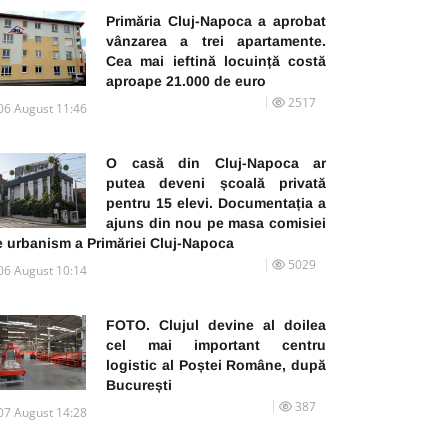
Primăria Cluj-Napoca a aprobat
vânzarea a trei apartamente.
Cea mai ieftină locuință costă
aproape 21.000 de euro
2517
06 August 11:46
O casă din Cluj-Napoca ar
putea deveni școală privată
pentru 15 elevi. Documentația a
ajuns din nou pe masa comisiei
e urbanism a Primăriei Cluj-Napoca
5029
06 August 10:14
FOTO. Clujul devine al doilea
cel mai important centru
logistic al Poștei Române, după
București
387
07 August 14:28