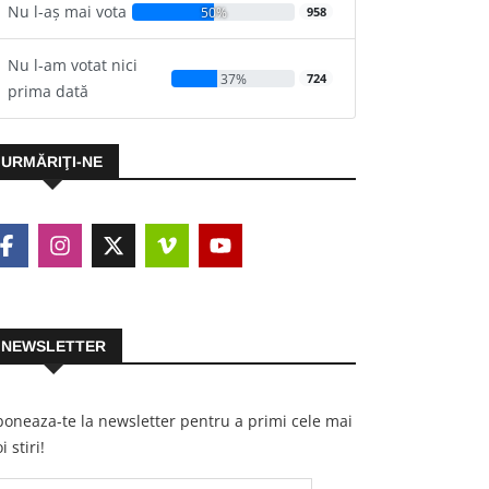
Nu l-aș mai vota
50%
958
Nu l-am votat nici
37%
724
prima dată
URMĂRIŢI-NE
NEWSLETTER
oneaza-te la newsletter pentru a primi cele mai
i stiri!