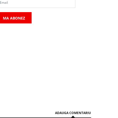
POLITIC/ADMINISTRATIV
POLITIC/ADMINISTRATIV
MA ABONEZ
 casă din Cluj-Napoca ar
IMAGINI spectaculoase de
utea deveni școală privată
șantierul viitorului Spital
entru 15 elevi. Documentația
Pediatric Monobloc din Clu
 ajuns din nou pe masa
Lucrările avansează în rit
omisiei de urbanism a
susținut
rimăriei Cluj-Napoca
05 August 12:32
06 August 10:14
ADAUGA COMENTARIU