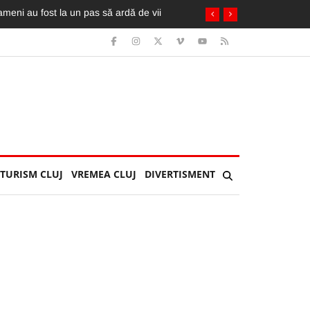
oameni au fost la un pas să ardă de vii
TURISM CLUJ
VREMEA CLUJ
DIVERTISMENT