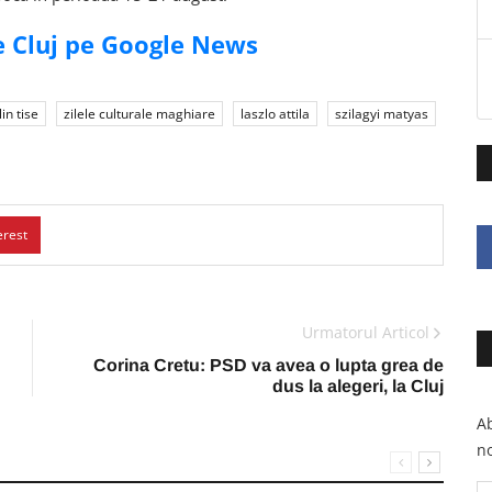
de Cluj pe Google News
lin tise
zilele culturale maghiare
laszlo attila
szilagyi matyas
erest
Urmatorul Articol
Corina Cretu: PSD va avea o lupta grea de
dus la alegeri, la Cluj
Ab
no