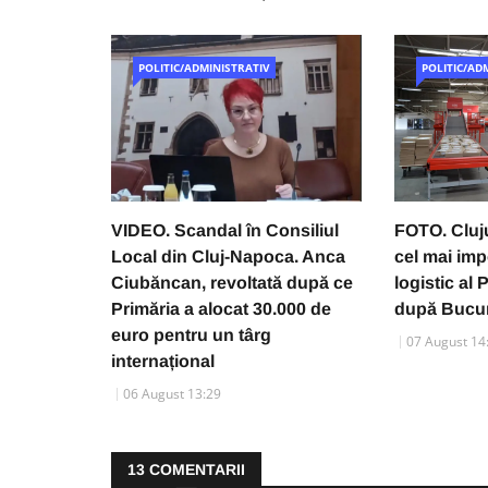
POLITIC/ADMINISTRATIV
POLITIC/AD
VIDEO. Scandal în Consiliul
FOTO. Cluju
Local din Cluj-Napoca. Anca
cel mai imp
Ciubăncan, revoltată după ce
logistic al
Primăria a alocat 30.000 de
după Bucur
euro pentru un târg
07 August 14
internațional
06 August 13:29
13
COMENTARII