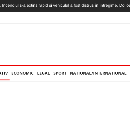
 Incendiul s-a extins rapid și vehiculul a fost distrus în întregime. Doi 
ATIV
ECONOMIC
LEGAL
SPORT
NATIONAL/INTERNATIONAL