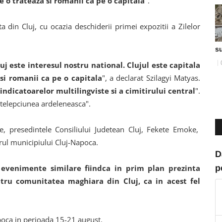
e o trateaza si romanii ca pe o capitala
".
a din Cluj, cu ocazia deschiderii primei expozitii a Zilelor
s
luj este interesul nostru national. Clujul este capitala
si romanii ca pe o capitala
", a declarat Szilagyi Matyas.
indicatoarelor multilingviste si a cimitirului central
".
ntelepciunea ardeleneasca".
e, presedintele Consiliului Judetean Cluj, Fekete Emoke,
marul municipiului Cluj-Napoca.
D
p
evenimente similare fiindca in prim plan prezinta
entru comunitatea maghiara din Cluj, ca in acest fel
poca in perioada 15-21 august.