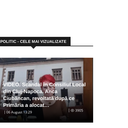
POLITIC - CELE MAI VIZUALIZATE
VIDEO. Scandal în Consiliul Local
din Cluj-Napoca. Anca
Ciubăncan, revoltată după ce
Primăria a alocat…
3905
06 August 13:29