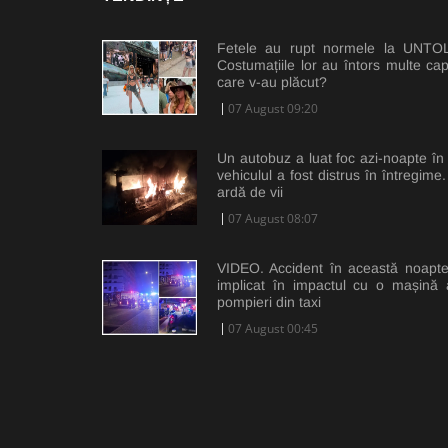
Fetele au rupt normele la UNTOLD
Costumațiile lor au întors multe cap
care v-au plăcut?
07 August 09:20
Un autobuz a luat foc azi-noapte în C
vehiculul a fost distrus în întregim
ardă de vii
07 August 08:07
VIDEO. Accident în această noapte 
implicat în impactul cu o mașină a
pompieri din taxi
07 August 00:45