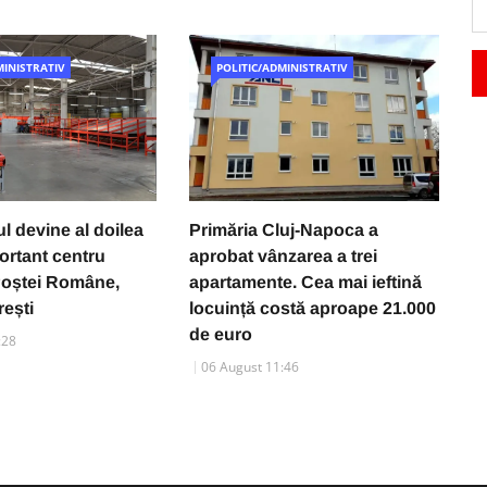
MINISTRATIV
POLITIC/ADMINISTRATIV
l devine al doilea
Primăria Cluj-Napoca a
O
ortant centru
aprobat vânzarea a trei
p
 Poștei Române,
apartamente. Cea mai ieftină
p
ești
locuință costă aproape 21.000
a
de euro
c
:28
P
06 August 11:46