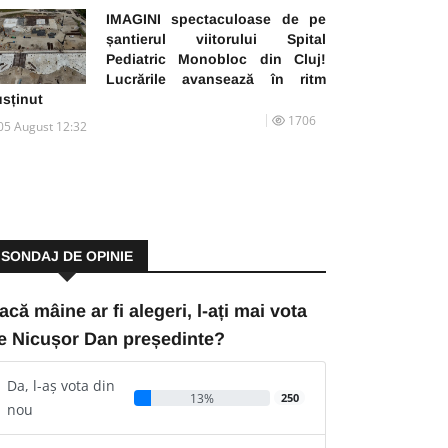
IMAGINI spectaculoase de pe
șantierul viitorului Spital
Pediatric Monobloc din Cluj!
Lucrările avansează în ritm
usținut
1706
05 August 12:32
SONDAJ DE OPINIE
acă mâine ar fi alegeri, l-ați mai vota
e Nicușor Dan președinte?
Da, l-aș vota din
13%
250
nou