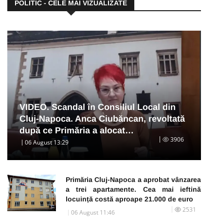
POLITIC - CELE MAI VIZUALIZATE
VIDEO. Scandal în Consiliul Local din
Cluj-Napoca. Anca Ciubăncan, revoltată
după ce Primăria a alocat…
3906
06 August 13:29
Primăria Cluj-Napoca a aprobat vânzarea
a trei apartamente. Cea mai ieftină
locuință costă aproape 21.000 de euro
2531
06 August 11:46