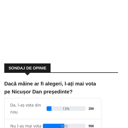
SONDAJ DE OPINIE
Dacă mâine ar fi alegeri, l-ați mai vota
pe Nicușor Dan președinte?
Da, l-aș vota din
13%
250
nou
Nu l-aș mai vota
50%
958