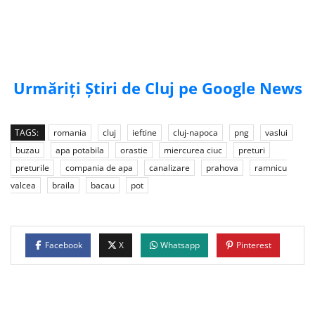
Urmăriți Știri de Cluj pe Google News
TAGS:
romania
cluj
ieftine
cluj-napoca
png
vaslui
buzau
apa potabila
orastie
miercurea ciuc
preturi
preturile
compania de apa
canalizare
prahova
ramnicu
valcea
braila
bacau
pot
Facebook
X
Whatsapp
Pinterest