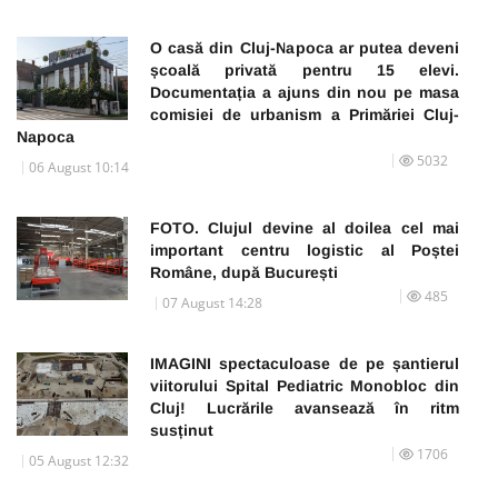
O casă din Cluj-Napoca ar putea deveni
școală privată pentru 15 elevi.
Documentația a ajuns din nou pe masa
comisiei de urbanism a Primăriei Cluj-
Napoca
5032
06 August 10:14
FOTO. Clujul devine al doilea cel mai
important centru logistic al Poștei
Române, după București
485
07 August 14:28
IMAGINI spectaculoase de pe șantierul
viitorului Spital Pediatric Monobloc din
Cluj! Lucrările avansează în ritm
susținut
1706
05 August 12:32