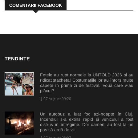
COMENTARII FACEBOOK
TENDINȚE
Fetele au rupt normele la UNTOLD 2026 și au
ridicat ștacheta! Costumațiile lor au întors multe
capete în prima zi de festival. Vouă care v-au
plăcut?
07 August 09:20
Un autobuz a luat foc azi-noapte în Cluj.
Incendiul s-a extins rapid și vehiculul a fost
distrus în întregime. Doi oameni au fost la un
pas să ardă de vii
07 August 08:07