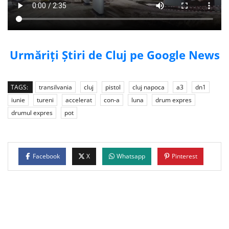
Urmăriți Știri de Cluj pe Google News
TAGS:
transilvania
cluj
pistol
cluj napoca
a3
dn1
iunie
tureni
accelerat
con-a
luna
drum expres
drumul expres
pot
Facebook
X
Whatsapp
Pinterest