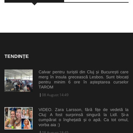
TENDINȚE
Calvar pentru turiștii din Cluj și București care
merg în insula grecească Lesbos. Sunt blocați
pentru minim 6 ore în așteptarea curselor
TAROM
08 August 14:49
VIDEO. Zara Larsson, fără fițe de vedetă la
Cluj: A fost surprinsă singură la Lidl. Și-a
cumpărat o înghețată și o apă. Ca tot omul,
vorba aia :)
08 August 18:45