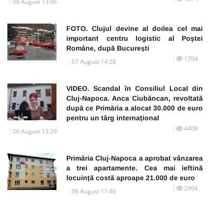
08 August 13:06
FOTO. Clujul devine al doilea cel mai
important centru logistic al Poștei
Române, după București
1704
07 August 14:28
VIDEO. Scandal în Consiliul Local din
Cluj-Napoca. Anca Ciubăncan, revoltată
după ce Primăria a alocat 30.000 de euro
pentru un târg internațional
4408
06 August 13:29
Primăria Cluj-Napoca a aprobat vânzarea
a trei apartamente. Cea mai ieftină
locuință costă aproape 21.000 de euro
2994
06 August 11:46