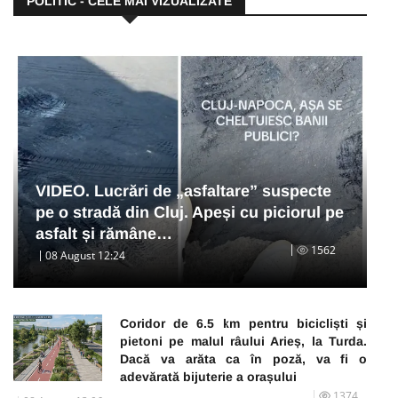
POLITIC - CELE MAI VIZUALIZATE
VIDEO. Lucrări de „asfaltare” suspecte
pe o stradă din Cluj. Apeși cu piciorul pe
asfalt și rămâne…
1562
08 August 12:24
Coridor de 6.5 km pentru bicicliști și
pietoni pe malul râului Arieș, la Turda.
Dacă va arăta ca în poză, va fi o
adevărată bijuterie a orașului
1374