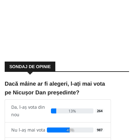
SONDAJ DE OPINIE
Dacă mâine ar fi alegeri, l-ați mai vota
pe Nicușor Dan președinte?
Da, l-aș vota din
13%
264
nou
Nu l-aș mai vota
49%
987