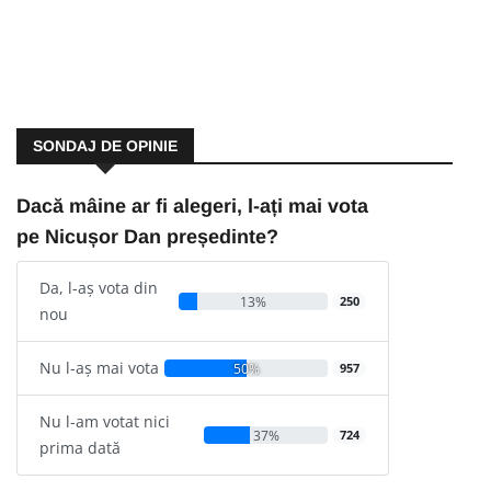
SONDAJ DE OPINIE
Dacă mâine ar fi alegeri, l-ați mai vota
pe Nicușor Dan președinte?
Da, l-aș vota din
13%
250
nou
Nu l-aș mai vota
50%
957
Nu l-am votat nici
37%
724
prima dată