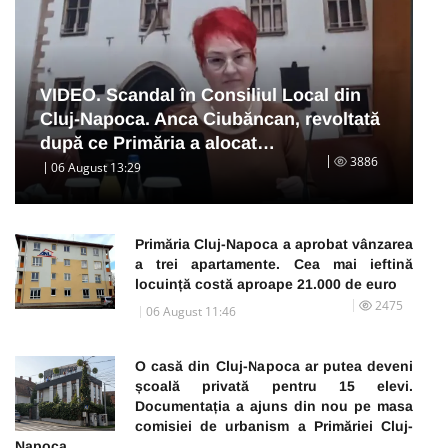
VIDEO. Scandal în Consiliul Local din
Cluj-Napoca. Anca Ciubăncan, revoltată
după ce Primăria a alocat…
3886
06 August 13:29
Primăria Cluj-Napoca a aprobat vânzarea
a trei apartamente. Cea mai ieftină
locuință costă aproape 21.000 de euro
2475
06 August 11:46
O casă din Cluj-Napoca ar putea deveni
școală privată pentru 15 elevi.
Documentația a ajuns din nou pe masa
comisiei de urbanism a Primăriei Cluj-
Napoca