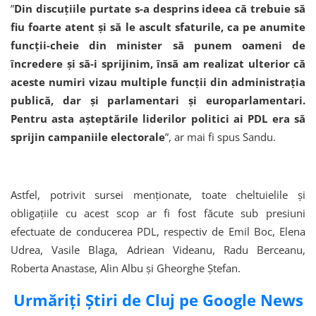
”
Din discuţiile purtate s-a desprins ideea că trebuie să
fiu foarte atent şi să le ascult sfaturile, ca pe anumite
funcţii-cheie din minister să punem oameni de
încredere şi să-i sprijinim, însă am realizat ulterior că
aceste numiri vizau multiple funcţii din administraţia
publică, dar şi parlamentari şi europarlamentari.
Pentru asta aşteptările liderilor politici ai PDL era să
sprijin campaniile electorale
”, ar mai fi spus Sandu.
Astfel, potrivit sursei menţionate, toate cheltuielile şi
obligaţiile cu acest scop ar fi fost făcute sub presiuni
efectuate de conducerea PDL, respectiv de Emil Boc, Elena
Udrea, Vasile Blaga, Adriean Videanu, Radu Berceanu,
Roberta Anastase, Alin Albu şi Gheorghe Ştefan.
Urmăriți Știri de Cluj pe Google News