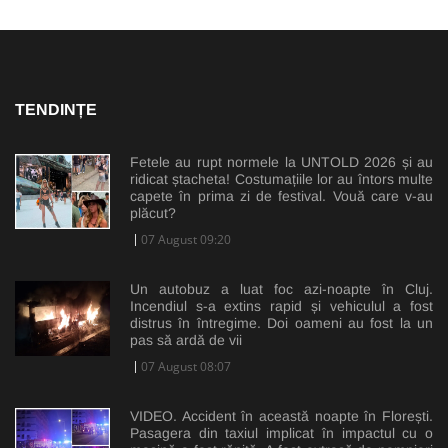
TENDINȚE
Fetele au rupt normele la UNTOLD 2026 și au
ridicat ștacheta! Costumațiile lor au întors multe
capete în prima zi de festival. Vouă care v-au
plăcut?
07 August 09:20
Un autobuz a luat foc azi-noapte în Cluj.
Incendiul s-a extins rapid și vehiculul a fost
distrus în întregime. Doi oameni au fost la un
pas să ardă de vii
07 August 08:07
VIDEO. Accident în această noapte în Florești.
Pasagera din taxiul implicat în impactul cu o