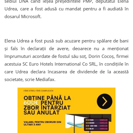
sediul DNA când ieșea preşedintele PMP, deputatul Elena
Udrea, care a fost adusă cu mandat pentru a fi audiată în
dosarul Microsoft.
Elena Udrea a fost pusă sub acuzare pentru spălare de bani
şi fals în declaraţii de avere, deoarece nu a menţionat
împrumuturi acordate de fostul său soţ, Dorin Cocoş, firmei
acestuia SC Euro Hotels International Co SRL, în condiţiile în
care Udrea declara încasarea de dividende de la această
societate, scrie Mediafax.