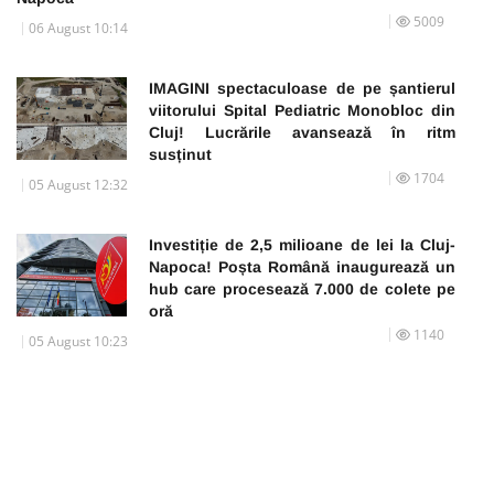
5009
06 August 10:14
IMAGINI spectaculoase de pe șantierul
viitorului Spital Pediatric Monobloc din
Cluj! Lucrările avansează în ritm
susținut
1704
05 August 12:32
Investiție de 2,5 milioane de lei la Cluj-
Napoca! Poșta Română inaugurează un
hub care procesează 7.000 de colete pe
oră
1140
05 August 10:23