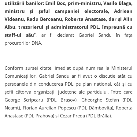
utilizării banilor: Emil Boc, prim-ministru, Vasile Blaga,
ministru şi şeful campaniei electorale, Adriean
Videanu, Radu Berceanu, Roberta Anastase, dar şi Alin
Albu, trezorierul şi administratorul PDL, împreună cu
staff-ul său
”, ar fi declarat Gabriel Sandu în faţa
procurorilor DNA.
Conform sursei citate, imediat după numirea la Ministerul
Comunicaţiilor, Gabriel Sandu ar fi avut o discuţie atât cu
persoanele din conducerea PDL pe plan naţional, cât şi cu
şefii câtorva organizaţii judeţene ale partidului, între care
George Scripcaru (PDL Braşov), Gheorghe Ştefan (PDL
Neamţ), Florian Aurelian Popescu (PDL Dâmboviţa), Roberta
Anastase (PDL Prahova) şi Cezar Preda (PDL Brăila).