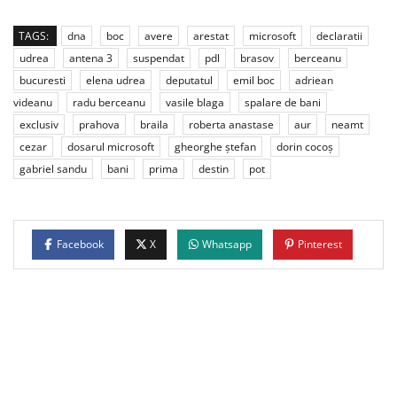
TAGS:
dna
boc
avere
arestat
microsoft
declaratii
udrea
antena 3
suspendat
pdl
brasov
berceanu
bucuresti
elena udrea
deputatul
emil boc
adriean
videanu
radu berceanu
vasile blaga
spalare de bani
exclusiv
prahova
braila
roberta anastase
aur
neamt
cezar
dosarul microsoft
gheorghe ştefan
dorin cocoș
gabriel sandu
bani
prima
destin
pot
Facebook
X
Whatsapp
Pinterest