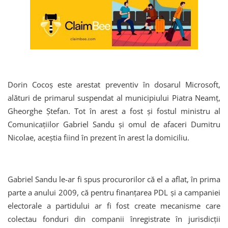
Dorin Cocoş este arestat preventiv în dosarul Microsoft,
alături de primarul suspendat al municipiului Piatra Neamţ,
Gheorghe Ştefan. Tot în arest a fost și fostul ministru al
Comunicaţiilor Gabriel Sandu şi omul de afaceri Dumitru
Nicolae, aceştia fiind în prezent în arest la domiciliu.
Gabriel Sandu le-ar fi spus procurorilor că el a aflat, în prima
parte a anului 2009, că pentru finanţarea PDL şi a campaniei
electorale a partidului ar fi fost create mecanisme care
colectau fonduri din companii înregistrate în jurisdicţii