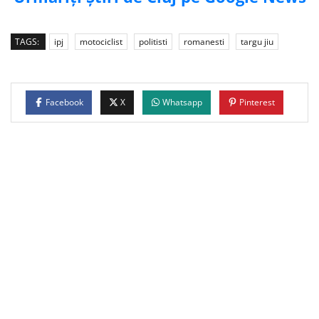
TAGS:
ipj
motociclist
politisti
romanesti
targu jiu
Facebook
X
Whatsapp
Pinterest