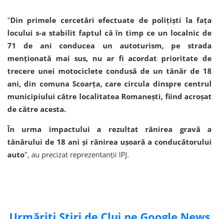
"
Din primele cercetări efectuate de poliţişti la faţa
locului s-a stabilit faptul că în timp ce un localnic de
71 de ani conducea un autoturism, pe strada
menţionată mai sus, nu ar fi acordat prioritate de
trecere unei motociclete condusă de un tânăr de 18
ani, din comuna Scoarţa, care circula dinspre centrul
municipiului către localitatea Romaneşti, fiind acroşat
de către acesta.
În urma impactului a rezultat rănirea gravă a
tânărului de 18 ani şi rănirea uşoară a conducătorului
auto
", au precizat reprezentanţii IPJ.
Urmăriți Știri de Cluj pe Google News