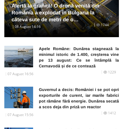
Alertă la graniță! O dronă venită din
România a explodat în Bulgaria la
câteva sute de metri de o…
1744
08 August 14:16
Apele Române: Dunărea stagnează la
minimul istoric de 1.400, creșterea vine
pe 13 august: Ce se întâmplă la
Cernavodă și de ce contează
1229
07 August 16:56
Guvernul a decis: României i se pot opri
exporturile de curent, iar marile fabrici
pot rămâne fără energie. Dunărea secată
a scos deja din priză un reactor
1412
07 August 15:56