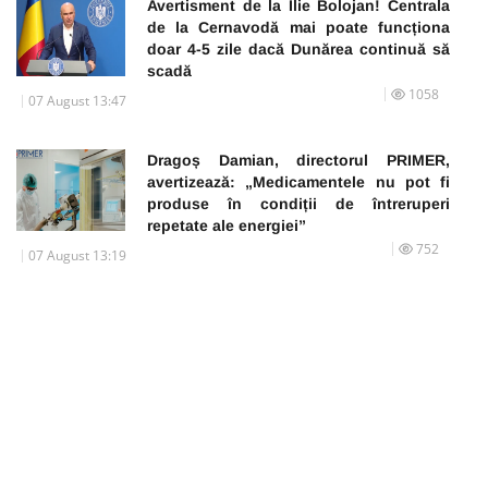
Avertisment de la Ilie Bolojan! Centrala
de la Cernavodă mai poate funcționa
doar 4-5 zile dacă Dunărea continuă să
scadă
1058
07 August 13:47
Dragoș Damian, directorul PRIMER,
avertizează: „Medicamentele nu pot fi
produse în condiții de întreruperi
repetate ale energiei”
752
07 August 13:19