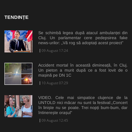
TENDINȚE
Se schimbă legea după atacul ambulanței din
Cluj. Un parlamentar cere pedepsirea fake
news-urilor: „Vă rog să adoptați acest proiect”
09 August 17:24
Accident mortal în această dimineață, în Cluj.
Un pieton a murit după ce a fost lovit de o
mașină pe DN 1C
10 August 07:29
VIDEO. Cele mai simpatice clujence de la
UNTOLD nici măcar nu sunt la festival:„Concert
în liniște nu se poate. Trei nopți bum-bum, dar
întinerește orașul”
09 August 12:45