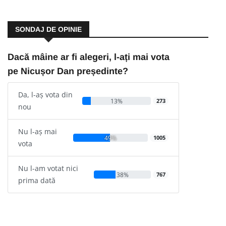
SONDAJ DE OPINIE
Dacă mâine ar fi alegeri, l-ați mai vota
pe Nicușor Dan președinte?
Da, l-aș vota din
13%
273
nou
Nu l-aș mai
49%
1005
vota
Nu l-am votat nici
38%
767
prima dată