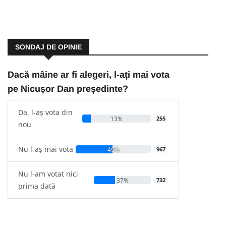
SONDAJ DE OPINIE
Dacă mâine ar fi alegeri, l-ați mai vota
pe Nicușor Dan președinte?
Da, l-aș vota din
13%
255
nou
Nu l-aș mai vota
49%
967
Nu l-am votat nici
37%
732
prima dată