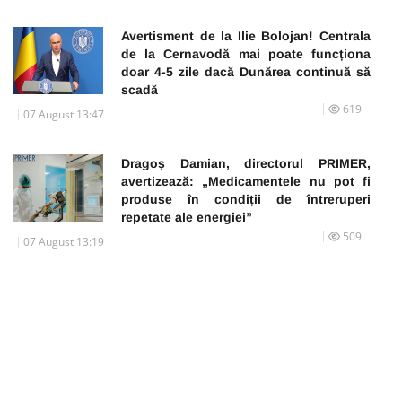
Avertisment de la Ilie Bolojan! Centrala
de la Cernavodă mai poate funcționa
doar 4-5 zile dacă Dunărea continuă să
scadă
619
07 August 13:47
Dragoș Damian, directorul PRIMER,
avertizează: „Medicamentele nu pot fi
produse în condiții de întreruperi
repetate ale energiei”
509
07 August 13:19