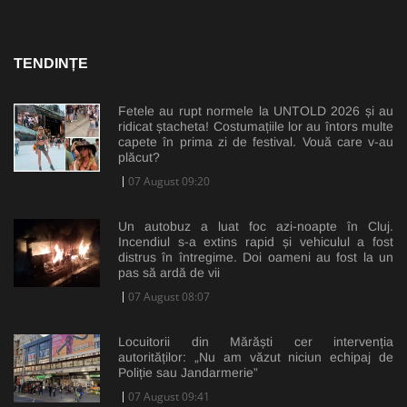
TENDINȚE
Fetele au rupt normele la UNTOLD 2026 și au
ridicat ștacheta! Costumațiile lor au întors multe
capete în prima zi de festival. Vouă care v-au
plăcut?
07 August 09:20
Un autobuz a luat foc azi-noapte în Cluj.
Incendiul s-a extins rapid și vehiculul a fost
distrus în întregime. Doi oameni au fost la un
pas să ardă de vii
07 August 08:07
Locuitorii din Mărăști cer intervenția
autorităților: „Nu am văzut niciun echipaj de
Poliție sau Jandarmerie”
07 August 09:41