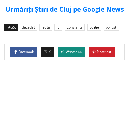
Urmăriți Știri de Cluj pe Google News
TAGS:
decedat
fetita
ipj
constanta
politie
politisti
Facebook
X
Whatsapp
Pinterest