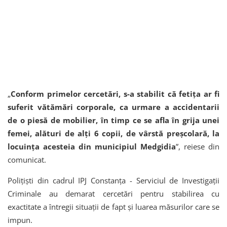
„
Conform primelor cercetări, s-a stabilit că fetița ar fi
suferit vătămări corporale, ca urmare a accidentarii
de o piesă de mobilier, în timp ce se afla în grija unei
femei, alături de alți 6 copii, de vârstă preșcolară, la
locuința acesteia din municipiul Medgidia
”, reiese din
comunicat.
Polițiști din cadrul IPJ Constanța - Serviciul de Investigații
Criminale au demarat cercetări pentru stabilirea cu
exactitate a întregii situații de fapt și luarea măsurilor care se
impun.