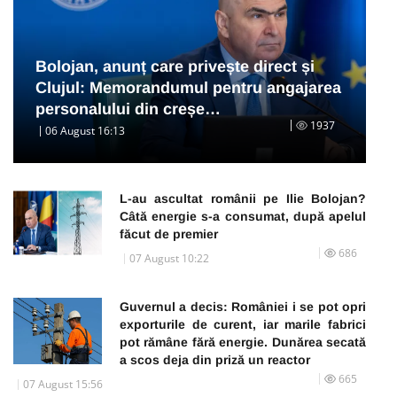
Bolojan, anunț care privește direct și
Clujul: Memorandumul pentru angajarea
personalului din creșe…
1937
06 August 16:13
L-au ascultat românii pe Ilie Bolojan?
Câtă energie s-a consumat, după apelul
făcut de premier
686
07 August 10:22
Guvernul a decis: României i se pot opri
exporturile de curent, iar marile fabrici
pot rămâne fără energie. Dunărea secată
a scos deja din priză un reactor
665
07 August 15:56