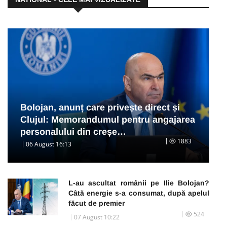
Bolojan, anunț care privește direct și
Clujul: Memorandumul pentru angajarea
personalului din creșe…
1883
06 August 16:13
L-au ascultat românii pe Ilie Bolojan?
Câtă energie s-a consumat, după apelul
făcut de premier
524
07 August 10:22