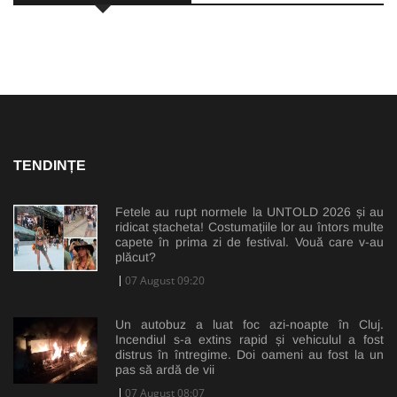
TENDINȚE
Fetele au rupt normele la UNTOLD 2026 și au
ridicat ștacheta! Costumațiile lor au întors multe
capete în prima zi de festival. Vouă care v-au
plăcut?
07 August 09:20
Un autobuz a luat foc azi-noapte în Cluj.
Incendiul s-a extins rapid și vehiculul a fost
distrus în întregime. Doi oameni au fost la un
pas să ardă de vii
07 August 08:07