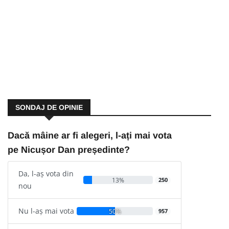
SONDAJ DE OPINIE
Dacă mâine ar fi alegeri, l-ați mai vota
pe Nicușor Dan președinte?
Da, l-aș vota din
13%
250
nou
Nu l-aș mai vota
50%
957