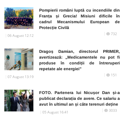
Pompierii români luptă cu incendiile din
Franța și Grecia! Misiuni dificile în
cadrul Mecanismului European de
Protecție Civilă
732
06 August 12:12
Dragoș Damian, directorul PRIMER,
avertizează: „Medicamentele nu pot fi
produse în condiții de întreruperi
repetate ale energiei”
151
07 August 13:19
FOTO. Partenera lui Nicușor Dan și-a
publicat declarația de avere. Ce salariu a
avut în ultimul an și câte terenuri deține
3033
05 August 16:41