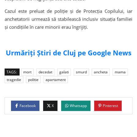
Cazul este preluat de poliție și de Protecția Copilului, iar
anchetatorii urmează să stabilească inclusiv situația familiei
și condițiile în care minorii erau îngrijiți.
Urmăriți Știri de Cluj pe Google News
TAGS:
mort
decedat
galati
smurd
ancheta
mama
tragedie
politie
apartament
Facebook
X
Whatsapp
Pinterest