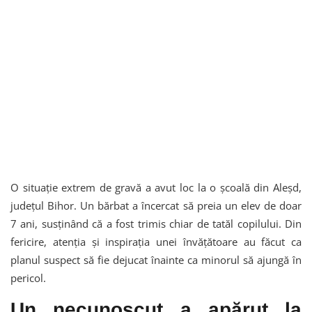
O situație extrem de gravă a avut loc la o școală din Aleșd,
județul Bihor. Un bărbat a încercat să preia un elev de doar
7 ani, susținând că a fost trimis chiar de tatăl copilului. Din
fericire, atenția și inspirația unei învățătoare au făcut ca
planul suspect să fie dejucat înainte ca minorul să ajungă în
pericol.
Un necunoscut a apărut la