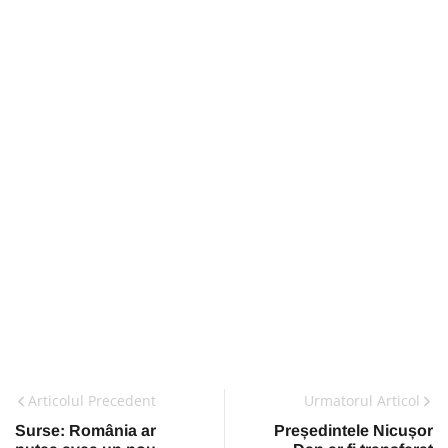
Articolul Precedent
Urmatorul Articol
Surse: România ar
Președintele Nicușor