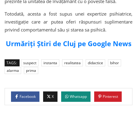
prezinte la unitatea de învățământ cu o poveste falsă.
Totodată, acesta a fost supus unei expertize psihiatrice,
investigație care ar putea oferi răspunsuri suplimentare
privind comportamentul său și starea sa psihică.
Urmăriți Știri de Cluj pe Google News
TAGS:
suspect
instanta
realitatea
didactice
bihor
alarma
prima
Facebook
X
Whatsapp
Pinterest