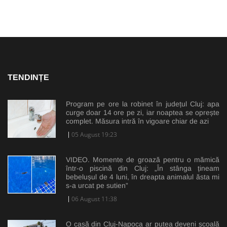
TENDINȚE
Program pe ore la robinet în județul Cluj: apa
curge doar 14 ore pe zi, iar noaptea se oprește
complet. Măsura intră în vigoare chiar de azi
05 August 19:23
VIDEO. Momente de groază pentru o mămică
într-o piscină din Cluj: „În stânga țineam
bebelușul de 4 luni, în dreapta animalul ăsta mi
s-a urcat pe sutien”
06 August 11:38
O casă din Cluj-Napoca ar putea deveni școală