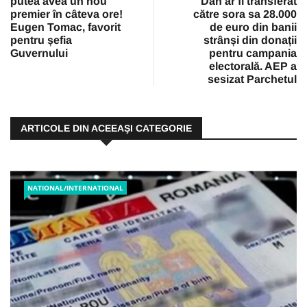
putea avea un nou
Dan ar fi transferat
premier în câteva ore!
către sora sa 28.000
Eugen Tomac, favorit
de euro din banii
pentru șefia
strânși din donații
Guvernului
pentru campania
electorală. AEP a
sesizat Parchetul
ARTICOLE DIN ACEEAŞI CATEGORIE
NATIONAL/INTERNATIONAL