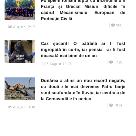
Pompierii români luptă cu incendiile din
Franța și Grecia! Misiuni dificile în
cadrul Mecanismului European de
Protecție Civilă
500
06 August 12:12
Caz șocant! O bătrână ar fi fost
îngropată în curte, iar pensia i-ar fi fost
încasată mai bine de un an
1738
05 August 13:26
Dunărea a atins un nou record negativ,
cu două zile mai devreme: Patru barje
sunt scufundate în fluviu, iar centrala de
la Cernavodă e în pericol
1014
05 August 13:38