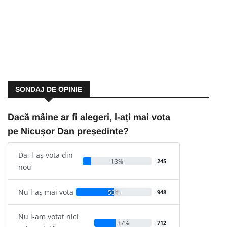
SONDAJ DE OPINIE
Dacă mâine ar fi alegeri, l-ați mai vota
pe Nicușor Dan președinte?
Da, l-aș vota din
13%
245
nou
Nu l-aș mai vota
50%
948
Nu l-am votat nici
37%
712