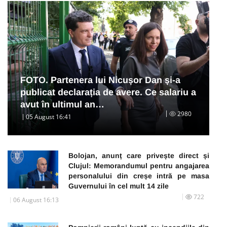
FOTO. Partenera lui Nicușor Dan și-a
publicat declarația de avere. Ce salariu a
avut în ultimul an…
2980
05 August 16:41
Bolojan, anunț care privește direct și
Clujul: Memorandumul pentru angajarea
personalului din creșe intră pe masa
Guvernului în cel mult 14 zile
722
06 August 16:13