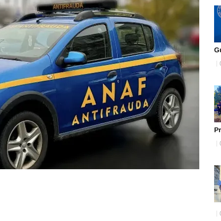
Gu
Pr