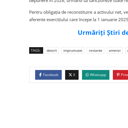
depunere în 2026, urmând să sancționeze toate rest
Pentru obligația de reconstituire a activului net, ve
aferente exercițiului care începe la 1 ianuarie 2025
Urmăriți Știri 
TAGS:
datorii
imprumutat
restante
amenzi
Facebook
X
Whatsapp
Pint