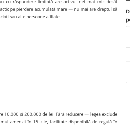
sau cu răspundere limitată are activul net mai mic decât
practic pe pierdere acumulată mare — nu mai are dreptul să
D
ciați sau alte persoane afiliate.
p
re 10.000 și 200.000 de lei. Fără reducere — legea exclude
imul amenzii în 15 zile, facilitate disponibilă de regulă în