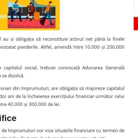
 au și obligația să reconstituie activul net până la finele
constatat pierderile. Altfel, amendă între 10.000 și 200.000
 capitalul social, trebuie convocată Adunarea Generală
 se dizolvă.
ționari din împrumuturi, are obligația să majoreze capitalul
oi ani de la încheierea exercițiului financiar următor celui
ntre 40.000 și 300.000 de lei.
fice
ile de împrumuturi vor viza situațiile financiare cu termen de