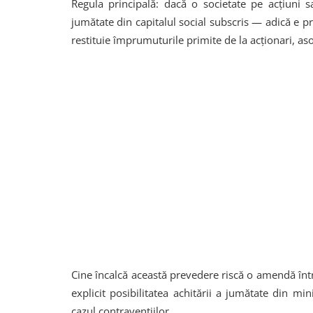
Regula principală: dacă o societate pe acțiuni 
jumătate din capitalul social subscris — adică e 
restituie împrumuturile primite de la acționari, aso
Cine încalcă această prevedere riscă o amendă înt
explicit posibilitatea achitării a jumătate din min
cazul contravențiilor.