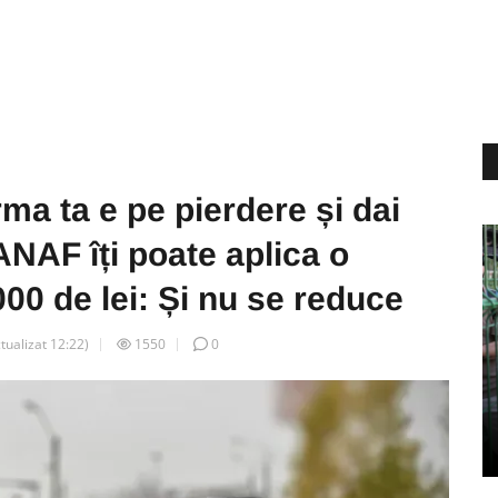
rma ta e pe pierdere și dai
 ANAF îți poate aplica o
00 de lei: Și nu se reduce
ctualizat
12:22
)
1550
0