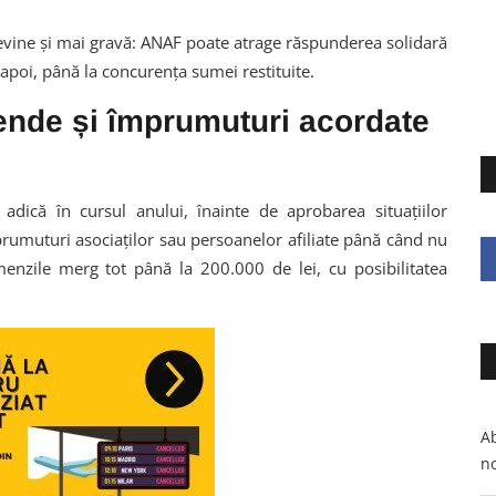
a devine și mai gravă: ANAF poate atrage răspunderea solidară
napoi, până la concurența sumei restituite.
dende și împrumuturi acordate
adică în cursul anului, înainte de aprobarea situațiilor
rumuturi asociaților sau persoanelor afiliate până când nu
menzile merg tot până la 200.000 de lei, cu posibilitatea
Ab
no