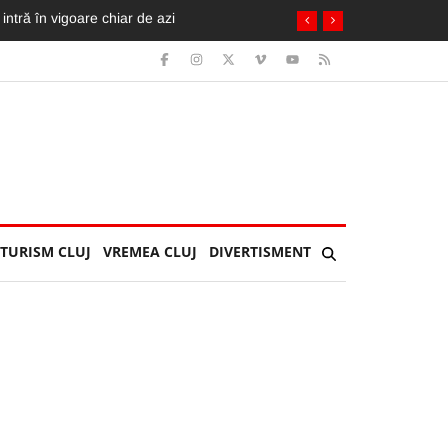
cicleta ia foc. Imagini greu de privit
TURISM CLUJ
VREMEA CLUJ
DIVERTISMENT