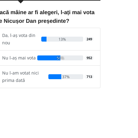
acă mâine ar fi alegeri, l-ați mai vota
e Nicușor Dan președinte?
Da, l-aș vota din
13%
249
nou
Nu l-aș mai vota
50%
952
Nu l-am votat nici
37%
713
prima dată