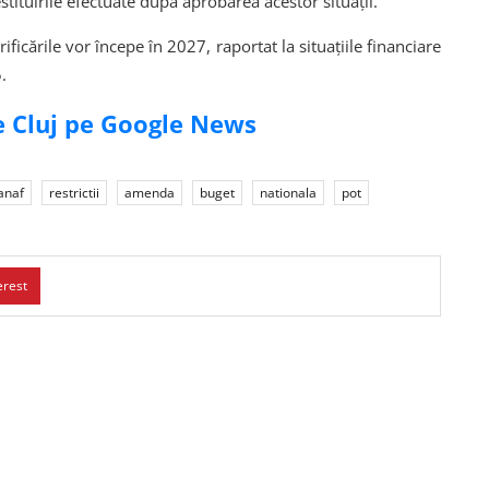
ituirile efectuate după aprobarea acestor situații.
rificările vor începe în 2027, raportat la situațiile financiare
.
de Cluj pe Google News
anaf
restrictii
amenda
buget
nationala
pot
erest