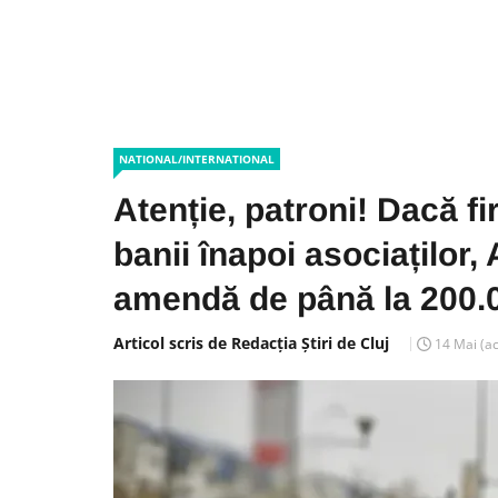
NATIONAL/INTERNATIONAL
Atenție, patroni! Dacă fi
banii înapoi asociaților,
amendă de până la 200.0
Articol scris de Redacția Știri de Cluj
14 Mai
(a