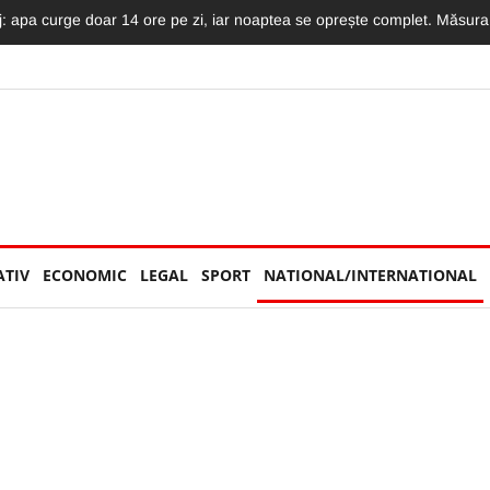
mat LIVE: Momentul în care motociclistul intră în plin într-un TIR și moto
ATIV
ECONOMIC
LEGAL
SPORT
NATIONAL/INTERNATIONAL