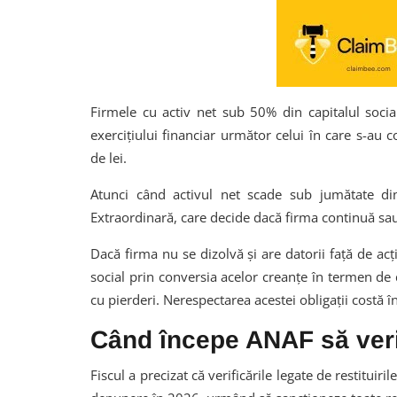
Firmele cu activ net sub 50% din capitalul social
exercițiului financiar următor celui în care s-au 
de lei.
Atunci când activul net scade sub jumătate din
Extraordinară, care decide dacă firma continuă sau
Dacă firma nu se dizolvă și are datorii față de ac
social prin conversia acelor creanțe în termen de d
cu pierderi. Nerespectarea acestei obligații costă î
Când începe ANAF să veri
Fiscul a precizat că verificările legate de restituir