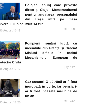
Bolojan, anunț care privește
direct și Clujul: Memorandumul
pentru angajarea personalului
din creșe intră pe masa
vernului în cel mult 14 zile
1008
06 August 16:13
Pompierii români luptă cu
incendiile din Franța și Grecia!
Misiuni dificile în cadrul
Mecanismului European de
otecție Civilă
537
06 August 12:12
Caz șocant! O bătrână ar fi fost
îngropată în curte, iar pensia i-
ar fi fost încasată mai bine de
un an
1742
05 August 13:26