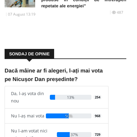
repetate ale energiei”
487
07 August 13:19
SONDAJ DE OPINIE
Dacă mâine ar fi alegeri, l-ați mai vota
pe Nicușor Dan președinte?
Da, l-aș vota din
13%
254
nou
Nu l-aș mai vota
50%
968
Nu l-am votat nici
37%
729