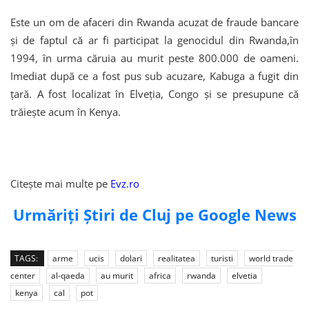
Este un om de afaceri din Rwanda acuzat de fraude bancare
și de faptul că ar fi participat la genocidul din Rwanda,în
1994, în urma căruia au murit peste 800.000 de oameni.
Imediat după ce a fost pus sub acuzare, Kabuga a fugit din
țară. A fost localizat în Elveția, Congo și se presupune că
trăiește acum în Kenya.
Citește mai multe pe
Evz.ro
Urmăriți Știri de Cluj pe Google News
TAGS:
arme
ucis
dolari
realitatea
turisti
world trade
center
al-qaeda
au murit
africa
rwanda
elvetia
kenya
cal
pot