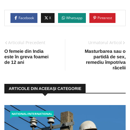
Facebook
X
Whatsapp
Pinterest
Articolul Precedent
Urmatorul Articol
O femeie din India
Masturbarea sau o
este în greva foamei
partidă de sex,
de 12 ani
remediu împotriva
răcelii
ARTICOLE DIN ACEEAŞI CATEGORIE
NATIONAL/INTERNATIONAL