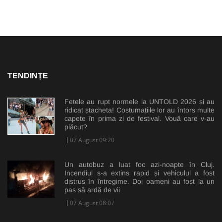
TENDINȚE
Fetele au rupt normele la UNTOLD 2026 și au
ridicat ștacheta! Costumațiile lor au întors multe
capete în prima zi de festival. Vouă care v-au
plăcut?
07 August 09:20
Un autobuz a luat foc azi-noapte în Cluj.
Incendiul s-a extins rapid și vehiculul a fost
distrus în întregime. Doi oameni au fost la un
pas să ardă de vii
07 August 08:07