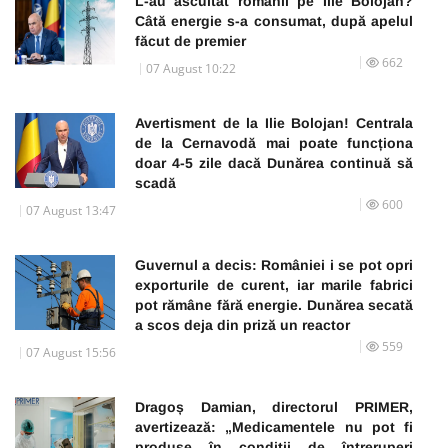
L-au ascultat românii pe Ilie Bolojan?
Câtă energie s-a consumat, după apelul
făcut de premier
662
07 August 10:22
Avertisment de la Ilie Bolojan! Centrala
de la Cernavodă mai poate funcționa
doar 4-5 zile dacă Dunărea continuă să
scadă
600
07 August 13:47
Guvernul a decis: României i se pot opri
exporturile de curent, iar marile fabrici
pot rămâne fără energie. Dunărea secată
a scos deja din priză un reactor
559
07 August 15:56
Dragoș Damian, directorul PRIMER,
avertizează: „Medicamentele nu pot fi
produse în condiții de întreruperi