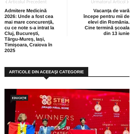
Articolul Precedent
Urmatorul Articol
Admitere Medicină
Vacanța de vară
2026: Unde a fost cea
începe pentru mii de
mai mare concurență,
elevi din România.
cu ce note s-a intrat la
Cine termină școala
Cluj, București,
din 13 iunie
Târgu-Mureș, Iași,
Timișoara, Craiova în
2025
ARTICOLE DIN ACEEAŞI CATEGORIE
EDUCAȚIE