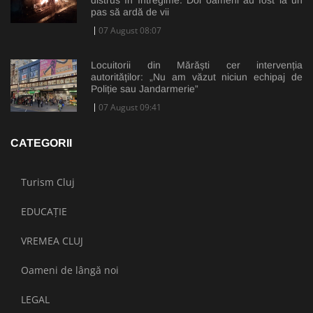
pas să ardă de vii
07 August 08:07
Locuitorii din Mărăști cer intervenția
autorităților: „Nu am văzut niciun echipaj de
Poliție sau Jandarmerie”
07 August 09:41
CATEGORII
Turism Cluj
EDUCAȚIE
VREMEA CLUJ
Oameni de lângă noi
LEGAL