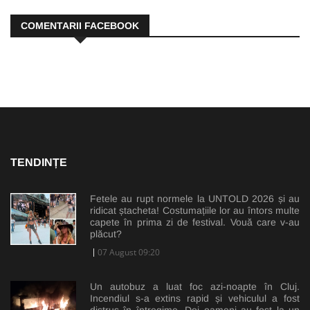
COMENTARII FACEBOOK
TENDINȚE
Fetele au rupt normele la UNTOLD 2026 și au
ridicat ștacheta! Costumațiile lor au întors multe
capete în prima zi de festival. Vouă care v-au
plăcut?
07 August 09:20
Un autobuz a luat foc azi-noapte în Cluj.
Incendiul s-a extins rapid și vehiculul a fost
distrus în întregime. Doi oameni au fost la un