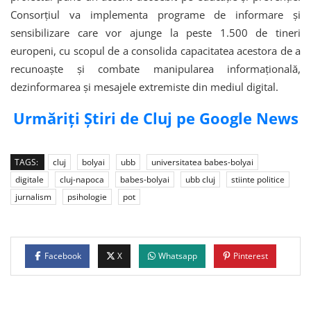
Consorțiul va implementa programe de informare și
sensibilizare care vor ajunge la peste 1.500 de tineri
europeni, cu scopul de a consolida capacitatea acestora de a
recunoaște și combate manipularea informațională,
dezinformarea și mesajele extremiste din mediul digital.
Urmăriți Știri de Cluj pe Google News
TAGS:
cluj
bolyai
ubb
universitatea babes-bolyai
digitale
cluj-napoca
babes-bolyai
ubb cluj
stiinte politice
jurnalism
psihologie
pot
Facebook
X
Whatsapp
Pinterest