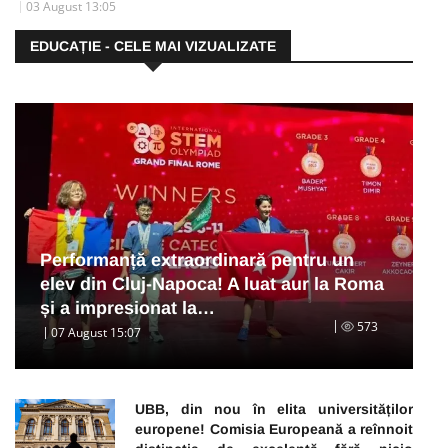
03 August 13:05
EDUCAȚIE - CELE MAI VIZUALIZATE
Performanță extraordinară pentru un
elev din Cluj-Napoca! A luat aur la Roma
și a impresionat la…
573
07 August 15:07
UBB, din nou în elita universităților
europene! Comisia Europeană a reînnoit