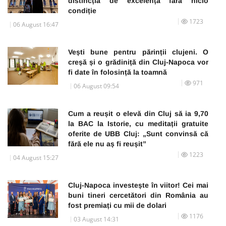
distincția de excelență fără nicio
condiție
1723
06 August 16:47
Vești bune pentru părinții clujeni. O
creșă și o grădiniță din Cluj-Napoca vor
fi date în folosință la toamnă
971
06 August 09:54
Cum a reușit o elevă din Cluj să ia 9,70
la BAC la Istorie, cu meditații gratuite
oferite de UBB Cluj: „Sunt convinsă că
fără ele nu aș fi reușit”
1223
04 August 15:27
Cluj-Napoca investește în viitor! Cei mai
buni tineri cercetători din România au
fost premiați cu mii de dolari
1176
03 August 14:31