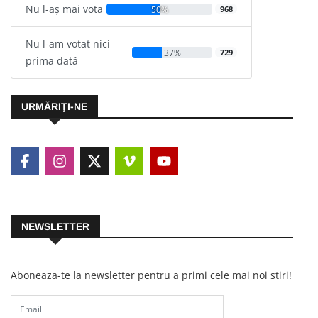
Nu l-aș mai vota
50%
968
Nu l-am votat nici
37%
729
prima dată
URMĂRIŢI-NE
NEWSLETTER
Aboneaza-te la newsletter pentru a primi cele mai noi stiri!