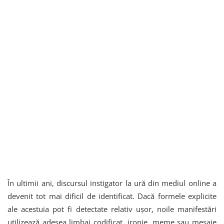
În ultimii ani, discursul instigator la ură din mediul online a
devenit tot mai dificil de identificat. Dacă formele explicite
ale acestuia pot fi detectate relativ ușor, noile manifestări
utilizează adesea limbaj codificat, ironie, meme sau mesaje