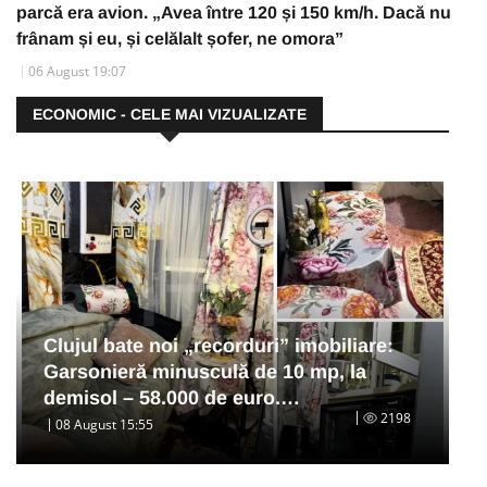
parcă era avion. „Avea între 120 și 150 km/h. Dacă nu
frânam și eu, și celălalt șofer, ne omora”
06 August 19:07
ECONOMIC - CELE MAI VIZUALIZATE
Clujul bate noi „recorduri” imobiliare:
Garsonieră minusculă de 10 mp, la
demisol – 58.000 de euro.…
2198
08 August 15:55