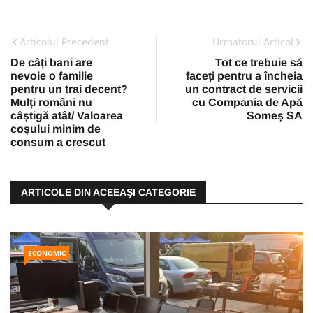
Articolul Precedent
Urmatorul Articol
De câți bani are
Tot ce trebuie să
nevoie o familie
faceți pentru a încheia
pentru un trai decent?
un contract de servicii
Mulți români nu
cu Compania de Apă
câștigă atât/ Valoarea
Someș SA
coșului minim de
consum a crescut
ARTICOLE DIN ACEEAŞI CATEGORIE
ECONOMIC