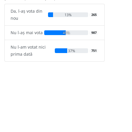
Da, l-aș vota din
13%
265
nou
Nu l-aș mai vota
49%
987
Nu l-am votat nici
37%
751
prima dată