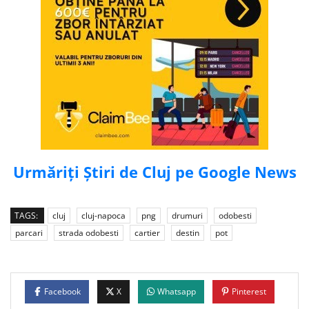
Urmăriți Știri de Cluj pe Google News
TAGS:
cluj
cluj-napoca
png
drumuri
odobesti
parcari
strada odobesti
cartier
destin
pot
Facebook
X
Whatsapp
Pinterest