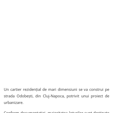
Un cartier rezidențial de mari dimensiuni se va construi pe
strada Odobești, din Cluj-Napoca, potrivit unui proiect de
urbanizare.
Conform documentației, majoritatea loturilor sunt destinate