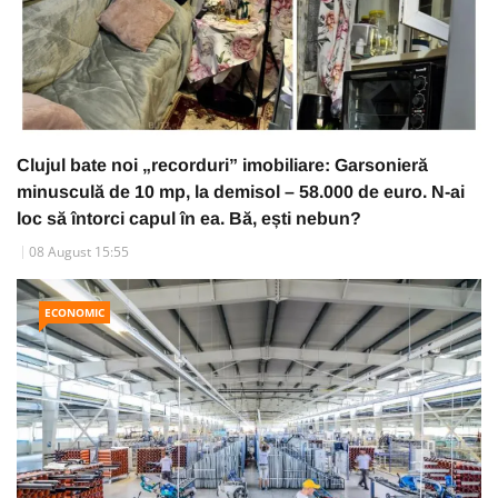
Clujul bate noi „recorduri” imobiliare: Garsonieră
minusculă de 10 mp, la demisol – 58.000 de euro. N-ai
loc să întorci capul în ea. Bă, ești nebun?
08 August 15:55
ECONOMIC