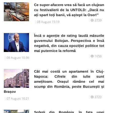
Ce super-afacere vrea să facă un clujean
cu festivalierii de la UNTOLD: „Dacă nu
ați spart toți banii, vă aștept la Oser!”
3739
08 August 15:19
Încă o agenție de rating laudă măsurile
guvernului Bolojan. Perspectiva e însă
negativă, din cauza opoziției politice tot
mai puternice la reformă
1656
08 August 10:36
Cât mai costă un apartament în Cluj-
Napoca: Cifrele din iulie sunt
amețitoare. Orașul rămâne cel mai
scump din România, peste București și
Brașov
3720
07 August 16:21
Șoferii din România, în fața unei