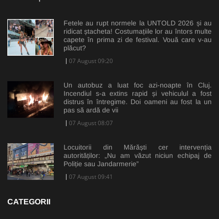
Fetele au rupt normele la UNTOLD 2026 și au
ridicat ștacheta! Costumațiile lor au întors multe
capete în prima zi de festival. Vouă care v-au
plăcut?
07 August 09:20
Un autobuz a luat foc azi-noapte în Cluj.
Incendiul s-a extins rapid și vehiculul a fost
distrus în întregime. Doi oameni au fost la un
pas să ardă de vii
07 August 08:07
Locuitorii din Mărăști cer intervenția
autorităților: „Nu am văzut niciun echipaj de
Poliție sau Jandarmerie”
07 August 09:41
CATEGORII