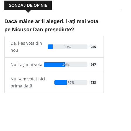
SONDAJ DE OPINIE
Dacă mâine ar fi alegeri, l-ați mai vota
pe Nicușor Dan președinte?
Da, l-aș vota din
13%
255
nou
Nu l-aș mai vota
49%
967
Nu l-am votat nici
37%
733
prima dată