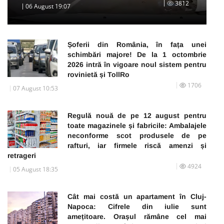
3812
06 August 19:07
Șoferii din România, în fața unei
schimbări majore! De la 1 octombrie
2026 intră în vigoare noul sistem pentru
rovinietă și TollRo
1706
07 August 10:53
Regulă nouă de pe 12 august pentru
toate magazinele și fabricile: Ambalajele
neconforme scot produsele de pe
rafturi, iar firmele riscă amenzi și
retrageri
4924
05 August 18:35
Cât mai costă un apartament în Cluj-
Napoca: Cifrele din iulie sunt
amețitoare. Orașul rămâne cel mai