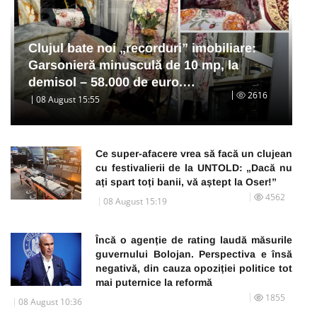
Clujul bate noi „recorduri” imobiliare:
Garsonieră minusculă de 10 mp, la
demisol – 58.000 de euro.…
2616
08 August 15:55
Ce super-afacere vrea să facă un clujean
cu festivalierii de la UNTOLD: „Dacă nu
ați spart toți banii, vă aștept la Oser!”
4562
08 August 15:19
Încă o agenție de rating laudă măsurile
guvernului Bolojan. Perspectiva e însă
negativă, din cauza opoziției politice tot
mai puternice la reformă
1855
08 August 10:36