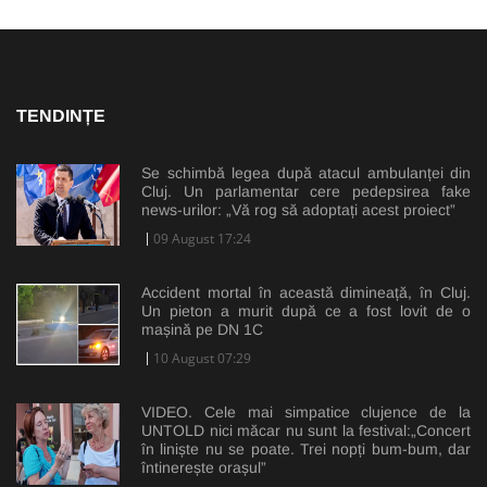
TENDINȚE
Se schimbă legea după atacul ambulanței din
Cluj. Un parlamentar cere pedepsirea fake
news-urilor: „Vă rog să adoptați acest proiect”
09 August 17:24
Accident mortal în această dimineață, în Cluj.
Un pieton a murit după ce a fost lovit de o
mașină pe DN 1C
10 August 07:29
VIDEO. Cele mai simpatice clujence de la
UNTOLD nici măcar nu sunt la festival:„Concert
în liniște nu se poate. Trei nopți bum-bum, dar
întinerește orașul”