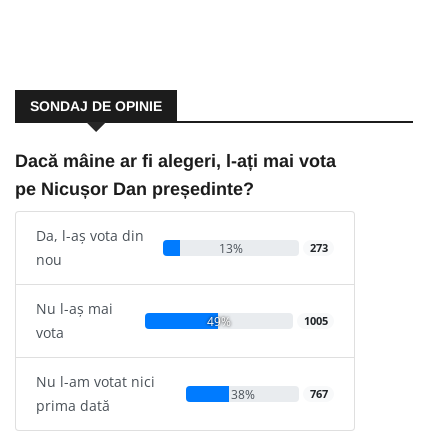
SONDAJ DE OPINIE
Dacă mâine ar fi alegeri, l-ați mai vota
pe Nicușor Dan președinte?
Da, l-aș vota din
13%
273
nou
Nu l-aș mai
49%
1005
vota
Nu l-am votat nici
38%
767
prima dată