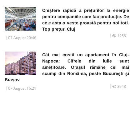
Creștere rapidă a prețurilor la energie
pentru companiile care fac producție. De
ce e asta o veste proastă pentru noi toți.
Top prețuri Cluj
1258
07 August 20:46
Cât mai costă un apartament în Cluj-
Napoca: Cifrele din iulie sunt
amețitoare. Orașul rămâne cel mai
scump din România, peste București și
Brașov
3948
07 August 16:21