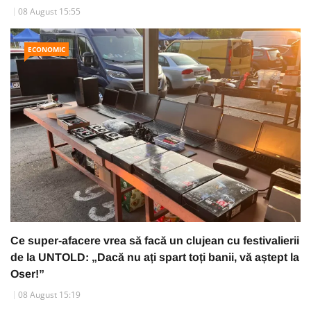
08 August 15:55
ECONOMIC
Ce super-afacere vrea să facă un clujean cu festivalierii
de la UNTOLD: „Dacă nu ați spart toți banii, vă aștept la
Oser!”
08 August 15:19