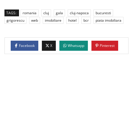
TAGS:
romania
cluj
gala
cluj-napoca
bucuresti
grigorescu
web
imobiliare
hotel
bcr
piata imobiliara
Facebook
X
Whatsapp
Pinterest