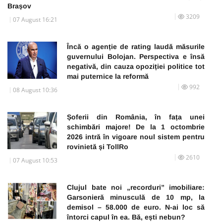
Brașov
3209
07 August 16:21
Încă o agenție de rating laudă măsurile
guvernului Bolojan. Perspectiva e însă
negativă, din cauza opoziției politice tot
mai puternice la reformă
992
08 August 10:36
Șoferii din România, în fața unei
schimbări majore! De la 1 octombrie
2026 intră în vigoare noul sistem pentru
rovinietă și TollRo
2610
07 August 10:53
Clujul bate noi „recorduri” imobiliare:
Garsonieră minusculă de 10 mp, la
demisol – 58.000 de euro. N-ai loc să
întorci capul în ea. Bă, ești nebun?