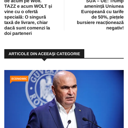
de acum pe Wolt.
SUA – UE: Trump
TAZZ e acum WOLT și
amenință Uniunea
vine cu o ofertă
Europeană cu tarife
specială: O singură
de 50%, piețele
taxă de livrare, chiar
bursiere reacționează
dacă sunt comenzi la
negativ!
doi parteneri
ARTICOLE DIN ACEEAŞI CATEGORIE
ECONOMIC