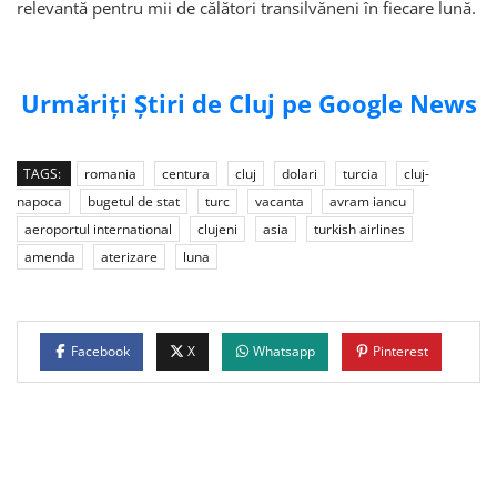
relevantă pentru mii de călători transilvăneni în fiecare lună.
Urmăriți Știri de Cluj pe Google News
TAGS:
romania
centura
cluj
dolari
turcia
cluj-
napoca
bugetul de stat
turc
vacanta
avram iancu
aeroportul international
clujeni
asia
turkish airlines
amenda
aterizare
luna
Facebook
X
Whatsapp
Pinterest