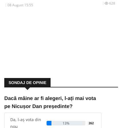
628
08 August 15:55
SONDAJ DE OPINIE
Dacă mâine ar fi alegeri, l-ați mai vota
pe Nicușor Dan președinte?
Da, l-aș vota din
13%
262
nou