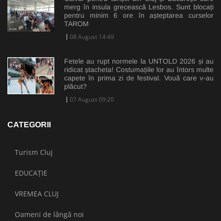
merg în insula grecească Lesbos. Sunt blocați
pentru minim 6 ore în așteptarea curselor
TAROM
08 August 14:49
Fetele au rupt normele la UNTOLD 2026 și au
ridicat ștacheta! Costumațiile lor au întors multe
capete în prima zi de festival. Vouă care v-au
plăcut?
07 August 09:20
CATEGORII
Turism Cluj
EDUCAȚIE
VREMEA CLUJ
Oameni de lângă noi