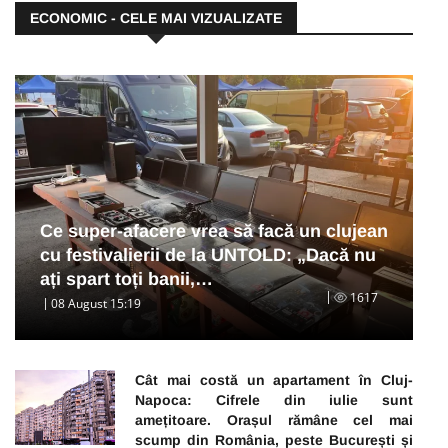
ECONOMIC - CELE MAI VIZUALIZATE
Ce super-afacere vrea să facă un clujean
cu festivalierii de la UNTOLD: „Dacă nu
ați spart toți banii,…
1617
08 August 15:19
Cât mai costă un apartament în Cluj-
Napoca: Cifrele din iulie sunt
amețitoare. Orașul rămâne cel mai
scump din România, peste București și