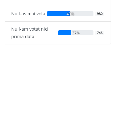
Nu l-aș mai vota
49%
980
Nu l-am votat nici
37%
745
prima dată