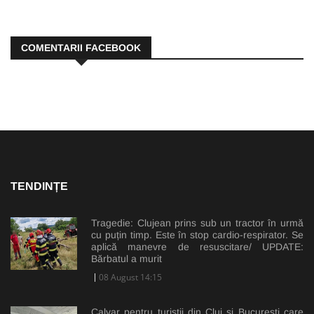
COMENTARII FACEBOOK
TENDINȚE
Tragedie: Clujean prins sub un tractor în urmă
cu puțin timp. Este în stop cardio-respirator. Se
aplică manevre de resuscitare/ UPDATE:
Bărbatul a murit
08 August 14:15
Calvar pentru turiștii din Cluj și București care