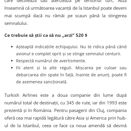
care decolează sau aterizează pe teritoriul turc. Asta
înseamnă că următoarea vacanță de la Istanbul poate deveni
mai scumpă dacă nu rămâi pe scaun până la stingerea
semnalului.
Ce trebuie să știi ca să nu „arzi” 520 $
Așteaptă indicațiile echipajului. Nu te ridica până când
avionul e complet oprit și se stinge semnalul centurii.
Respectă numărul de avertismente.
Fii atent și la alte reguli. Mișcarea pe culoar sau
debarcarea din spate în față, înainte de anunț, poate fi
de asemenea sancționată.
Turkish Airlines este a doua companie din lume după
numărul total de destinații, cu 345 de rute, iar din 1993 este
prezentă și în România. Pentru pasagerii din Cluj, compania
oferă cea mai rapidă legătură către Asia și America prin hub-
ul de la Istanbul, ceea ce face ca noua amendă să devină