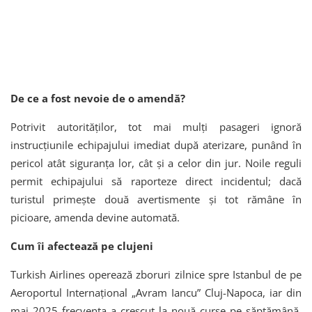
De ce a fost nevoie de o amendă?
Potrivit autorităților, tot mai mulți pasageri ignoră
instrucțiunile echipajului imediat după aterizare, punând în
pericol atât siguranța lor, cât și a celor din jur. Noile reguli
permit echipajului să raporteze direct incidentul; dacă
turistul primește două avertismente și tot rămâne în
picioare, amenda devine automată.
Cum îi afectează pe clujeni
Turkish Airlines operează zboruri zilnice spre Istanbul de pe
Aeroportul Internațional „Avram Iancu” Cluj-Napoca, iar din
mai 2025 frecvența a crescut la nouă curse pe săptămână.