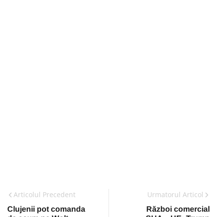
Articolul Precedent
Urmatorul Articol
Clujenii pot comanda
Război comercial