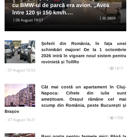
cu BMW-ul de parcă era avion. „Avea
între 120 și 150 km/h.…
3869
06 August 19:07
Șoferii din România, în fața unei
schimbări majore! De la 1 octombrie
2026 intră în vigoare noul sistem pentru
rovinietă și TollRo
1817
07 August 10:53
Cât mai costă un apartament în Cluj-
Napoca: Cifrele din iulie sunt
amețitoare. Orașul rămâne cel mai
scump din România, peste București și
Brașov
1709
07 August 16:21
Bani gratis pentru fermele mici: Până la