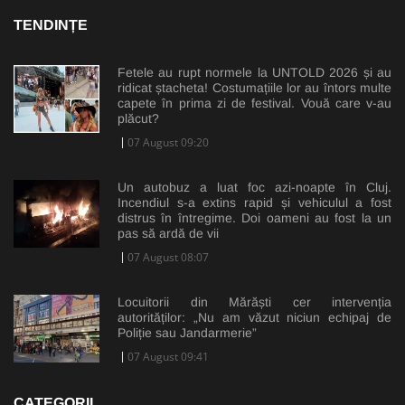
TENDINȚE
Fetele au rupt normele la UNTOLD 2026 și au
ridicat ștacheta! Costumațiile lor au întors multe
capete în prima zi de festival. Vouă care v-au
plăcut?
07 August 09:20
Un autobuz a luat foc azi-noapte în Cluj.
Incendiul s-a extins rapid și vehiculul a fost
distrus în întregime. Doi oameni au fost la un
pas să ardă de vii
07 August 08:07
Locuitorii din Mărăști cer intervenția
autorităților: „Nu am văzut niciun echipaj de
Poliție sau Jandarmerie”
07 August 09:41
CATEGORII