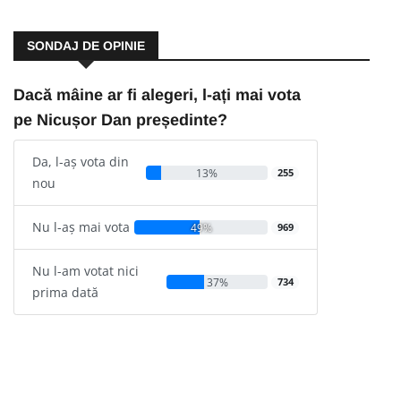
SONDAJ DE OPINIE
Dacă mâine ar fi alegeri, l-ați mai vota
pe Nicușor Dan președinte?
Da, l-aș vota din
13%
255
nou
Nu l-aș mai vota
49%
969
Nu l-am votat nici
37%
734
prima dată