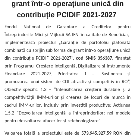
grant într-o operațiune unică din
contribuție PCIDIF 2021-2027
Fondul Național de Garantare a Creditelor pentru
Întreprinderile Mici și Mijlocii SA-IFN, în calitate de Beneficiar,
implementează proiectul „Garanție de portofoliu plafonată
combinată cu sprijin sub forma de grant într-o operațiune unică
din contribuție PCIDIF 2021-2027”,
cod SMIS 356387
, finanțat
prin Programul Creștere Inteligentă, Digitalizare și Instrumente
Financiare 2021-2027, Prioritatea 1 – ”Susținerea și
promovarea unui sistem de CDI atractiv și competitiv în RO”,
Obiectiv specific 1.3 – ”Intensificarea creșterii durabile și a
competitivității IMM-urilor și crearea de locuri de muncă în
cadrul IMM-urilor, inclusiv prin investiții productive; Acțiunea
1.5.2 ”Dezvoltarea inteligentă a întreprinderilor: noi modele
pentru dezvoltarea afacerilor și retehnologizare”.
Valoarea totală a proiectului este de
573.945.327,59 RON
din