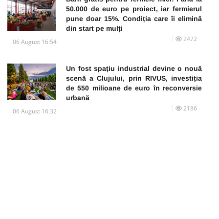
50.000 de euro pe proiect, iar fermierul
pune doar 15%. Condiția care îi elimină
din start pe mulți
2472
06 August 16:54
Un fost spațiu industrial devine o nouă
scenă a Clujului, prin RIVUS, investiția
de 550 milioane de euro în reconversie
urbană
2186
06 August 16:32