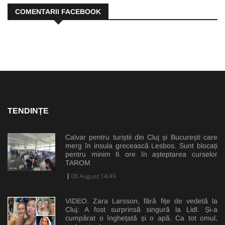
COMENTARII FACEBOOK
TENDINȚE
Calvar pentru turiștii din Cluj și București care
merg în insula grecească Lesbos. Sunt blocați
pentru minim 6 ore în așteptarea curselor
TAROM
08 August 14:49
VIDEO. Zara Larsson, fără fițe de vedetă la
Cluj: A fost surprinsă singură la Lidl. Și-a
cumpărat o înghețată și o apă. Ca tot omul,