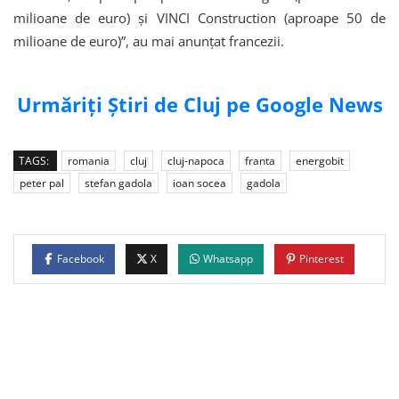
milioane de euro) şi VINCI Construction (aproape 50 de
milioane de euro)”, au mai anunțat francezii.
Urmăriți Știri de Cluj pe Google News
TAGS:
romania
cluj
cluj-napoca
franta
energobit
peter pal
stefan gadola
ioan socea
gadola
Facebook
X
Whatsapp
Pinterest