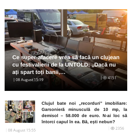
Ce super-afacere vrea să facă un clujean
cu festivalierii de la UNTOLD: „Dacă nu
ați spart toți banii,…
4151
08 August 15:19
Clujul bate noi „recorduri” imobiliare:
Garsonieră minusculă de 10 mp, la
demisol – 58.000 de euro. N-ai loc să
întorci capul în ea. Bă, ești nebun?
2356
08 August 15:55