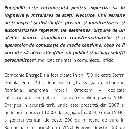
EnergoBit este recunoscută pentru expertiza sa în
ingineria şi instalarea de staţii electrice, linii aeriene
de transport şi distribuţie, precum şi monitorizarea şi
automatizarea reţelelor. De asemenea, dispune de un
atelier pentru asamblarea transformatoarelor şi a
aparatelor de comutaţie de medie tensiune, ceea ce îi
permite să ofere clienţilor săi publici şi privaţi soluţii
personalizate”
, mai este anunțat în comunicatul oficial.
Compania EnergoBit a fost creată în anii '90 de către Ștefan
Gadola, Peter Pal și Ioan Socea. „Tranzacţia va extinde în
România amprenta mărcii Omexom – dedicată
infrastructurii energetice – şi va consolida poziţia VINCI
Energies în această ţară, unde este prezentă din 2007 şi
unde are în prezent 1.500 de angajaţi. În 2024, Grupul VINCI
a generat venituri de peste 200 de milioane de euro în
România, în principal prin VINCI Energies (peste 150 de