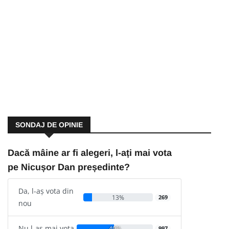
SONDAJ DE OPINIE
Dacă mâine ar fi alegeri, l-ați mai vota
pe Nicușor Dan președinte?
Da, l-aș vota din
13%
269
nou
Nu l-aș mai vota
49%
997