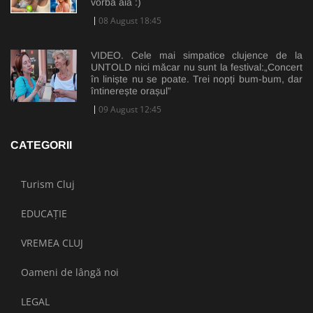
vorba aia :)
08 August 18:45
VIDEO. Cele mai simpatice clujence de la
UNTOLD nici măcar nu sunt la festival:„Concert
în liniște nu se poate. Trei nopți bum-bum, dar
întinerește orașul”
09 August 12:45
CATEGORII
Turism Cluj
EDUCAȚIE
VREMEA CLUJ
Oameni de lângă noi
LEGAL