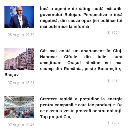
Încă o agenție de rating laudă măsurile
guvernului Bolojan. Perspectiva e însă
negativă, din cauza opoziției politice tot
mai puternice la reformă
1773
08 August 10:36
Cât mai costă un apartament în Cluj-
Napoca: Cifrele din iulie sunt
amețitoare. Orașul rămâne cel mai
scump din România, peste București și
Brașov
3819
07 August 16:21
Creștere rapidă a prețurilor la energie
pentru companiile care fac producție. De
ce e asta o veste proastă pentru noi toți.
Top prețuri Cluj
1207
07 August 20:46