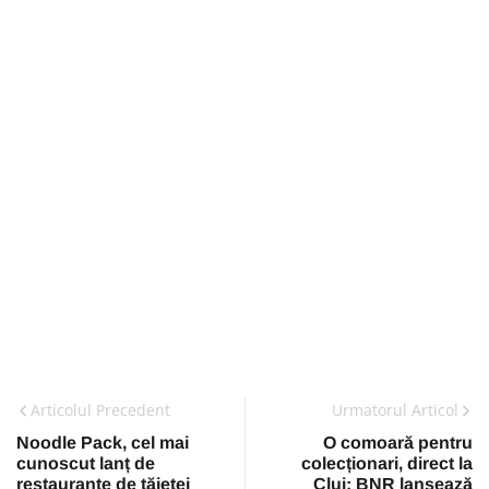
Articolul Precedent
Urmatorul Articol
Noodle Pack, cel mai
O comoară pentru
cunoscut lanț de
colecționari, direct la
restaurante de tăieței
Cluj: BNR lansează