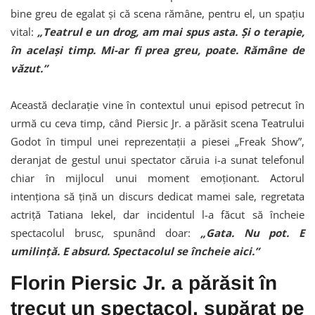
bine greu de egalat și că scena rămâne, pentru el, un spațiu
vital:
„Teatrul e un drog, am mai spus asta. Și o terapie,
în același timp. Mi-ar fi prea greu, poate. Rămâne de
văzut.”
Această declarație vine în contextul unui episod petrecut în
urmă cu ceva timp, când Piersic Jr. a părăsit scena Teatrului
Godot în timpul unei reprezentații a piesei „Freak Show”,
deranjat de gestul unui spectator căruia i-a sunat telefonul
chiar în mijlocul unui moment emoționant. Actorul
intenționa să țină un discurs dedicat mamei sale, regretata
actriță Tatiana Iekel, dar incidentul l-a făcut să încheie
spectacolul brusc, spunând doar:
„Gata. Nu pot. E
umilință. E absurd. Spectacolul se încheie aici.”
Florin Piersic Jr. a părăsit în
trecut un spectacol, supărat pe