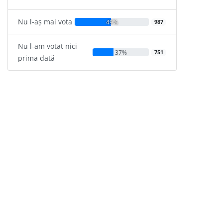
Nu l-aș mai vota
49%
987
Nu l-am votat nici
37%
751
prima dată