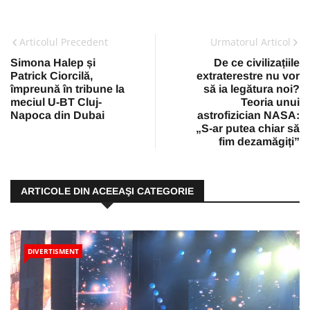
Articolul Precedent
Urmatorul Articol
Simona Halep și
De ce civilizațiile
Patrick Ciorcilă,
extraterestre nu vor
împreună în tribune la
să ia legătura noi?
meciul U-BT Cluj-
Teoria unui
Napoca din Dubai
astrofizician NASA:
„S-ar putea chiar să
fim dezamăgiți”
ARTICOLE DIN ACEEAŞI CATEGORIE
DIVERTISMENT