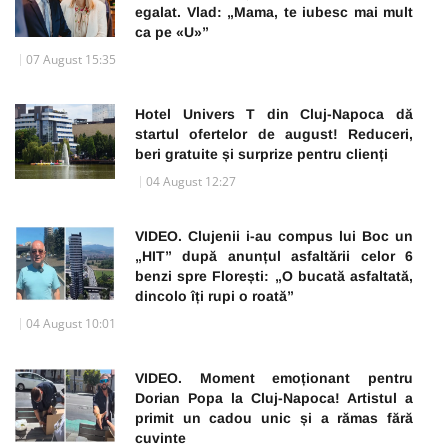
egalat. Vlad: „Mama, te iubesc mai mult
ca pe «U»”
07 August 15:35
Hotel Univers T din Cluj-Napoca dă
startul ofertelor de august! Reduceri,
beri gratuite și surprize pentru clienți
04 August 12:27
VIDEO. Clujenii i-au compus lui Boc un
„HIT” după anunțul asfaltării celor 6
benzi spre Florești: „O bucată asfaltată,
dincolo îți rupi o roată”
04 August 10:01
VIDEO. Moment emoționant pentru
Dorian Popa la Cluj-Napoca! Artistul a
primit un cadou unic și a rămas fără
cuvinte