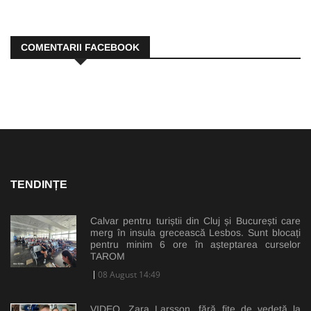
COMENTARII FACEBOOK
TENDINȚE
Calvar pentru turiștii din Cluj și București care
merg în insula grecească Lesbos. Sunt blocați
pentru minim 6 ore în așteptarea curselor
TAROM
08 August 14:49
VIDEO. Zara Larsson, fără fițe de vedetă la