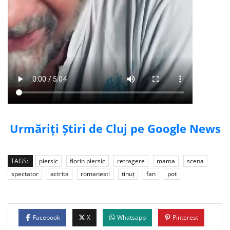
Urmăriți Știri de Cluj pe Google News
TAGS:
piersic
florin piersic
retragere
mama
scena
spectator
actrita
romanesti
tinuţ
fan
pot
Facebook
X
Whatsapp
Pinterest