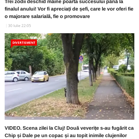
Trei zodii deschid mâine poarta succesului până la
finalul anului! Vor fi apreciați de șefi, care le vor oferi fie
o majorare salarială, fie o promovare
30 Iulie 22:05
DIVERTISMENT
VIDEO. Scena zilei la Cluj! Două veverițe s-au fugărit ca
Chip și Dale pe un copac și au topit inimile clujenilor