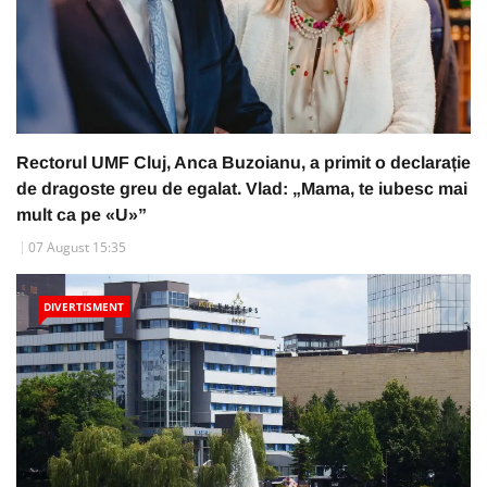
Rectorul UMF Cluj, Anca Buzoianu, a primit o declarație
de dragoste greu de egalat. Vlad: „Mama, te iubesc mai
mult ca pe «U»”
07 August 15:35
DIVERTISMENT