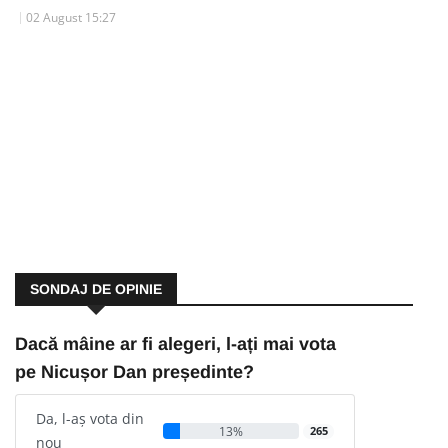
02 August 15:27
SONDAJ DE OPINIE
Dacă mâine ar fi alegeri, l-ați mai vota
pe Nicușor Dan președinte?
Da, l-aș vota din
13%
265
nou