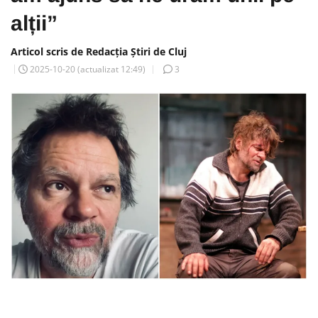
alții”
Articol scris de Redacția Știri de Cluj
2025-10-20
(actualizat
12:49
)
3